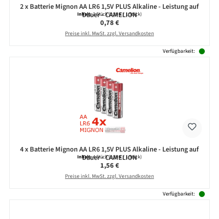
2 x Batterie Mignon AA LR6 1,5V PLUS Alkaline - Leistung auf
Dauer - CAMELION
Inhalt:
2 Stück
(0,39 € / 1 Stück)
Regulärer Preis:
0,78 €
Preise inkl. MwSt. zzgl. Versandkosten
Verfügbarkeit:
4 x Batterie Mignon AA LR6 1,5V PLUS Alkaline - Leistung auf
Dauer - CAMELION
Inhalt:
4 Stück
(0,39 € / 1 Stück)
Regulärer Preis:
1,56 €
Preise inkl. MwSt. zzgl. Versandkosten
Verfügbarkeit: