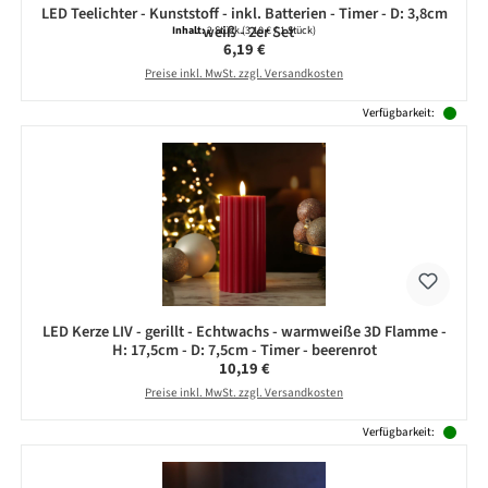
LED Teelichter - Kunststoff - inkl. Batterien - Timer - D: 3,8cm
- weiß - 2er Set
Inhalt:
2 Stück
(3,10 € / 1 Stück)
Regulärer Preis:
6,19 €
Preise inkl. MwSt. zzgl. Versandkosten
Verfügbarkeit:
LED Kerze LIV - gerillt - Echtwachs - warmweiße 3D Flamme -
H: 17,5cm - D: 7,5cm - Timer - beerenrot
Regulärer Preis:
10,19 €
Preise inkl. MwSt. zzgl. Versandkosten
Verfügbarkeit: