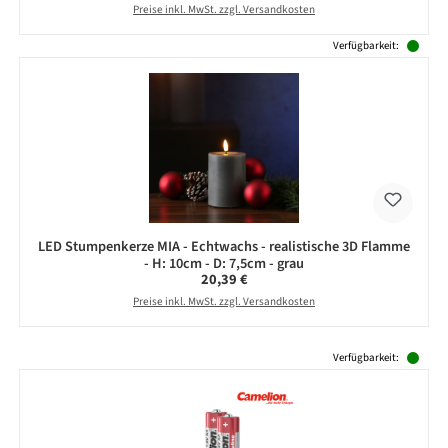
Preise inkl. MwSt. zzgl. Versandkosten
Verfügbarkeit:
LED Stumpenkerze MIA - Echtwachs - realistische 3D Flamme
- H: 10cm - D: 7,5cm - grau
Regulärer Preis:
20,39 €
Preise inkl. MwSt. zzgl. Versandkosten
Produktgalerie überspringen
Verfügbarkeit: