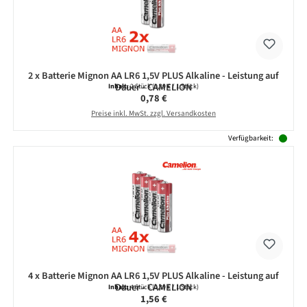
2 x Batterie Mignon AA LR6 1,5V PLUS Alkaline - Leistung auf
Dauer - CAMELION
Inhalt:
2 Stück
(0,39 € / 1 Stück)
Regulärer Preis:
0,78 €
Preise inkl. MwSt. zzgl. Versandkosten
Verfügbarkeit:
4 x Batterie Mignon AA LR6 1,5V PLUS Alkaline - Leistung auf
Dauer - CAMELION
Inhalt:
4 Stück
(0,39 € / 1 Stück)
Regulärer Preis:
1,56 €