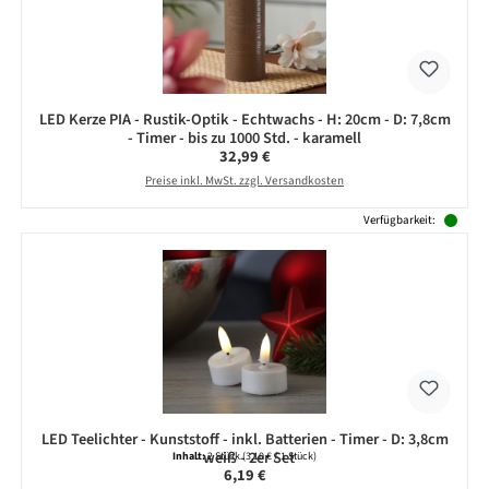
LED Kerze PIA - Rustik-Optik - Echtwachs - H: 20cm - D: 7,8cm
- Timer - bis zu 1000 Std. - karamell
Regulärer Preis:
32,99 €
Preise inkl. MwSt. zzgl. Versandkosten
Verfügbarkeit:
LED Teelichter - Kunststoff - inkl. Batterien - Timer - D: 3,8cm
- weiß - 2er Set
Inhalt:
2 Stück
(3,10 € / 1 Stück)
Regulärer Preis:
6,19 €