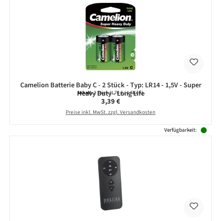
Camelion Batterie Baby C - 2 Stück - Typ: LR14 - 1,5V - Super
Heavy Duty - Long Life
Inhalt:
2 Stück
(1,70 € / 1 Stück)
Regulärer Preis:
3,39 €
Preise inkl. MwSt. zzgl. Versandkosten
Verfügbarkeit: