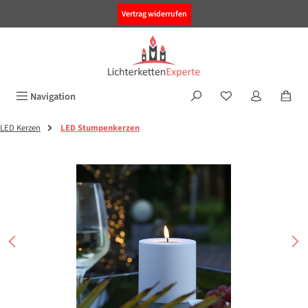
alt springen
Vertrag widerrufen
Navigation
LED Kerzen
LED Stumpenkerzen
Bildergalerie überspringen