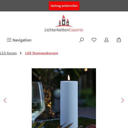
alt springen
Vertrag widerrufen
Navigation
LED Kerzen
LED Stumpenkerzen
Bildergalerie überspringen