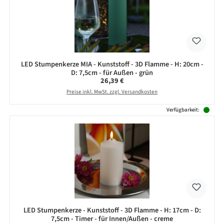
LED Stumpenkerze MIA - Kunststoff - 3D Flamme - H: 20cm -
D: 7,5cm - für Außen - grün
Regulärer Preis:
26,39 €
Preise inkl. MwSt. zzgl. Versandkosten
Verfügbarkeit:
LED Stumpenkerze - Kunststoff - 3D Flamme - H: 17cm - D:
7,5cm - Timer - für Innen/Außen - creme