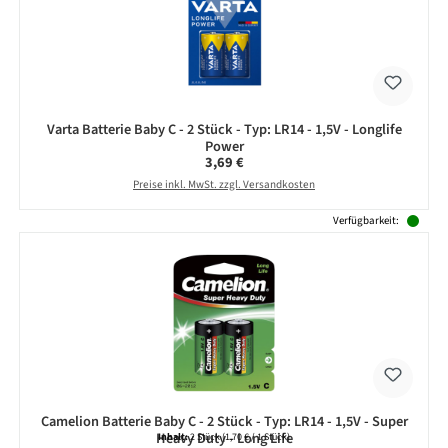
Varta Batterie Baby C - 2 Stück - Typ: LR14 - 1,5V - Longlife
Power
Regulärer Preis:
3,69 €
Preise inkl. MwSt. zzgl. Versandkosten
Verfügbarkeit:
Camelion Batterie Baby C - 2 Stück - Typ: LR14 - 1,5V - Super
Heavy Duty - Long Life
Inhalt:
2 Stück
(1,70 € / 1 Stück)