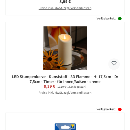
Regulärer Preis:
8,99 €
Preise inkl. MwSt. zzgl. Versandkosten
Verfügbarkeit:
LED Stumpenkerze - Kunststoff - 3D Flamme - H: 17,5cm - D:
7,5cm - Timer - für Innen/Außen - creme
Verkaufspreis:
8,39 €
Regulärer Preis:
10,19 €
(17.66% gespart)
Preise inkl. MwSt. zzgl. Versandkosten
Produktgalerie überspringen
Verfügbarkeit: