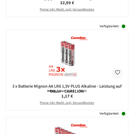
Regulärer Preis:
32,99 €
Preise inkl. MwSt. zzgl. Versandkosten
Produktgalerie überspringen
Verfügbarkeit:
3 x Batterie Mignon AA LR6 1,5V PLUS Alkaline - Leistung auf
Dauer - CAMELION
Inhalt:
3 Stück
(0,39 € / 1 Stück)
Regulärer Preis:
1,17 €
Preise inkl. MwSt. zzgl. Versandkosten
Verfügbarkeit: