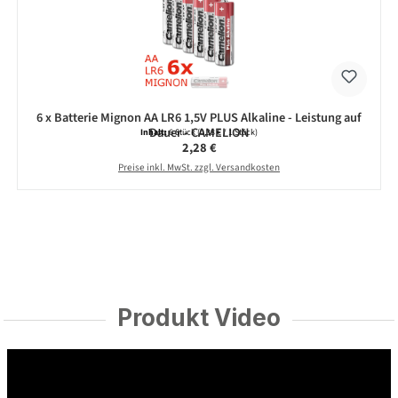
6 x Batterie Mignon AA LR6 1,5V PLUS Alkaline - Leistung auf
Dauer - CAMELION
Inhalt:
6 Stück
(0,38 € / 1 Stück)
Regulärer Preis:
2,28 €
Preise inkl. MwSt. zzgl. Versandkosten
Produkt Video