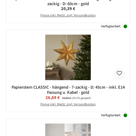
zackig - D: 60cm - gold
Regulärer Preis:
20,39 €
Preise inkl. MwSt. zzgl. Versandkosten
Verfügbarkeit:
Papierstern CLASSIC - hängend - 7-zackig - D: 45cm - inkl. E14
Fassung u. Kabel - gold
Verkaufspreis:
26,69 €
Regulärer Preis:
32,99 €
(19.1% gespart)
Preise inkl. MwSt. zzgl. Versandkosten
Verfügbarkeit: