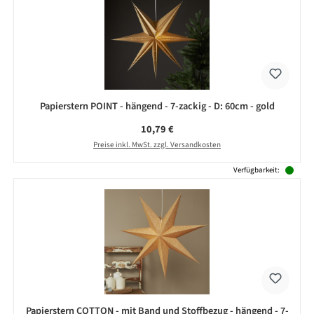
Papierstern POINT - hängend - 7-zackig - D: 60cm - gold
Regulärer Preis:
10,79 €
Preise inkl. MwSt. zzgl. Versandkosten
Verfügbarkeit:
Papierstern COTTON - mit Band und Stoffbezug - hängend - 7-