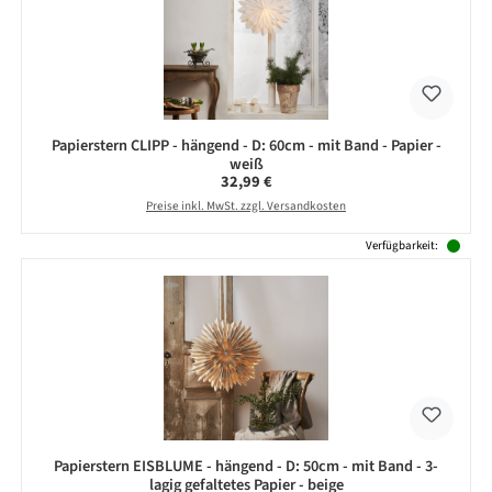
Papierstern CLIPP - hängend - D: 60cm - mit Band - Papier -
weiß
Regulärer Preis:
32,99 €
Preise inkl. MwSt. zzgl. Versandkosten
Verfügbarkeit:
Papierstern EISBLUME - hängend - D: 50cm - mit Band - 3-
lagig gefaltetes Papier - beige