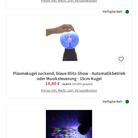
Preise inkl. MwSt. zzgl. Versandkosten
Verfügbarkeit:
Plasmakugel zuckend, blaue Blitz-Show - Automatikbetrieb
oder Musiksteuerung - 15cm Kugel
Verkaufspreis:
19,90 €
Regulärer Preis:
32,99 €
(39.68% gespart)
Preise inkl. MwSt. zzgl. Versandkosten
Verfügbarkeit: