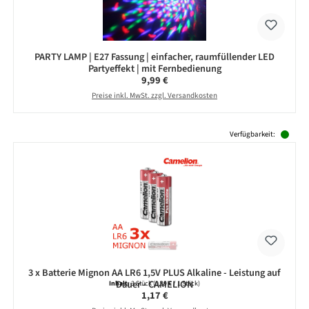
PARTY LAMP | E27 Fassung | einfacher, raumfüllender LED
Partyeffekt | mit Fernbedienung
Regulärer Preis:
9,99 €
Preise inkl. MwSt. zzgl. Versandkosten
Produktgalerie überspringen
Verfügbarkeit:
3 x Batterie Mignon AA LR6 1,5V PLUS Alkaline - Leistung auf
Dauer - CAMELION
Inhalt:
3 Stück
(0,39 € / 1 Stück)
Regulärer Preis:
1,17 €