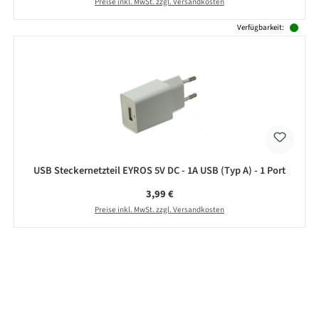
Preise inkl. MwSt. zzgl. Versandkosten
Verfügbarkeit:
USB Steckernetzteil EYROS 5V DC - 1A USB (Typ A) - 1 Port
Regulärer Preis:
3,99 €
Preise inkl. MwSt. zzgl. Versandkosten