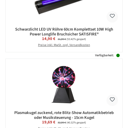
Schwarzlicht LED UV Röhre 60cm Komplettset 10W High
Power Longlife Bruchsicher SATISFIRE®
Verkaufspreis:
14,90 €
Regulärer Preis:
31,99 €
(53.42% gespart)
Preise inkl. MwSt. zzgl. Versandkosten
Verfügbarkeit:
Plasmakugel zuckend, rote Blitz-Show Automatikbetrieb
oder Musiksteuerung - 15cm Kugel
Verkaufspreis:
19,69 €
Regulärer Preis:
32,99 €
(40.32% gespart)