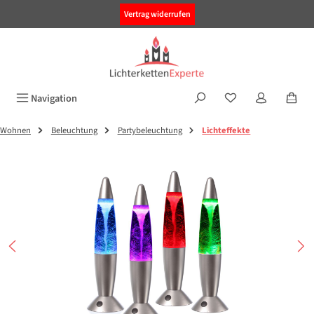
alt springen
Vertrag widerrufen
Navigation
Wohnen
Beleuchtung
Partybeleuchtung
Lichteffekte
Bildergalerie überspringen