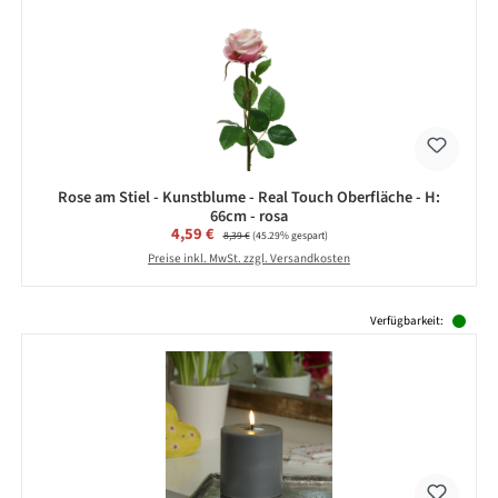
Rose am Stiel - Kunstblume - Real Touch Oberfläche - H:
66cm - rosa
Verkaufspreis:
4,59 €
Regulärer Preis:
8,39 €
(45.29% gespart)
Preise inkl. MwSt. zzgl. Versandkosten
Produktgalerie überspringen
Verfügbarkeit: