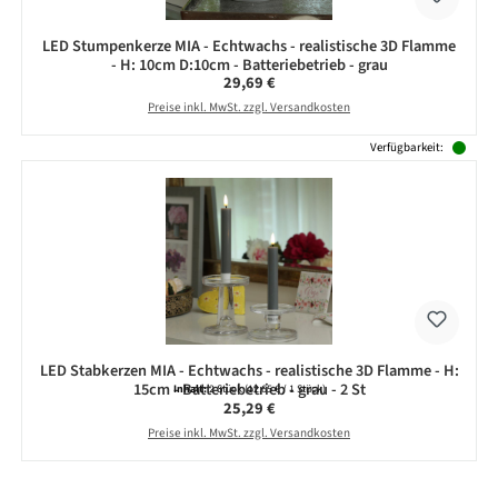
LED Stumpenkerze MIA - Echtwachs - realistische 3D Flamme
- H: 10cm D:10cm - Batteriebetrieb - grau
Regulärer Preis:
29,69 €
Preise inkl. MwSt. zzgl. Versandkosten
Verfügbarkeit:
LED Stabkerzen MIA - Echtwachs - realistische 3D Flamme - H:
15cm - Batteriebetrieb - grau - 2 St
Inhalt:
2 Stück
(12,65 € / 1 Stück)
Regulärer Preis:
25,29 €
Preise inkl. MwSt. zzgl. Versandkosten