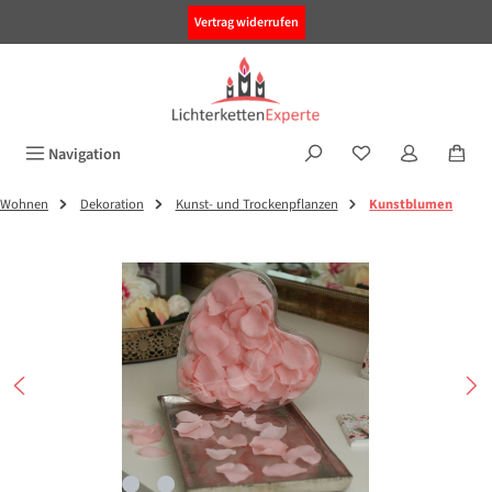
alt springen
Vertrag widerrufen
Navigation
Wohnen
Dekoration
Kunst- und Trockenpflanzen
Kunstblumen
Bildergalerie überspringen