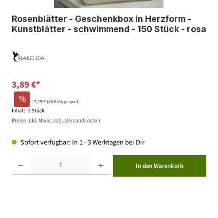
Rosenblätter - Geschenkbox in Herzform -
Kunstblätter - schwimmend - 150 Stück - rosa
3,89 €*
%
7,29 €
(46.64% gespart)
Inhalt:
1 Stück
Preise inkl. MwSt. zzgl. Versandkosten
Sofort verfügbar: In 1 - 3 Werktagen bei Dir
Produkt Anzahl: Gib den gewünschten Wert ein oder benutze die Schaltflächen um die Anzahl zu erhöhen ode
In den Warenkorb