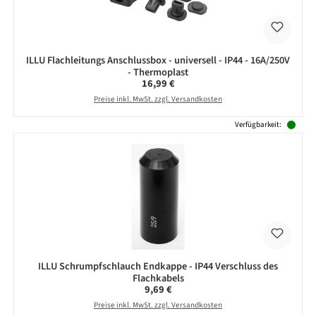
ILLU Flachleitungs Anschlussbox - universell - IP44 - 16A/250V
- Thermoplast
Regulärer Preis:
16,99 €
Preise inkl. MwSt. zzgl. Versandkosten
Verfügbarkeit:
ILLU Schrumpfschlauch Endkappe - IP44 Verschluss des
Flachkabels
Regulärer Preis:
9,69 €
Preise inkl. MwSt. zzgl. Versandkosten