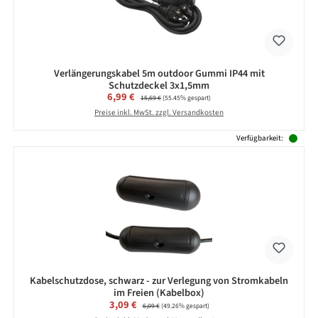
Verlängerungskabel 5m outdoor Gummi IP44 mit
Schutzdeckel 3x1,5mm
Verkaufspreis:
6,99 €
Regulärer Preis:
15,69 €
(55.45% gespart)
Preise inkl. MwSt. zzgl. Versandkosten
Verfügbarkeit:
Kabelschutzdose, schwarz - zur Verlegung von Stromkabeln
im Freien (Kabelbox)
Verkaufspreis:
3,09 €
Regulärer Preis:
6,09 €
(49.26% gespart)