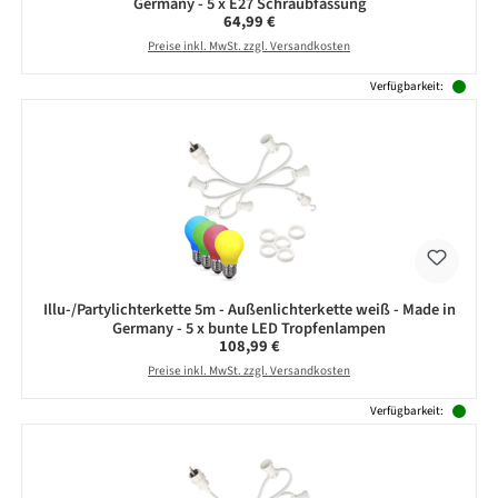
Germany - 5 x E27 Schraubfassung
Regulärer Preis:
64,99 €
Preise inkl. MwSt. zzgl. Versandkosten
Verfügbarkeit:
Illu-/Partylichterkette 5m - Außenlichterkette weiß - Made in
Germany - 5 x bunte LED Tropfenlampen
Regulärer Preis:
108,99 €
Preise inkl. MwSt. zzgl. Versandkosten
Verfügbarkeit: