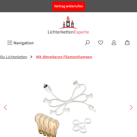
alt springen
Vertrag widerrufen
Navigation
Illu-Lichterketten
Mit dimmbaren Filamentlampen
Bildergalerie überspringen