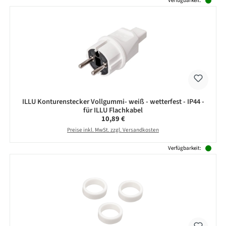
Verfügbarkeit:
ILLU Konturenstecker Vollgummi- weiß - wetterfest - IP44 -
für ILLU Flachkabel
Regulärer Preis:
10,89 €
Preise inkl. MwSt. zzgl. Versandkosten
Verfügbarkeit: