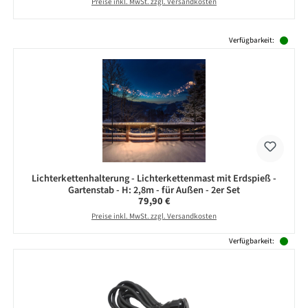
Preise inkl. MwSt. zzgl. Versandkosten
Produktgalerie überspringen
Verfügbarkeit:
Lichterkettenhalterung - Lichterkettenmast mit Erdspieß -
Gartenstab - H: 2,8m - für Außen - 2er Set
Regulärer Preis:
79,90 €
Preise inkl. MwSt. zzgl. Versandkosten
Verfügbarkeit: