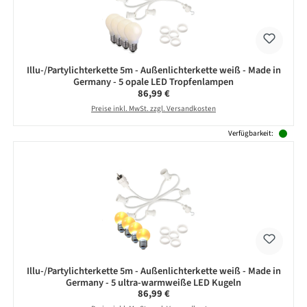
Illu-/Partylichterkette 5m - Außenlichterkette weiß - Made in
Germany - 5 opale LED Tropfenlampen
Regulärer Preis:
86,99 €
Preise inkl. MwSt. zzgl. Versandkosten
Verfügbarkeit:
Illu-/Partylichterkette 5m - Außenlichterkette weiß - Made in
Germany - 5 ultra-warmweiße LED Kugeln
Regulärer Preis:
86,99 €