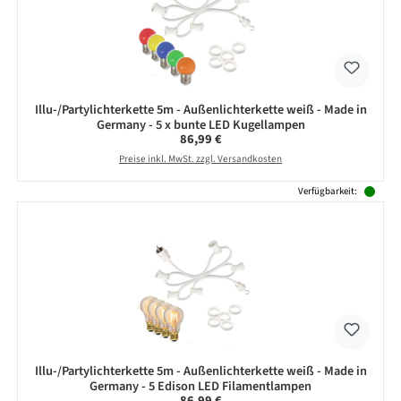
Illu-/Partylichterkette 5m - Außenlichterkette weiß - Made in
Germany - 5 x bunte LED Kugellampen
Regulärer Preis:
86,99 €
Preise inkl. MwSt. zzgl. Versandkosten
Verfügbarkeit:
Illu-/Partylichterkette 5m - Außenlichterkette weiß - Made in
Germany - 5 Edison LED Filamentlampen
Regulärer Preis:
86,99 €