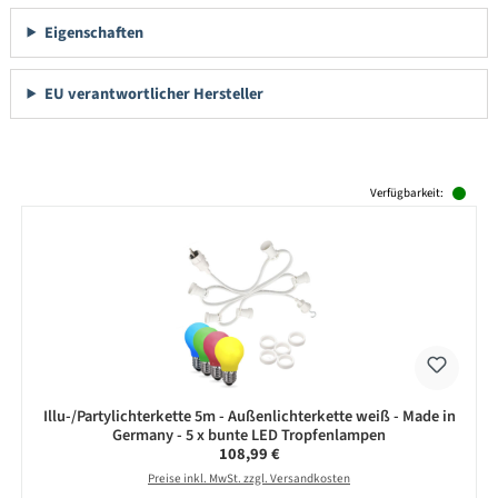
Eigenschaften
EU verantwortlicher Hersteller
Produktgalerie überspringen
Verfügbarkeit:
Illu-/Partylichterkette 5m - Außenlichterkette weiß - Made in
Germany - 5 x bunte LED Tropfenlampen
Regulärer Preis:
108,99 €
Preise inkl. MwSt. zzgl. Versandkosten