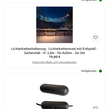
Lichterkettenhalterung - Lichterkettenmast mit Erdspieß -
Gartenstab - H: 2,8m - für Außen - 2er Set
Regulärer Preis:
79,90 €
Preise inkl. MwSt. zzgl. Versandkosten
Verfügbarkeit: