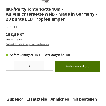
Illu-/Partylichterkette 10m -
Außenlichterkette weiß - Made in Germany -
20 bunte LED Tropfenlampen
SPICELITE
198,59 €*
Inhalt:
1 Stück
Preise inkl. MwSt. zzgl. Versandkosten
Sofort verfügbar: In 1 - 3 Werktagen bei Dir
Produkt Anzahl: Gib den gewünschten Wert ein oder benutze die Schaltflächen um die Anzahl zu erhöhen ode
In den Warenkorb
Zubehör | Ersatzteile | Ähnliches | mit bestellen