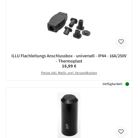
ILLU Flachleitungs Anschlussbox - universell - IP44 - 16A/250V
- Thermoplast
Regulärer Preis:
16,99 €
Preise inkl. MwSt. zzgl. Versandkosten
Verfügbarkeit: