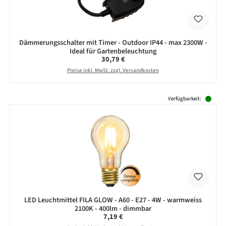
Dämmerungsschalter mit Timer - Outdoor IP44 - max 2300W -
Ideal für Gartenbeleuchtung
Regulärer Preis:
30,79 €
Preise inkl. MwSt. zzgl. Versandkosten
Produktgalerie überspringen
Verfügbarkeit:
LED Leuchtmittel FILA GLOW - A60 - E27 - 4W - warmweiss
2100K - 400lm - dimmbar
Regulärer Preis:
7,19 €