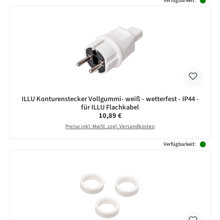
Verfügbarkeit:
ILLU Konturenstecker Vollgummi- weiß - wetterfest - IP44 -
für ILLU Flachkabel
Regulärer Preis:
10,89 €
Preise inkl. MwSt. zzgl. Versandkosten
Verfügbarkeit: