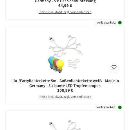
Germany - 5 x E27 Schraubfassung
Regulärer Preis:
64,99 €
Preise inkl. MwSt. zzgl. Versandkosten
Verfügbarkeit:
Illu-/Partylichterkette 5m - Außenlichterkette weiß - Made in
Germany - 5 x bunte LED Tropfenlampen
Regulärer Preis:
108,99 €
Preise inkl. MwSt. zzgl. Versandkosten
Verfügbarkeit: