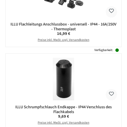
ILLU Flachleitungs Anschlussbox - universell - IP44 - 16A/250V
- Thermoplast
Regulärer Preis:
16,99 €
Preise inkl. MwSt. zzgl. Versandkosten
Verfügbarkeit:
ILLU Schrumpfschlauch Endkappe - IP44 Verschluss des
Flachkabels
Regulärer Preis:
9,69 €
Preise inkl. MwSt. zzgl. Versandkosten