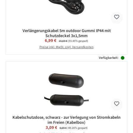
Verlängerungskabel 5m outdoor Gummi IP44 mit
Schutzdeckel 3x1,5mm
Verkaufspreis:
6,99 €
Regulärer Preis:
15,69 €
(55.45% gespart)
Preise inkl. MwSt. zzgl. Versandkosten
Verfügbarkeit:
Kabelschutzdose, schwarz - zur Verlegung von Stromkabeln
im Freien (Kabelbox)
Verkaufspreis:
3,09 €
Regulärer Preis:
6,09 €
(49.26% gespart)