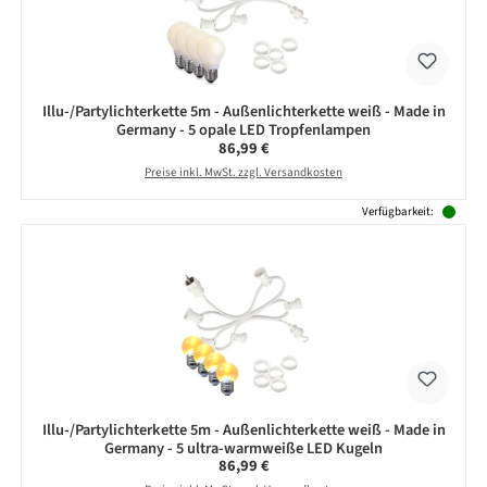
Illu-/Partylichterkette 5m - Außenlichterkette weiß - Made in
Germany - 5 opale LED Tropfenlampen
Regulärer Preis:
86,99 €
Preise inkl. MwSt. zzgl. Versandkosten
Verfügbarkeit:
Illu-/Partylichterkette 5m - Außenlichterkette weiß - Made in
Germany - 5 ultra-warmweiße LED Kugeln
Regulärer Preis:
86,99 €