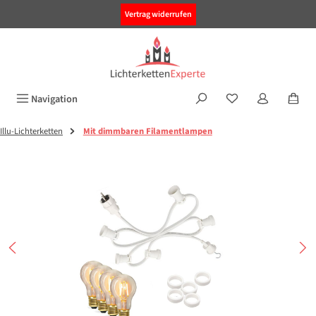
alt springen
Vertrag widerrufen
Navigation
Illu-Lichterketten
Mit dimmbaren Filamentlampen
Bildergalerie überspringen