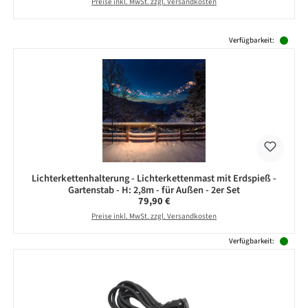
Preise inkl. MwSt. zzgl. Versandkosten
Produktgalerie überspringen
Verfügbarkeit:
Lichterkettenhalterung - Lichterkettenmast mit Erdspieß -
Gartenstab - H: 2,8m - für Außen - 2er Set
Regulärer Preis:
79,90 €
Preise inkl. MwSt. zzgl. Versandkosten
Verfügbarkeit: