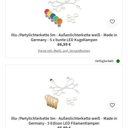
Illu-/Partylichterkette 5m - Außenlichterkette weiß - Made in
Germany - 5 x bunte LED Kugellampen
Regulärer Preis:
86,99 €
Preise inkl. MwSt. zzgl. Versandkosten
Verfügbarkeit:
Illu-/Partylichterkette 5m - Außenlichterkette weiß - Made in
Germany - 5 Edison LED Filamentlampen
Regulärer Preis:
86,99 €