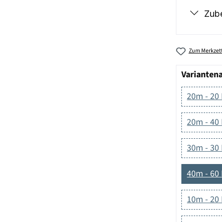
Zub
Zum Merkzett
Varianten
20m - 20
20m - 40
30m - 30
40m - 60
10m - 20