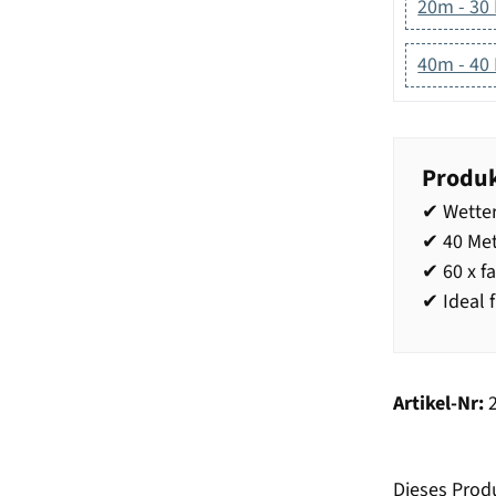
20m - 30
40m - 40
Produk
✔ Wetter
✔ 40 Met
✔ 60 x f
✔ Ideal 
Artikel-Nr:
Dieses Prod