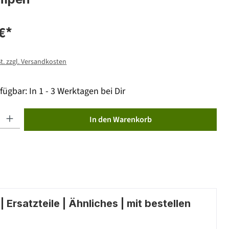
€*
St. zzgl. Versandkosten
fügbar: In 1 - 3 Werktagen bei Dir
ib den gewünschten Wert ein oder benutze die Schaltflächen um die Anzahl zu erhöhen od
In den Warenkorb
 Ersatzteile | Ähnliches | mit bestellen