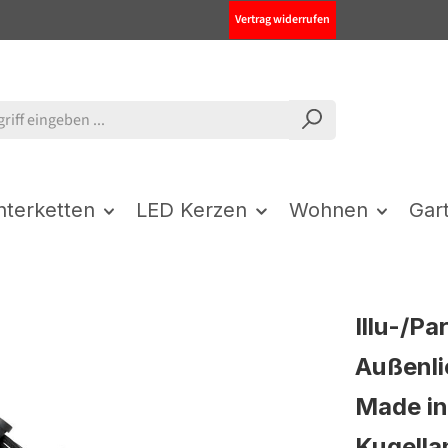
Vertrag widerrufen
chterketten
LED Kerzen
Wohnen
Gar
Illu-/Pa
Außenli
Made in
Kugell