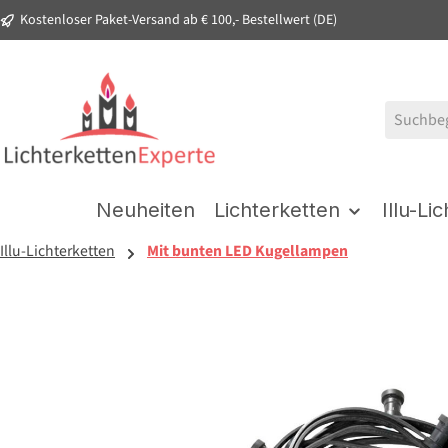
Kostenloser Paket-Versand ab € 100,- Bestellwert (DE)
springen
Zur Hauptnavigation springen
Neuheiten
Lichterketten
Illu-Li
Illu-Lichterketten
Mit bunten LED Kugellampen
Bildergalerie überspringen