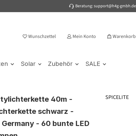
Beratung: support@h4g-gmbh.de
Wunschzettel
Mein Konto
Warenkorb
ten
Solar
Zubehör
SALE
SPICELITE
rtylichterkette 40m -
chterkette schwarz -
 Germany - 60 bunte LED
ampen