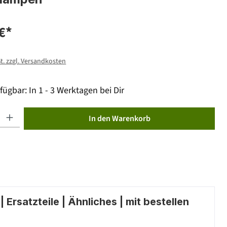
€*
St. zzgl. Versandkosten
fügbar: In 1 - 3 Werktagen bei Dir
ib den gewünschten Wert ein oder benutze die Schaltflächen um die Anzahl zu erhöhen od
In den Warenkorb
 Ersatzteile | Ähnliches | mit bestellen