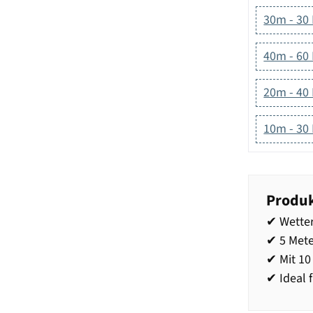
30m - 30
40m - 60
20m - 40
10m - 30
Produk
✔ Wetter
✔ 5 Mete
✔ Mit 1
✔ Ideal f