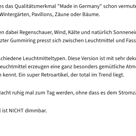
e es das Qualitätsmerkmal "Made in Germany" schon vermuten
 Wintergärten, Pavillons, Zäune oder Bäume.
en dabei Regenschauer, Wind, Kälte und natürlich Sonnenein
etzter Gummiring presst sich zwischen Leuchtmittel und Fas
rschiedene Leuchtmitteltypen. Diese Version ist mit sehr 
euchtmittel erzeugen eine ganz besonders gemütliche Atm
ennt. Ein super Retroartikel, der total im Trend liegt.
 Nacht ruhig mal zum Tag werden, ohne dass es dem Stromzä
l ist NICHT dimmbar.