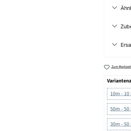
Ähnl
Zub
Ersa
Zum Merkzett
Varianten
10m - 10
50m - 50
30m - 50