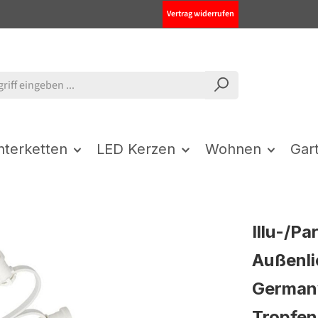
Vertrag widerrufen
chterketten
LED Kerzen
Wohnen
Gar
Illu-/Pa
Außenli
Germany
Tropfe