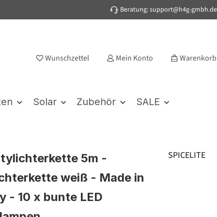
Beratung: support@h4g-gmbh.de
Wunschzettel
Mein Konto
Warenkorb
ten
Solar
Zubehör
SALE
SPICELITE
rtylichterkette 5m -
chterkette weiß - Made in
 - 10 x bunte LED
nlampen