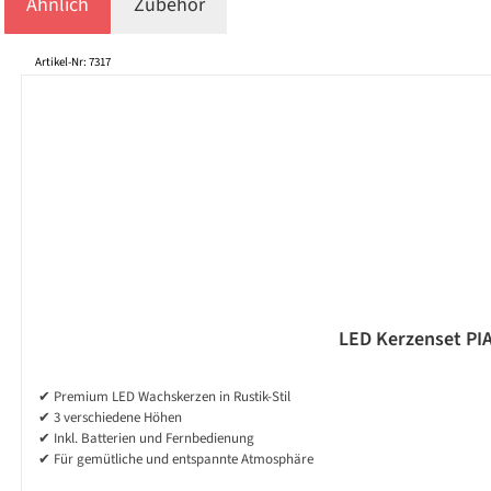
Ähnlich
Zubehör
Produktgalerie überspringen
Artikel-Nr: 7317
LED Kerzenset PIA 
✔ Premium LED Wachskerzen in Rustik-Stil
✔ 3 verschiedene Höhen
✔ Inkl. Batterien und Fernbedienung
✔ Für gemütliche und entspannte Atmosphäre