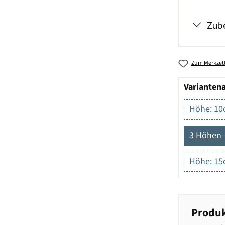
Zub
Zum Merkzett
Varianten
Höhe: 10c
3 Höhen -
Höhe: 1
Produk