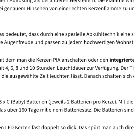
mehr Auflösung als bei anderen Herstellern. Die Flamme wi
 bei genauem Hinsehen von einer echten Kerzenflamme zu u
Das bedeutet, dass durch eine spezielle Abkühltechnik eine 
ahre Augenfreude und passen zu jedem hochwertigen Wohnsti
mit dem man die Kerzen PIA anschalten oder den
integriert
t 4, 6, 8 und 10 Stunden Leuchtdauer zur Verfügung. Der Ti
ür die ausgewählte Zeit leuchten lässt. Danach schalten sic
 x C (Baby) Batterien (jeweils 2 Batterien pro Kerze). Mit 
das über 160 Tage mit einem Batteriesatz. Die Batterien sin
en LED Kerzen fast doppelt so dick. Das spürt man auch dire