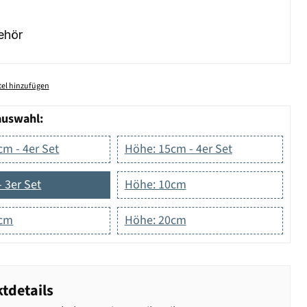
ehör
el hinzufügen
auswahl:
m - 4er Set
Höhe: 15cm - 4er Set
 3er Set
Höhe: 10cm
5cm
Höhe: 20cm
tdetails