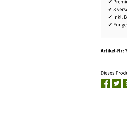
✔ Premiu
✔ 3 ver
✔ Inkl. 
✔ Für g
Artikel-Nr:
Dieses Prod