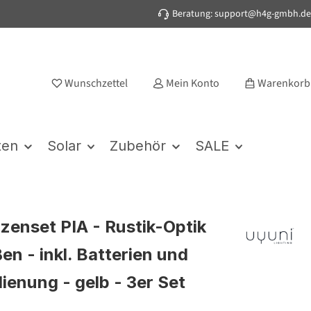
Beratung: support@h4g-gmbh.de
Wunschzettel
Mein Konto
Warenkorb
ten
Solar
Zubehör
SALE
zenset PIA - Rustik-Optik
en - inkl. Batterien und
ienung - gelb - 3er Set