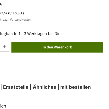
*
(29,67 € / 1 Stück)
St. zzgl. Versandkosten
fügbar: In 1 - 3 Werktagen bei Dir
ib den gewünschten Wert ein oder benutze die Schaltflächen um die Anzahl zu erhöhen od
In den Warenkorb
 Ersatzteile | Ähnliches | mit bestellen
ich