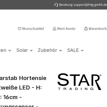
Beratung: support@h4g-gmbh.de
Wunschzettel
Mein Konto
Warenkorb
ten
Solar
Zubehör
SALE
arstab Hortensie
ltweiße LED - H:
: 16cm -
ungssensor -