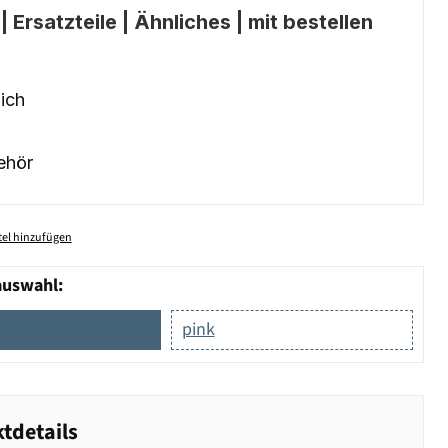
 Ersatzteile | Ähnliches | mit bestellen
ich
ehör
el hinzufügen
auswahl:
pink
tdetails