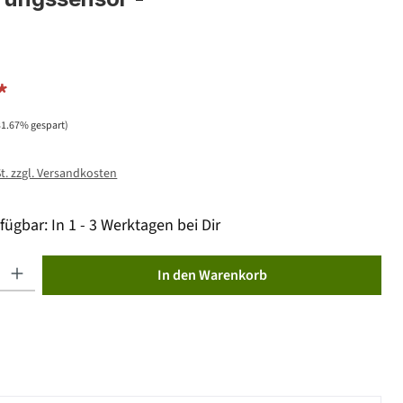
*
31.67% gespart)
St. zzgl. Versandkosten
fügbar: In 1 - 3 Werktagen bei Dir
ib den gewünschten Wert ein oder benutze die Schaltflächen um die Anzahl zu erhöhen od
In den Warenkorb