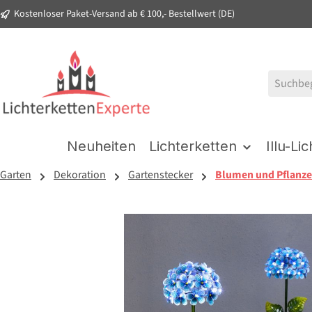
Kostenloser Paket-Versand ab € 100,- Bestellwert (DE)
springen
Zur Hauptnavigation springen
Neuheiten
Lichterketten
Illu-Li
Garten
Dekoration
Gartenstecker
Blumen und Pflanz
Bildergalerie überspringen