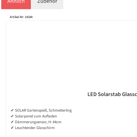
Ähnlich
Zubehör
Produktgalerie überspringen
Artikel-Nr: 14184
LED Solarstab Glassc
✔ SOLAR Gartenspieß, Schmetterling
✔ Solarpanel zum Aufladen
✔ Dämmerungsensor, H: 44cm
✔ Leuchtender Glasschirm