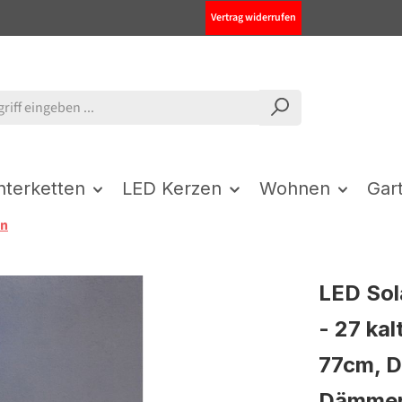
Vertrag widerrufen
chterketten
LED Kerzen
Wohnen
Gar
en
LED Sol
- 27 ka
77cm, D
Dämmer