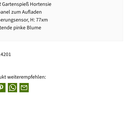
 Gartenspieß Hortensie
panel zum Aufladen
rungsensor, H: 77xm
tende pinke Blume
14201
ukt weiterempfehlen: