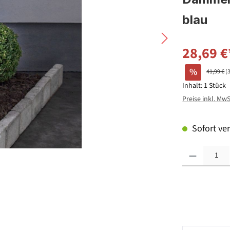
blau
28,69 €
%
41,99 €
(
Inhalt:
1 Stück
Preise inkl. Mw
Sofort ver
Produkt Anzahl: G