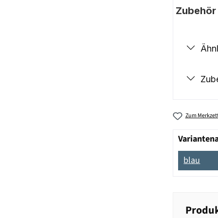
Zubehör |
Ähnl
Zub
Zum Merkzett
Varianten
blau
Produk