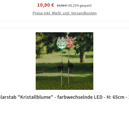
Verkaufspreis:
Regulärer Preis:
10,90 €
19,90 €
(45.23% gespart)
Preise inkl. MwSt. zzgl. Versandkosten
larstab "Kristallblume" - farbwechselnde LED - H: 65cm - 