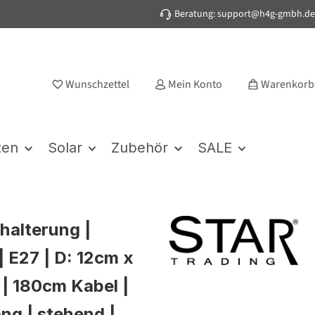
Beratung: support@h4g-gmbh.de
Wunschzettel
Mein Konto
Warenkorb
ten
Solar
Zubehör
SALE
alterung |
 E27 | D: 12cm x
 | 180cm Kabel |
ang | stehend |