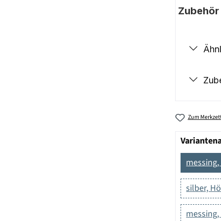
Zubehör |
Ähnl
Zub
Zum Merkzett
Varianten
messing,
silber, H
messing,