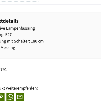
tdetails
sive Lampenfassung
g: E27
ung mit Schalter: 180 cm
 Messing
2791
ukt weiterempfehlen: