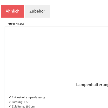
Ähnlich
Zubehör
Produktgalerie überspringen
Artikel-Nr: 2790
Lampenhalterung 
✔ Exklusive Lampenfassung
✔ Fassung: E27
✔ Zuleitung: 180 cm