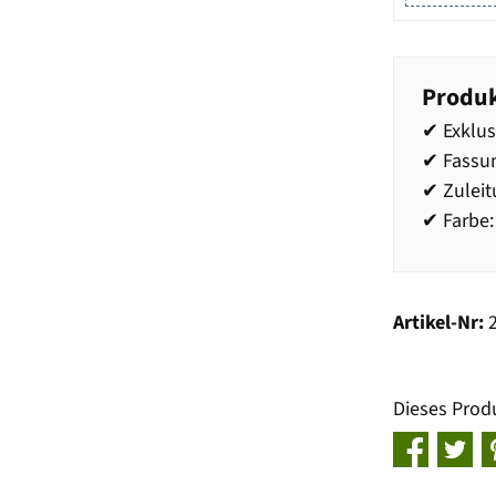
Produk
✔ Exklu
✔ Fassun
✔ Zuleit
✔ Farbe:
Artikel-Nr:
Dieses Prod