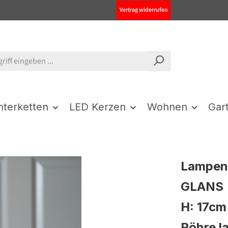
Vertrag widerrufen
chterketten
LED Kerzen
Wohnen
Gar
Lampenh
GLANS |
H: 17cm
Röhre l