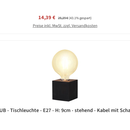
Verkaufspreis:
Regulärer Preis:
14,39 €
25,29 €
(43.1% gespart)
Preise inkl. MwSt. zzgl. Versandkosten
 - Tischleuchte - E27 - H: 9cm - stehend - Kabel mit Schal