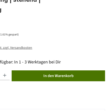
g
71.61% gespart)
St. zzgl. Versandkosten
fügbar: In 1 - 3 Werktagen bei Dir
ib den gewünschten Wert ein oder benutze die Schaltflächen um die Anzahl zu erhöhen od
In den Warenkorb