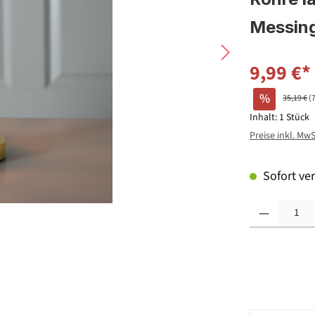
Messin
9,99 €*
%
35,19 €
(
Inhalt:
1 Stück
Preise inkl. Mw
Sofort ver
Produkt Anzahl: G