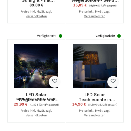
Sunlight - mit
Wegleuchten - 3er Set
Regulärer Preis:
Verkaufspreis:
89,00 €
15,09 €
Regulärer Preis:
Solarpanel -
- Edelstahl -
23,99 €
(37.1% gespart)
warmweiße LED - H:
warmweiße LEDs - D:
Preise inkl. MwSt. zzgl.
Preise inkl. MwSt. zzgl.
48cm, D: 34cm -
11,5cm -
Versandkosten
Versandkosten
stehend - schwarz
Dämmerungssensor -
5lm
Verfügbarkeit:
Verfügbarkeit:
LED Solar
LED Solar
Wegleuchten mit
Tischleuchte in
Inhalt:
10 Stück
(3,00 € / 1 Stück)
Verkaufspreis:
Verkaufspreis:
29,99 €
Regulärer Preis:
34,90 €
Regulärer Preis:
Erdspieß - Edelstahl -
Rattan-Optik -
41,89 €
(28.41% gespart)
54,89 €
(36.42% gespart)
warmweiße LED - H:
warmweiße LED - H:
Preise inkl. MwSt. zzgl.
Preise inkl. MwSt. zzgl.
15cm - silber - 10er
48cm - Lichtsensor
Versandkosten
Versandkosten
Set