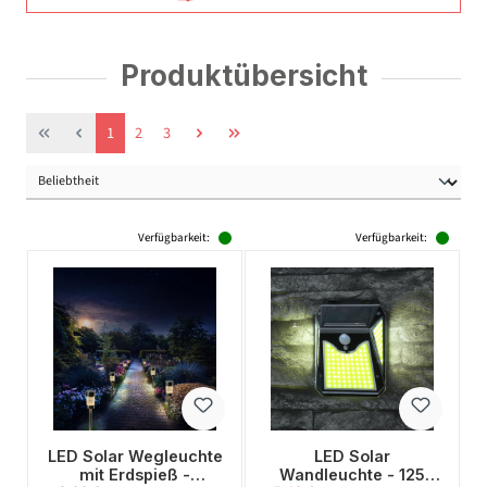
Produktübersicht
Seite
Seite
Seite
1
2
3
Verfügbarkeit:
Verfügbarkeit:
LED Solar Wegleuchte
LED Solar
mit Erdspieß -
Wandleuchte - 125