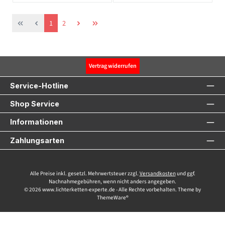
Seite
Seite
1
2
Vertrag widerrufen
Service-Hotline
Shop Service
Informationen
Zahlungsarten
Alle Preise inkl. gesetzl. Mehrwertsteuer zzgl.
Versandkosten
und ggf.
Nachnahmegebühren, wenn nicht anders angegeben.
© 2026 www.lichterketten-experte.de - Alle Rechte vorbehalten. Theme by
ThemeWare®