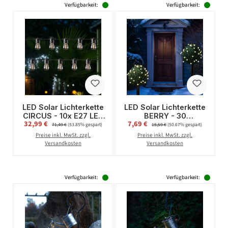
Verfügbarkeit:
Verfügbarkeit:
LED Solar Lichterkette
LED Solar Lichterkette
CIRCUS - 10x E27 LED
BERRY - 30
Verkaufspreis:
Verkaufspreis:
32,99 €
Regulärer Preis:
7,69 €
Regulärer Preis:
- 4 Leuchtfunktionen -
warmweiße LED - L:
71,49 €
(53.85% gespart)
15,59 €
(50.67% gespart)
L: 4,5m - Lichtsensor -
4,5m -
Preise inkl. MwSt. zzgl.
Preise inkl. MwSt. zzgl.
für Außen
Dämmerungssensor -
Versandkosten
Versandkosten
für Außen
Verfügbarkeit:
Verfügbarkeit: