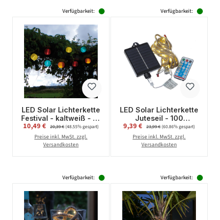
Verfügbarkeit:
Verfügbarkeit:
LED Solar Lichterkette
LED Solar Lichterkette
Festival - kaltweiß - 10
Juteseil - 100
Verkaufspreis:
Verkaufspreis:
10,49 €
Regulärer Preis:
9,39 €
Regulärer Preis:
bunte Lampions - L:
warmweiße LED - L:
20,39 €
(48.55% gespart)
23,99 €
(60.86% gespart)
2,70m - outdoor
5m - 8
Preise inkl. MwSt. zzgl.
Preise inkl. MwSt. zzgl.
Funktionen/USB -
Versandkosten
Versandkosten
Fernbedienung
Verfügbarkeit:
Verfügbarkeit: