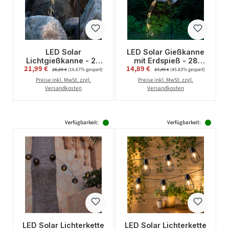
LED Solar
LED Solar Gießkanne
Lichtgießkanne - 28
mit Erdspieß - 28
Verkaufspreis:
Verkaufspreis:
21,99 €
Regulärer Preis:
14,89 €
Regulärer Preis:
warmweiße LED - H:
warmweiße LED - mit
26,39 €
(16.67% gespart)
27,49 €
(45.83% gespart)
80cm -
Wasserfalleffekt - H:
Preise inkl. MwSt. zzgl.
Preise inkl. MwSt. zzgl.
Dämmerungssensor -
90cm - Lichtsensor
Versandkosten
Versandkosten
für Außen
Verfügbarkeit:
Verfügbarkeit:
LED Solar Lichterkette
LED Solar Lichterkette