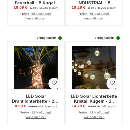
Feuerball - 8 Kugeln
INDUSTRIAL - 8
Verkaufspreis:
Verkaufspreis:
10,09 €
Regulärer Preis:
19,29 €
Regulärer Preis:
mit Flammeneffekt -
Gitterlampen mit
22,89 €
(55.92% gespart)
26,89 €
(28.26% gespart)
Lichtsensor - L: 2,1m -
warmweißer LED - L:
Preise inkl. MwSt. zzgl.
Preise inkl. MwSt. zzgl.
für Außen
1,5m - schwarz
Versandkosten
Versandkosten
Verfügbarkeit:
Verfügbarkeit:
LED Solar
LED Solar Lichterkette
Drahtlichterkette - 200
Kristall Kugeln - 20
Verkaufspreis:
Verkaufspreis:
8,99 €
Regulärer Preis:
14,29 €
Regulärer Preis:
warmweiße LED -
Kugeln - L: 3,8m -
16,89 €
(46.77% gespart)
27,49 €
(48.02% gespart)
silberner Draht - L:
Blink-/Dauerleuchten -
Preise inkl. MwSt. zzgl.
Preise inkl. MwSt. zzgl.
20m -
Lichtsensor
Versandkosten
Versandkosten
Dämmerungssensor