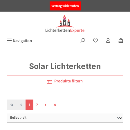
alt springen
Vertrag widerrufen
Navigation
Solar Lichterketten
Produkte filtern
Seite
Seite
1
2