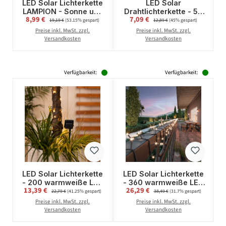
LED Solar Lichterkette
LED Solar
LAMPION - Sonne und
Drahtlichterkette - 50
Verkaufspreis:
Verkaufspreis:
8,99 €
Regulärer Preis:
7,09 €
Regulärer Preis:
Blumen Motiv - 10 LED
warmweiße LED -
19,19 €
(53.15% gespart)
12,89 €
(45% gespart)
- L: 4,5m - Sensor -
Blinkfunktion - L: 4,9m
Preise inkl. MwSt. zzgl.
Preise inkl. MwSt. zzgl.
gelb
- Dämmerungssensor
Versandkosten
Versandkosten
- silber
Verfügbarkeit:
Verfügbarkeit:
LED Solar Lichterkette
LED Solar Lichterkette
- 200 warmweiße LED
- 360 warmweiße LED
Verkaufspreis:
Verkaufspreis:
13,39 €
Regulärer Preis:
26,29 €
Regulärer Preis:
- 8 Funktionen - L:
- 8 Funktionen - L: 27m
22,79 €
(41.25% gespart)
38,49 €
(31.7% gespart)
19,9m - schwarzes
- per USB aufladbar
Preise inkl. MwSt. zzgl.
Preise inkl. MwSt. zzgl.
Kabel - für Außen
Versandkosten
Versandkosten