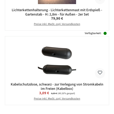
Lichterkettenhalterung - Lichterkettenmast mit Erdspieß -
Gartenstab - H: 2,8m - für Außen - 2er Set
Regulärer Preis:
79,90 €
Preise inkl. MwSt. zzgl. Versandkosten
Verfügbarkeit:
Kabelschutzdose, schwarz - zur Verlegung von Stromkabeln
im Freien (Kabelbox)
Verkaufspreis:
3,09 €
Regulärer Preis:
6,09 €
(49.26% gespart)
Preise inkl. MwSt. zzgl. Versandkosten