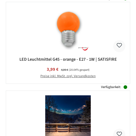
LED Leuchtmittel G45 - orange - E27 - 1W | SATISFIRE
Verkaufspreis:
3,99 €
Regulärer Preis:
4,99 €
(20.04% gespart)
Preise inkl. MwSt. zzgl. Versandkosten
Verfügbarkeit: