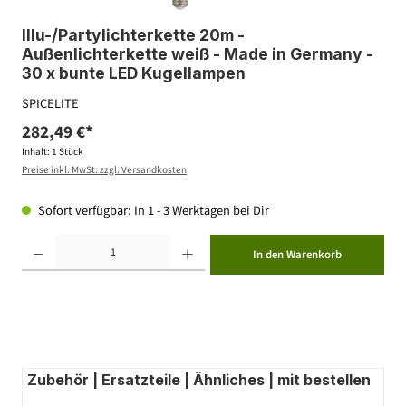
Illu-/Partylichterkette 20m -
Außenlichterkette weiß - Made in Germany -
30 x bunte LED Kugellampen
SPICELITE
282,49 €*
Inhalt:
1 Stück
Preise inkl. MwSt. zzgl. Versandkosten
Sofort verfügbar: In 1 - 3 Werktagen bei Dir
Produkt Anzahl: Gib den gewünschten Wert ein oder benutze die Schaltflächen um die Anzahl zu erhöhen ode
In den Warenkorb
Zubehör | Ersatzteile | Ähnliches | mit bestellen