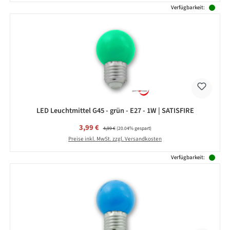
Verfügbarkeit:
LED Leuchtmittel G45 - grün - E27 - 1W | SATISFIRE
Verkaufspreis:
3,99 €
Regulärer Preis:
4,99 €
(20.04% gespart)
Preise inkl. MwSt. zzgl. Versandkosten
Verfügbarkeit: