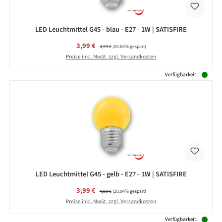
LED Leuchtmittel G45 - blau - E27 - 1W | SATISFIRE
Verkaufspreis:
3,99 €
Regulärer Preis:
4,99 €
(20.04% gespart)
Preise inkl. MwSt. zzgl. Versandkosten
Verfügbarkeit:
LED Leuchtmittel G45 - gelb - E27 - 1W | SATISFIRE
Verkaufspreis:
3,99 €
Regulärer Preis:
4,99 €
(20.04% gespart)
Preise inkl. MwSt. zzgl. Versandkosten
Verfügbarkeit: