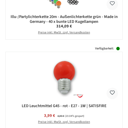
Illu-/Partylichterkette 20m - Außenlichterkette grün - Made in
Germany - 40 x bunte LED Kugellampen
Regulärer Preis:
314,09 €
Preise inkl. MwSt. zzgl. Versandkosten
Produktgalerie überspringen
Verfügbarkeit:
LED Leuchtmittel G45 - rot - E27 - 1W | SATISFIRE
Verkaufspreis:
3,99 €
Regulärer Preis:
4,99 €
(20.04% gespart)
Preise inkl. MwSt. zzgl. Versandkosten