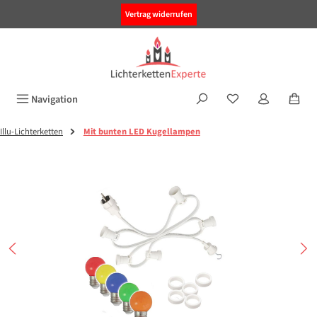
alt springen
Vertrag widerrufen
Navigation
Illu-Lichterketten
Mit bunten LED Kugellampen
Bildergalerie überspringen