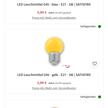
LED Leuchtmittel G45 - blau - E27 - 1W | SATISFIRE
Verkaufspreis:
3,99 €
Regulärer Preis:
4,99 €
(20.04% gespart)
Preise inkl. MwSt. zzgl. Versandkosten
Verfügbarkeit:
LED Leuchtmittel G45 - gelb - E27 - 1W | SATISFIRE
Verkaufspreis:
3,99 €
Regulärer Preis:
4,99 €
(20.04% gespart)
Preise inkl. MwSt. zzgl. Versandkosten
Verfügbarkeit: