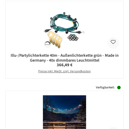
Illu-/Partylichterkette 40m - Außenlichterkette grün - Made in
Germany - 40x dimmbares Leuchtmittel
Regulärer Preis:
366,49 €
Preise inkl. MwSt. zzgl. Versandkosten
Produktgalerie überspringen
Verfügbarkeit: