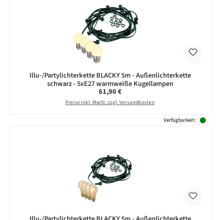
Illu-/Partylichterkette BLACKY 5m - Außenlichterkette
schwarz - 5xE27 warmweiße Kugellampen
Regulärer Preis:
61,90 €
Preise inkl. MwSt. zzgl. Versandkosten
Verfügbarkeit:
Illu-/Partylichterkette BLACKY 5m - Außenlichterkette