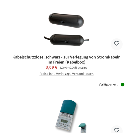
Kabelschutzdose, schwarz - zur Verlegung von Stromkabeln
im Freien (Kabelbox)
Verkaufspreis:
3,09 €
Regulärer Preis:
6,09 €
(49.26% gespart)
Preise inkl. MwSt. zzgl. Versandkosten
Verfügbarkeit: