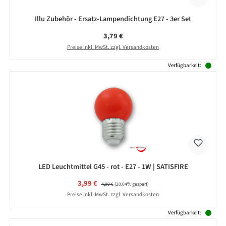
Illu Zubehör - Ersatz-Lampendichtung E27 - 3er Set
Regulärer Preis:
3,79 €
Preise inkl. MwSt. zzgl. Versandkosten
Verfügbarkeit:
LED Leuchtmittel G45 - rot - E27 - 1W | SATISFIRE
Verkaufspreis:
3,99 €
Regulärer Preis:
4,99 €
(20.04% gespart)
Preise inkl. MwSt. zzgl. Versandkosten
Verfügbarkeit: