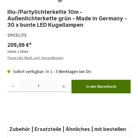
Illu-/Partylichterkette 10m -
Außenlichterkette grün - Made in Germany -
30 x bunte LED Kugellampen
SPICELITE
209,09 €*
Inhalt:
1 Stück
Preise inkl. MwSt. zzgl. Versandkosten
Sofort verfügbar: In 1 - 3 Werktagen bei Dir
Produkt Anzahl: Gib den gewünschten Wert ein oder benutze die Schaltflächen um die Anzahl zu erhöhen ode
In den Warenkorb
Zubehör | Ersatzteile | Ähnliches | mit bestellen