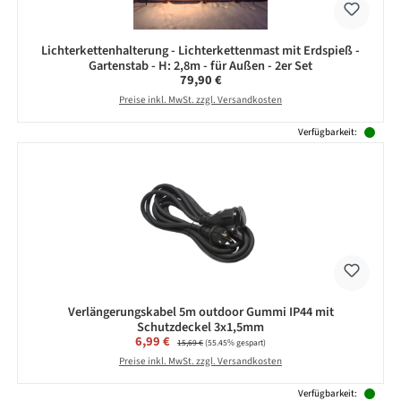
Lichterkettenhalterung - Lichterkettenmast mit Erdspieß -
Gartenstab - H: 2,8m - für Außen - 2er Set
Regulärer Preis:
79,90 €
Preise inkl. MwSt. zzgl. Versandkosten
Verfügbarkeit:
Verlängerungskabel 5m outdoor Gummi IP44 mit
Schutzdeckel 3x1,5mm
Verkaufspreis:
6,99 €
Regulärer Preis:
15,69 €
(55.45% gespart)
Preise inkl. MwSt. zzgl. Versandkosten
Verfügbarkeit: