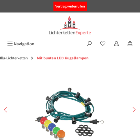
alt springen
Vertrag widerrufen
Navigation
Illu-Lichterketten
Mit bunten LED Kugellampen
Bildergalerie überspringen