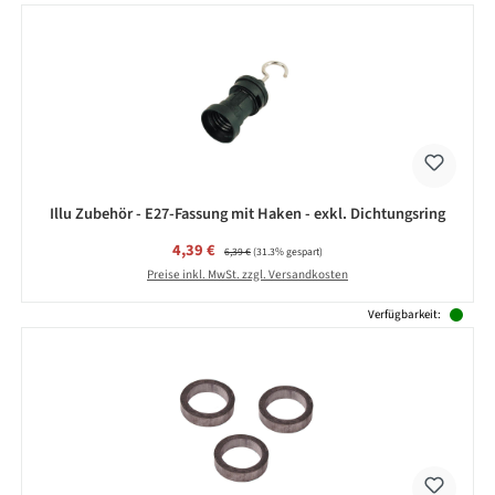
Illu Zubehör - E27-Fassung mit Haken - exkl. Dichtungsring
Verkaufspreis:
4,39 €
Regulärer Preis:
6,39 €
(31.3% gespart)
Preise inkl. MwSt. zzgl. Versandkosten
Verfügbarkeit: