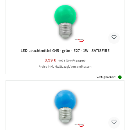
LED Leuchtmittel G45 - grün - E27 - 1W | SATISFIRE
Verkaufspreis:
3,99 €
Regulärer Preis:
4,99 €
(20.04% gespart)
Preise inkl. MwSt. zzgl. Versandkosten
Verfügbarkeit: