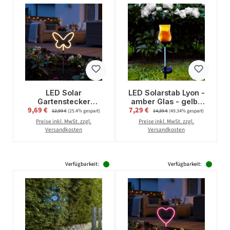
LED Solar
LED Solarstab Lyon -
Gartenstecker
amber Glas - gelbe
Verkaufspreis:
Verkaufspreis:
9,69 €
Regulärer Preis:
7,29 €
Regulärer Preis:
Schmetterling -
LED - H: 52cm - D:
12,99 €
(25.4% gespart)
14,39 €
(49.34% gespart)
Solarleuchte mit
7cm -
Preise inkl. MwSt. zzgl.
Preise inkl. MwSt. zzgl.
Erdspieß - H: 66cm -
Dämmerungssensor
Versandkosten
Versandkosten
Lichtsensor
Verfügbarkeit:
Verfügbarkeit: