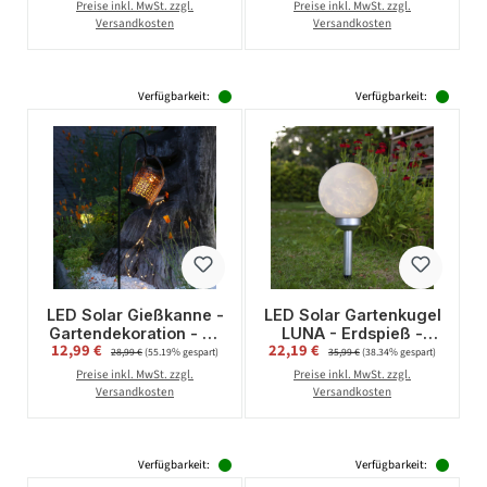
H: 85cm -
warmweiße LED - H:
Preise inkl. MwSt. zzgl.
Preise inkl. MwSt. zzgl.
Dämmerungssensor.
49,5cm - Metall -
Versandkosten
Versandkosten
schwarz - eckig
Verfügbarkeit:
Verfügbarkeit:
LED Solar Gießkanne -
LED Solar Gartenkugel
Gartendekoration - 36
LUNA - Erdspieß -
Verkaufspreis:
Verkaufspreis:
12,99 €
Regulärer Preis:
22,19 €
Regulärer Preis:
warmweiße LED - H:
warmweiße LED - H:
28,99 €
(55.19% gespart)
35,99 €
(38.34% gespart)
80cm -
37cm - D: 20cm -
Preise inkl. MwSt. zzgl.
Preise inkl. MwSt. zzgl.
Dämmerungssensor -
Dämmerungssensor
Versandkosten
Versandkosten
für Außen
Verfügbarkeit:
Verfügbarkeit: