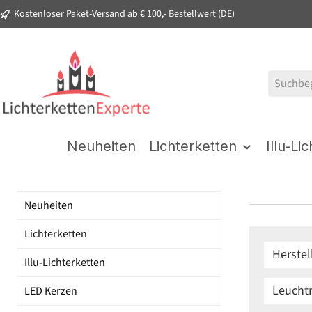
Kostenloser Paket-Versand ab € 100,- Bestellwert (DE)
springen
Zur Hauptnavigation springen
Neuheiten
Lichterketten
Illu-Li
Neuheiten
Lichterketten
Herstel
Illu-Lichterketten
Leucht
LED Kerzen