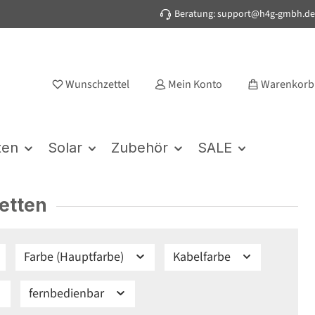
Beratung: support@h4g-gmbh.de
Wunschzettel
Mein Konto
Warenkorb
ten
Solar
Zubehör
SALE
ketten
Farbe (Hauptfarbe)
Kabelfarbe
fernbedienbar