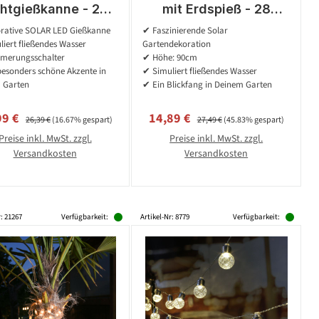
chtgießkanne - 28
mit Erdspieß - 28
rmweiße LED - H:
warmweiße LED - mit
rative SOLAR LED Gießkanne
✔ Faszinierende Solar
80cm -
Wasserfalleffekt - H:
iert fließendes Wasser
Gartendekoration
merungssensor -
90cm - Lichtsensor
erungsschalter
✔ Höhe: 90cm
für Außen
esonders schöne Akzente in
✔ Simuliert fließendes Wasser
 Garten
✔ Ein Blickfang in Deinem Garten
aufspreis:
Regulärer Preis:
Verkaufspreis:
Regulärer Preis:
99 €
14,89 €
26,39 €
(16.67% gespart)
27,49 €
(45.83% gespart)
Preise inkl. MwSt. zzgl.
Preise inkl. MwSt. zzgl.
Versandkosten
Versandkosten
r: 21267
Verfügbarkeit:
Artikel-Nr: 8779
Verfügbarkeit: