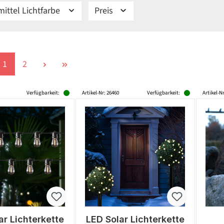
ittel Lichtfarbe
Preis
Seite
Seite
1
2
Verfügbarkeit:
Artikel-Nr: 26460
Verfügbarkeit:
Artikel-Nr
ar Lichterkette
LED Solar Lichterkette