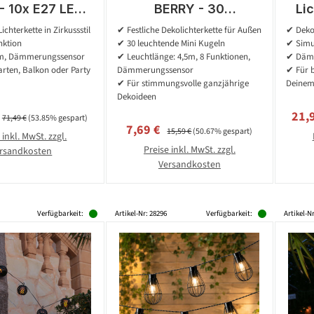
- 10x E27 LED -
BERRY - 30
Li
funktionen - L:
warmweiße LED - L:
wa
chterkette in Zirkussstil
✔ Festliche Dekolichterkette für Außen
✔ Deko
 Lichtsensor -
4,5m -
nktion
✔ 30 leuchtende Mini Kugeln
✔ Simul
ür Außen
Dämmerungssensor -
Däm
5m, Dämmerungssensor
✔ Leuchtlänge: 4,5m, 8 Funktionen,
✔ Dämm
für Außen
arten, Balkon oder Party
Dämmerungssensor
✔ Für b
✔ Für stimmungsvolle ganzjährige
Deinem
Dekoideen
preis:
Regulärer Preis:
Verk
21,
71,49 €
(53.85% gespart)
Verkaufspreis:
Regulärer Preis:
7,69 €
15,59 €
(50.67% gespart)
 inkl. MwSt. zzgl.
Preise inkl. MwSt. zzgl.
rsandkosten
Versandkosten
Verfügbarkeit:
Artikel-Nr: 28296
Verfügbarkeit:
Artikel-N