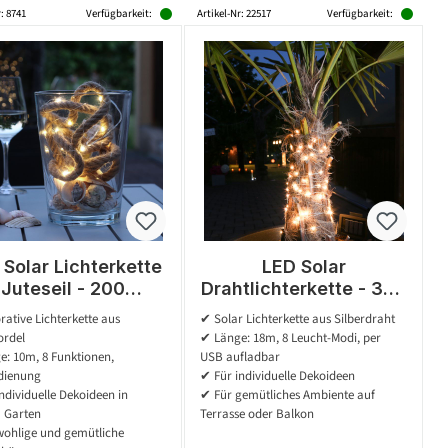
: 8741
Verfügbarkeit:
Artikel-Nr: 22517
Verfügbarkeit:
 Solar Lichterkette
LED Solar
Juteseil - 200
Drahtlichterkette - 360
rmweiße LED - L:
warmweiße LED - 8
ative Lichterkette aus
✔ Solar Lichterkette aus Silberdraht
10m - 8
Funktionen/USB - L:
ordel
✔ Länge: 18m, 8 Leucht-Modi, per
unktionen/USB -
18m -
: 10m, 8 Funktionen,
USB aufladbar
Fernbedienung
Dämmerungssensor
dienung
✔ Für individuelle Dekoideen
ndividuelle Dekoideen in
✔ Für gemütliches Ambiente auf
 Garten
Terrasse oder Balkon
wohlige und gemütliche