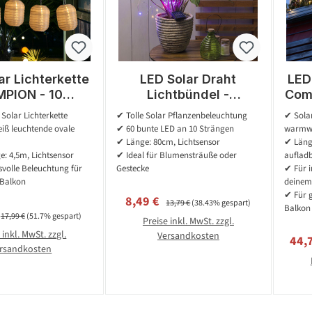
ar Lichterkette
LED Solar Draht
LED
ION - 10
Lichtbündel -
Comp
eiße LED - L:
Pflanzenbeleuchtung -
wa
Solar Lichterkette
✔ Tolle Solar Pflanzenbeleuchtung
✔ Solar
- D: 7,5cm -
60 bunte LED - L:
Fun
ß leuchtende ovale
✔ 60 bunte LED an 10 Strängen
warmw
sensor - weiß
80cm - für Außen -
✔ Länge: 80cm, Lichtsensor
✔ Länge
silber
: 4,5m, Lichtsensor
✔ Ideal für Blumensträuße oder
auflad
olle Beleuchtung für
Gestecke
✔ Für i
 Balkon
deinem
✔ Für 
Verkaufspreis:
Regulärer Preis:
8,49 €
13,79 €
(38.43% gespart)
Balkon 
spreis:
Regulärer Preis:
17,99 €
(51.7% gespart)
Preise inkl. MwSt. zzgl.
 inkl. MwSt. zzgl.
Versandkosten
Verk
44,
rsandkosten