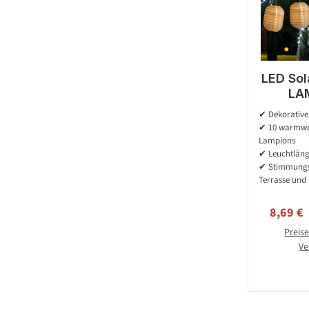
LED Sol
LAMP
warmw
✔ Dekorative 
4,5m 
✔ 10 warmwei
Licht
Lampions
✔ Leuchtlänge
✔ Stimmungsv
Terrasse und
Verkauf
8,69 €
Preise
Ve