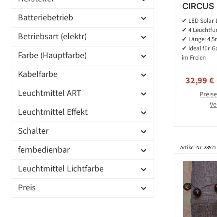
CIRCUS 
Batteriebetrieb
4 Leucht
✔ LED Solar Li
4,5m -
✔ 4 Leuchtfu
Betriebsart (elektr)
f
✔ Länge: 4,
✔ Ideal für G
Farbe (Hauptfarbe)
im Freien
Kabelfarbe
Verkaufs
32,99 €
Leuchtmittel ART
Preise
Ve
Leuchtmittel Effekt
Schalter
fernbedienbar
Artikel-Nr: 28521
Leuchtmittel Lichtfarbe
Preis