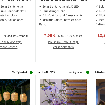
Motiv - 10 LED
warmweiße LED -
- 
Solar Lichterkette
✔ Solar Lichterkette mit 50 LED
✔ Solar
,5m - Sensor -
Blinkfunktion - L: 4,9m
1
 und Sonne als Motiv
✔ Leuchtlänge: 4,9m
✔ Leuc
gelb
- Dämmerungssensor -
K
tete Lampions
✔ Blinkfunktion und Dauerleuchten
✔ Mit 8
silber
arten, Balkon oder
✔ Ideal für Garten, Terrasse oder
✔ Ideal
Balkon
Balkon
preis:
Regulärer Preis:
Verkaufspreis:
Regulärer Preis:
Verk
7,09 €
13,
19,19 €
(53.15% gespart)
12,89 €
(45% gespart)
 inkl. MwSt. zzgl.
Preise inkl. MwSt. zzgl.
rsandkosten
Versandkosten
Verfügbarkeit:
Artikel-Nr: 6853
Verfügbarkeit:
Artikel-N