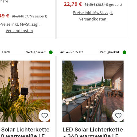
häre
Verkaufspreis:
Regulärer Preis:
22,79 €
31,89 €
(28.54% gespart)
Preise inkl. MwSt. zzgl.
kaufspreis:
Regulärer Preis:
49 €
31,89 €
(57.7% gespart)
Versandkosten
Preise inkl. MwSt. zzgl.
Versandkosten
r: 11478
Verfügbarkeit:
Artikel-Nr: 22302
Verfügbarkeit:
 Solar Lichterkette
LED Solar Lichterkette
00 warmweiße LED
- 360 warmweiße LED