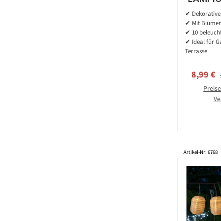
Blumen 
✔ Dekorative 
- L: 4
✔ Mit Blumen
✔ 10 beleuch
✔ Ideal für G
Terrasse
Verkaufs
8,99 €
Preise
Ve
Artikel-Nr: 6768