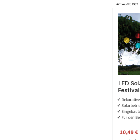
Artikel-Nr: 1962
LED Sol
Festival
bunte 
✔ Dekorative
2,70
✔ Solarbetri
✔ Eingebaut
✔ Für den Bet
Verkaufs
10,49 €