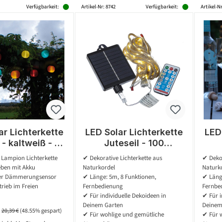
Verfügbarkeit:
Artikel-Nr: 8742
Verfügbarkeit:
Artikel-Nr
ar Lichterkette
LED Solar Lichterkette
LED
 - kaltweiß - 10
Juteseil - 100
Lampions - L:
warmweiße LED - L: 5m
wa
 Lampion Lichterkette
✔ Dekorative Lichterkette aus
✔ Dekor
m - outdoor
- 8 Funktionen/USB -
eben mit Akku
Naturkordel
Naturk
Fernbedienung
F
er Dämmerungsensor
✔ Länge: 5m, 8 Funktionen,
✔ Länge
rieb im Freien
Fernbedienung
Fernbe
✔ Für individuelle Dekoideen in
✔ Für i
Deinem Garten
Deinem
preis:
Regulärer Preis:
20,39 €
(48.55% gespart)
✔ Für wohlige und gemütliche
✔ Für 