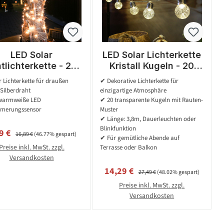
LED Solar
LED Solar Lichterkette
tlichterkette - 200
Kristall Kugeln - 20
armweiße LED -
Kugeln - L: 3,8m -
 Lichterkette für draußen
✔ Dekorative Lichterkette für
lberner Draht - L:
Blink-/Dauerleuchten -
Silberdraht
einzigartige Atmosphäre
20m -
Lichtsensor
warmweiße LED
✔ 20 transparente Kugeln mit Rauten-
mmerungssensor
merungssensor
Muster
✔ Länge: 3,8m, Dauerleuchten oder
Blinkfunktion
kaufspreis:
Regulärer Preis:
9 €
16,89 €
(46.77% gespart)
✔ Für gemütliche Abende auf
Preise inkl. MwSt. zzgl.
Terrasse oder Balkon
Versandkosten
Verkaufspreis:
Regulärer Preis:
14,29 €
27,49 €
(48.02% gespart)
Preise inkl. MwSt. zzgl.
Versandkosten