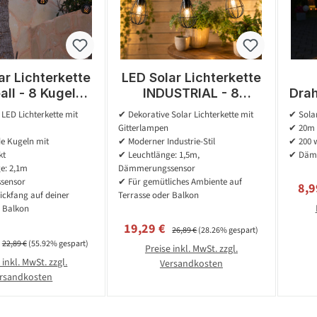
ar Lichterkette
LED Solar Lichterkette
all - 8 Kugeln
INDUSTRIAL - 8
Drah
ammeneffekt -
Gitterlampen mit
w
LED Lichterkette mit
✔ Dekorative Solar Lichterkette mit
✔ Solar
nsor - L: 2,1m -
warmweißer LED - L:
si
Gitterlampen
✔ 20m 
ür Außen
1,5m - schwarz
de Kugeln mit
✔ Moderner Industrie-Stil
✔ 200 
Dä
kt
✔ Leuchtlänge: 1,5m,
✔ Däm
e: 2,1m
Dämmerungssensor
sensor
✔ Für gemütliches Ambiente auf
Ver
8,9
ickfang auf deiner
Terrasse oder Balkon
r Balkon
Verkaufspreis:
Regulärer Preis:
19,29 €
26,89 €
(28.26% gespart)
preis:
Regulärer Preis:
22,89 €
(55.92% gespart)
Preise inkl. MwSt. zzgl.
 inkl. MwSt. zzgl.
Versandkosten
rsandkosten