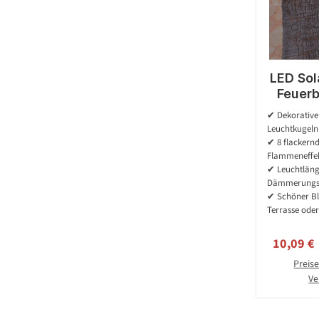
LED Sol
Feuerb
mit Fl
✔ Dekorative 
Lichtse
Leuchtkugeln
f
✔ 8 flackern
Flammeneffe
✔ Leuchtläng
Dämmerungs
✔ Schöner Bl
Terrasse ode
Verkaufs
10,09 €
Preise
Ve