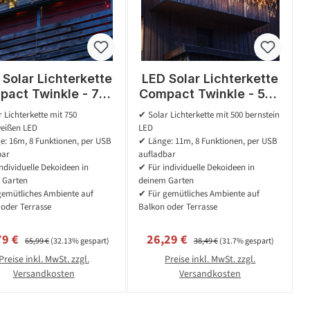
 Solar Lichterkette
LED Solar Lichterkette
act Twinkle - 750
Compact Twinkle - 500
rmweiße LED - 8
bernstein LED - 8
 Lichterkette mit 750
✔ Solar Lichterkette mit 500 bernstein
ktionen - L: 16m -
Funktionen - L: 11m -
eißen LED
LED
USB
USB
: 16m, 8 Funktionen, per USB
✔ Länge: 11m, 8 Funktionen, per USB
bar
aufladbar
ndividuelle Dekoideen in
✔ Für individuelle Dekoideen in
 Garten
deinem Garten
gemütliches Ambiente auf
✔ Für gemütliches Ambiente auf
oder Terrasse
Balkon oder Terrasse
aufspreis:
Regulärer Preis:
Verkaufspreis:
Regulärer Preis:
79 €
26,29 €
65,99 €
(32.13% gespart)
38,49 €
(31.7% gespart)
Preise inkl. MwSt. zzgl.
Preise inkl. MwSt. zzgl.
Versandkosten
Versandkosten