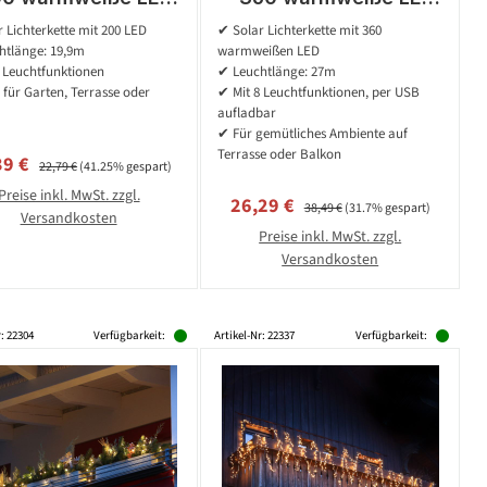
8 Funktionen - L:
- 8 Funktionen - L: 27m
 Lichterkette mit 200 LED
✔ Solar Lichterkette mit 360
9,9m - schwarzes
- per USB aufladbar
htlänge: 19,9m
warmweißen LED
abel - für Außen
 Leuchtfunktionen
✔ Leuchtlänge: 27m
 für Garten, Terrasse oder
✔ Mit 8 Leuchtfunktionen, per USB
aufladbar
✔ Für gemütliches Ambiente auf
Terrasse oder Balkon
aufspreis:
Regulärer Preis:
39 €
22,79 €
(41.25% gespart)
Preise inkl. MwSt. zzgl.
Verkaufspreis:
Regulärer Preis:
26,29 €
38,49 €
(31.7% gespart)
Versandkosten
Preise inkl. MwSt. zzgl.
Versandkosten
r: 22304
Verfügbarkeit:
Artikel-Nr: 22337
Verfügbarkeit: