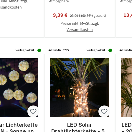
 inkl. MwSt. zzgl.
Atmosphäre
Atmosp
rsandkosten
Verkaufspreis:
Regulärer Preis:
Ver
9,39 €
13,
23,99 €
(60.86% gespart)
Preise inkl. MwSt. zzgl.
Versandkosten
Verfügbarkeit:
Artikel-Nr: 6795
Verfügbarkeit:
Artikel-N
ar Lichterkette
LED Solar
LED
N - Sonne und
Drahtlichterkette - 50
- 2