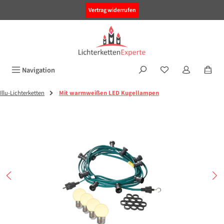
alt springen
Vertrag widerrufen
Navigation
Illu-Lichterketten
Mit warmweißen LED Kugellampen
Bildergalerie überspringen