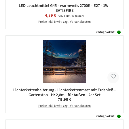
LED Leuchtmittel G45 - warmweiß 2700K - E27 - 1W |
SATISFIRE
Verkaufspreis:
4,89 €
Regulärer Preis:
6,09 €
(19.7% gespart)
Preise inkl. MwSt. zzgl. Versandkosten
Verfügbarkeit:
Lichterkettenhalterung - Lichterkettenmast mit Erdspieß -
Gartenstab - H: 2,8m - für Außen - 2er Set
Regulärer Preis:
79,90 €
Preise inkl. MwSt. zzgl. Versandkosten
Verfügbarkeit: