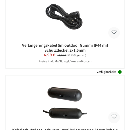
Verlängerungskabel 5m outdoor Gummi IP44 mit
Schutzdeckel 3x1,5mm
Verkaufspreis:
6,99 €
Regulärer Preis:
15,69 €
(55.45% gespart)
Preise inkl. MwSt. zzgl. Versandkosten
Verfügbarkeit: