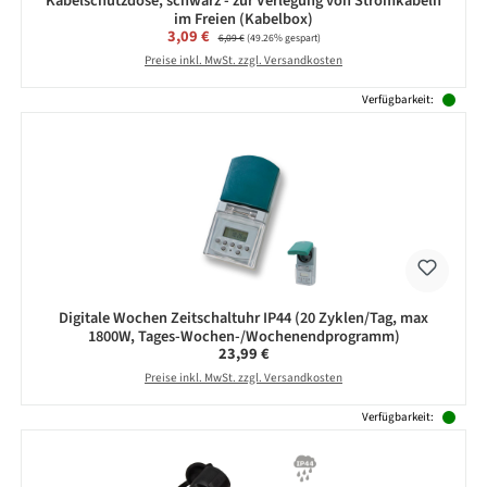
Kabelschutzdose, schwarz - zur Verlegung von Stromkabeln
im Freien (Kabelbox)
Verkaufspreis:
3,09 €
Regulärer Preis:
6,09 €
(49.26% gespart)
Preise inkl. MwSt. zzgl. Versandkosten
Verfügbarkeit:
Digitale Wochen Zeitschaltuhr IP44 (20 Zyklen/Tag, max
1800W, Tages-Wochen-/Wochenendprogramm)
Regulärer Preis:
23,99 €
Preise inkl. MwSt. zzgl. Versandkosten
Verfügbarkeit: