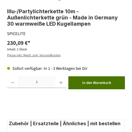
Illu-/Partylichterkette 10m -
Außenlichterkette grün - Made in Germany
30 warmweiße LED Kugellampen
SPICELITE
230,09 €*
Inhalt:
1 Stück
Preise inkl. MwSt. zzgl. Versandkosten
Sofort verfügbar: In 1 - 3 Werktagen bei Dir
Produkt Anzahl: Gib den gewünschten Wert ein oder benutze die Schaltflächen um die Anzahl zu erhöhen ode
In den Warenkorb
Zubehör | Ersatzteile | Ähnliches | mit bestellen