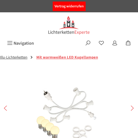
alt springen
Vertrag widerrufen
Navigation
Illu-Lichterketten
Mit warmweißen LED Kugellampen
Bildergalerie überspringen