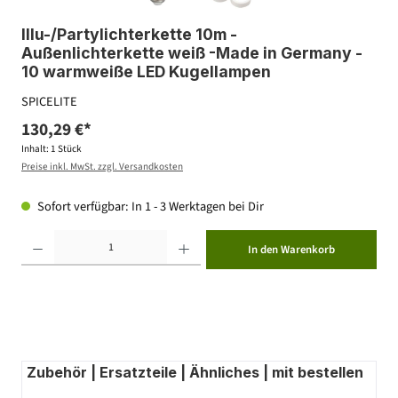
Illu-/Partylichterkette 10m -
Außenlichterkette weiß -Made in Germany -
10 warmweiße LED Kugellampen
SPICELITE
130,29 €*
Inhalt:
1 Stück
Preise inkl. MwSt. zzgl. Versandkosten
Sofort verfügbar: In 1 - 3 Werktagen bei Dir
Produkt Anzahl: Gib den gewünschten Wert ein oder benutze die Schaltflächen um die Anzahl zu erhöhen ode
In den Warenkorb
Zubehör | Ersatzteile | Ähnliches | mit bestellen