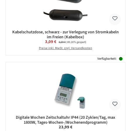
Kabelschutzdose, schwarz - zur Verlegung von Stromkabeln
im Freien (Kabelbox)
Verkaufspreis:
3,09 €
Regulärer Preis:
6,09 €
(49.26% gespart)
Preise inkl. MwSt. zzgl. Versandkosten
Verfügbarkeit:
Digitale Wochen Zeitschaltuhr IP44 (20 Zyklen/Tag, max
1800W, Tages-Wochen-/Wochenendprogramm)
Regulärer Preis:
23,99 €