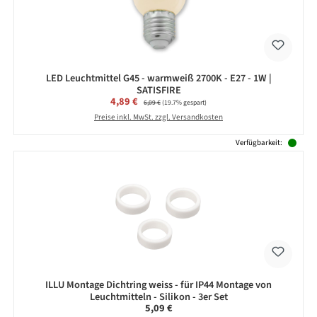
LED Leuchtmittel G45 - warmweiß 2700K - E27 - 1W |
SATISFIRE
Verkaufspreis:
4,89 €
Regulärer Preis:
6,09 €
(19.7% gespart)
Preise inkl. MwSt. zzgl. Versandkosten
Verfügbarkeit:
ILLU Montage Dichtring weiss - für IP44 Montage von
Leuchtmitteln - Silikon - 3er Set
Regulärer Preis:
5,09 €