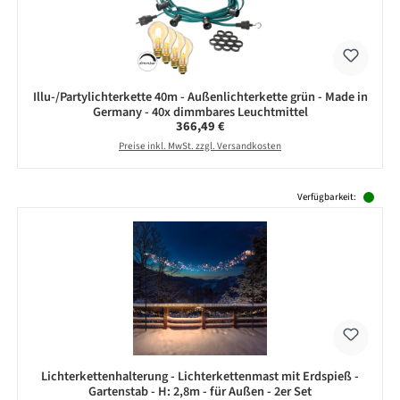
Illu-/Partylichterkette 40m - Außenlichterkette grün - Made in
Germany - 40x dimmbares Leuchtmittel
Regulärer Preis:
366,49 €
Preise inkl. MwSt. zzgl. Versandkosten
Produktgalerie überspringen
Verfügbarkeit:
Lichterkettenhalterung - Lichterkettenmast mit Erdspieß -
Gartenstab - H: 2,8m - für Außen - 2er Set