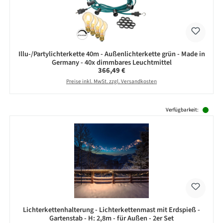
Illu-/Partylichterkette 40m - Außenlichterkette grün - Made in
Germany - 40x dimmbares Leuchtmittel
Regulärer Preis:
366,49 €
Preise inkl. MwSt. zzgl. Versandkosten
Produktgalerie überspringen
Verfügbarkeit:
Lichterkettenhalterung - Lichterkettenmast mit Erdspieß -
Gartenstab - H: 2,8m - für Außen - 2er Set