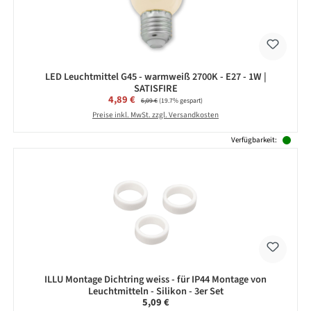
LED Leuchtmittel G45 - warmweiß 2700K - E27 - 1W |
SATISFIRE
Verkaufspreis:
4,89 €
Regulärer Preis:
6,09 €
(19.7% gespart)
Preise inkl. MwSt. zzgl. Versandkosten
Verfügbarkeit:
ILLU Montage Dichtring weiss - für IP44 Montage von
Leuchtmitteln - Silikon - 3er Set
Regulärer Preis:
5,09 €