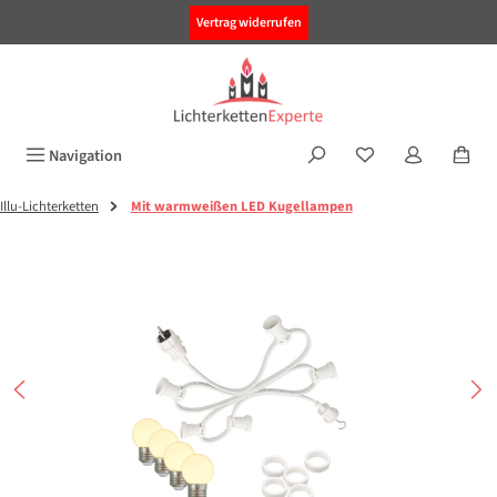
alt springen
Vertrag widerrufen
Navigation
Illu-Lichterketten
Mit warmweißen LED Kugellampen
Bildergalerie überspringen