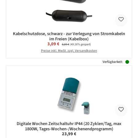
Kabelschutzdose, schwarz - zur Verlegung von Stromkabeln
im Freien (Kabelbox)
Verkaufspreis:
3,09 €
Regulärer Preis:
6,09 €
(49.26% gespart)
Preise inkl. MwSt. zzgl. Versandkosten
Verfügbarkeit:
Digitale Wochen Zeitschaltuhr IP44 (20 Zyklen/Tag, max
1800W, Tages-Wochen-/Wochenendprogramm)
Regulärer Preis:
23,99 €