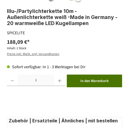
Illu-/Partylichterkette 10m -
Außenlichterkette weiß -Made in Germany -
20 warmweiße LED Kugellampen
SPICELITE
188,09 €*
Inhalt:
1 Stück
Preise inkl. MwSt. zzgl. Versandkosten
Sofort verfügbar: In 1 - 3 Werktagen bei Dir
Produkt Anzahl: Gib den gewünschten Wert ein oder benutze die Schaltflächen um die Anzahl zu erhöhen ode
In den Warenkorb
Zubehör | Ersatzteile | Ähnliches | mit bestellen