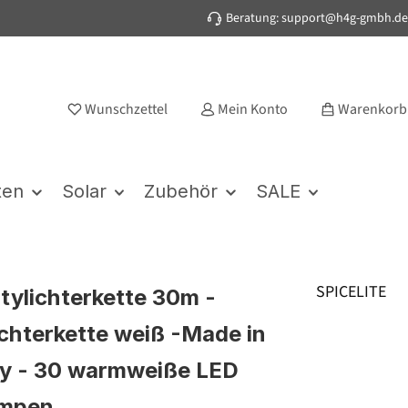
Beratung: support@h4g-gmbh.de
Wunschzettel
Mein Konto
Warenkorb
ten
Solar
Zubehör
SALE
SPICELITE
rtylichterkette 30m -
chterkette weiß -Made in
y - 30 warmweiße LED
ampen