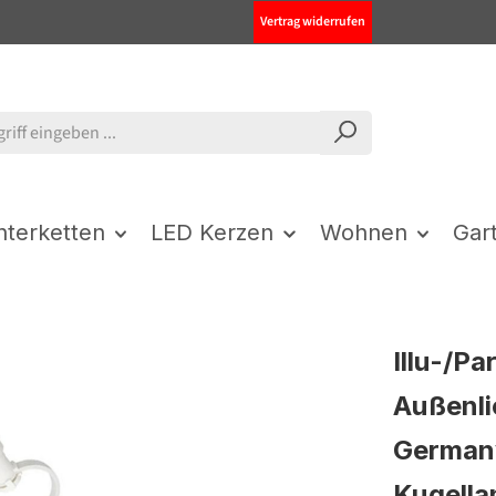
Vertrag widerrufen
chterketten
LED Kerzen
Wohnen
Gar
Illu-/Pa
Außenli
German
Kugell