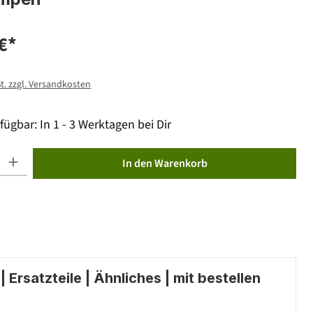
€*
St. zzgl. Versandkosten
fügbar: In 1 - 3 Werktagen bei Dir
ib den gewünschten Wert ein oder benutze die Schaltflächen um die Anzahl zu erhöhen od
In den Warenkorb
 Ersatzteile | Ähnliches | mit bestellen