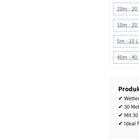
20m - 20
10m - 20
5m - 10 
40m - 40
Produk
✔ Wetter
✔ 30 Met
✔ Mit 3
✔ Ideal 