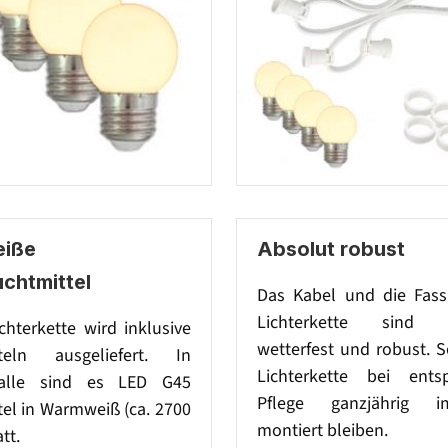
iße
Absolut robust
chtmittel
Das Kabel und die Fas
Lichterkette sind 
ichterkette wird inklusive
wetterfest und robust. 
tteln ausgeliefert. In
Lichterkette bei ents
alle sind es LED G45
Pflege ganzjährig 
el in Warmweiß (ca. 2700
montiert bleiben.
tt.