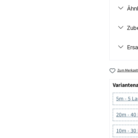
Ähnl
Zub
Ersa
Zum Merkzett
Varianten
5m - 5 L
20m - 40
10m - 30