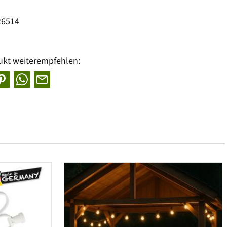
26514
ukt weiterempfehlen: