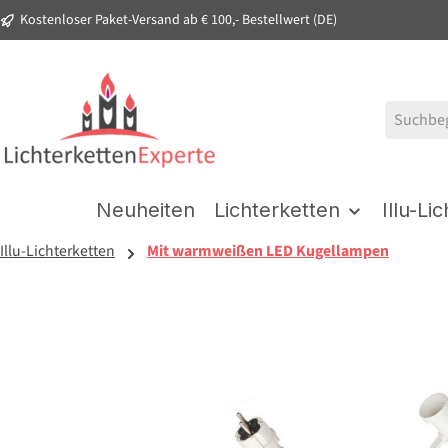
Kostenloser Paket-Versand ab € 100,- Bestellwert (DE)
springen
Zur Hauptnavigation springen
Neuheiten
Lichterketten
Illu-Li
Illu-Lichterketten
Mit warmweißen LED Kugellampen
Bildergalerie überspringen