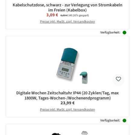
Kabelschutzdose, schwarz - zur Verlegung von Stromkabeln
im Freien (Kabelbox)
Verkaufspreis:
3,09 €
Regulärer Preis:
6,09 €
(49.26% gespart)
Preise inkl. MwSt. zzgl. Versandkosten
Verfügbarkeit:
Digitale Wochen Zeitschaltuhr IP44 (20 Zyklen/Tag, max
1800W, Tages-Wochen-/Wochenendprogramm)
Regulärer Preis:
23,99 €
Preise inkl. MwSt. zzgl. Versandkosten
Verfügbarkeit: