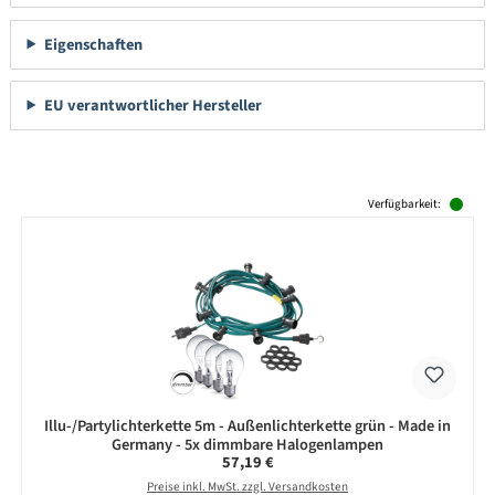
Eigenschaften
EU verantwortlicher Hersteller
Produktgalerie überspringen
Verfügbarkeit:
Illu-/Partylichterkette 5m - Außenlichterkette grün - Made in
Germany - 5x dimmbare Halogenlampen
Regulärer Preis:
57,19 €
Preise inkl. MwSt. zzgl. Versandkosten