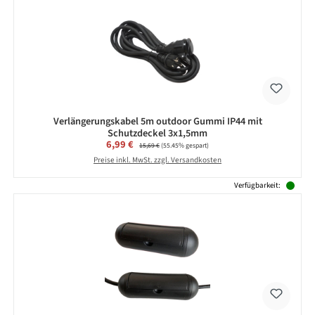
Verlängerungskabel 5m outdoor Gummi IP44 mit
Schutzdeckel 3x1,5mm
Verkaufspreis:
6,99 €
Regulärer Preis:
15,69 €
(55.45% gespart)
Preise inkl. MwSt. zzgl. Versandkosten
Verfügbarkeit: