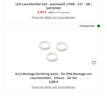
LED Leuchtmittel G45 - warmweiß 2700K - E27 - 1W |
SATISFIRE
Verkaufspreis:
4,89 €
Regulärer Preis:
6,09 €
(19.7% gespart)
Preise inkl. MwSt. zzgl. Versandkosten
Verfügbarkeit:
ILLU Montage Dichtring weiss - für IP44 Montage von
Leuchtmitteln - Silikon - 3er Set
Regulärer Preis:
5,09 €
Preise inkl. MwSt. zzgl. Versandkosten