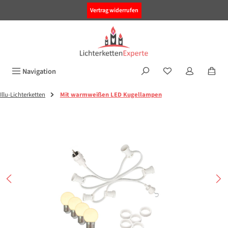
alt springen
Vertrag widerrufen
Navigation
Illu-Lichterketten
Mit warmweißen LED Kugellampen
Bildergalerie überspringen