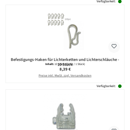
Verfügbarkeit:
Befestigungs-Haken für Lichterketten und Lichterschläuche -
10 Stück
Inhalt:
10 Stück
(0,84 € / 1 Stück)
Regulärer Preis:
8,39 €
Preise inkl. MwSt. zzgl. Versandkosten
Verfügbarkeit: