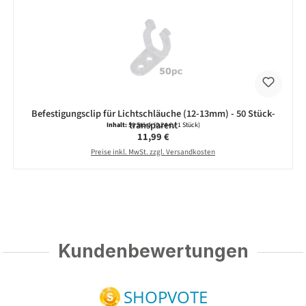
Befestigungsclip für Lichtschläuche (12-13mm) - 50 Stück-
transparent
Inhalt:
50 Stück
(0,24 € / 1 Stück)
Regulärer Preis:
11,99 €
Preise inkl. MwSt. zzgl. Versandkosten
Kundenbewertungen