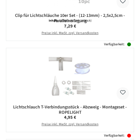
Clip für Lichtschläuche 10er Set - (12-13mm) - 2,5x2,5cm -
Parallelverlegung
Inhalt:
10 Stück
(0,73 € / 1 Stück)
Regulärer Preis:
7,29 €
Preise inkl. MwSt. zzgl. Versandkosten
Verfügbarkeit:
Lichtschlauch T-Verbindungsstück - Abzweig - Montageset -
ROPELIGHT
Regulärer Preis:
4,95 €
Preise inkl. MwSt. zzgl. Versandkosten
Verfügbarkeit: