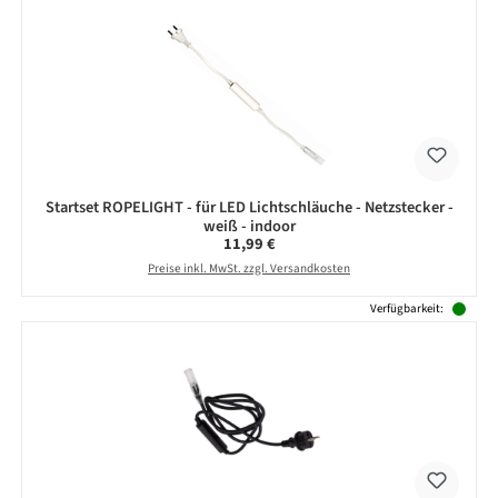
Startset ROPELIGHT - für LED Lichtschläuche - Netzstecker -
weiß - indoor
Regulärer Preis:
11,99 €
Preise inkl. MwSt. zzgl. Versandkosten
Verfügbarkeit: