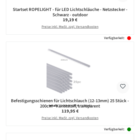
Startset ROPELIGHT - für LED Lichtschläuche - Netzstecker -
Schwarz - outdoor
Regulärer Preis:
19,19 €
Preise inkl. MwSt. zzgl. Versandkosten
Verfügbarkeit:
Befestigungsschienen für Lichtschlauch (12-13mm) 25 Stück -
200cm - Kunststoff, transparent
Inhalt:
25 Stück
(4,80 € / 1 Stück)
Regulärer Preis:
119,95 €
Preise inkl. MwSt. zzgl. Versandkosten
Verfügbarkeit: