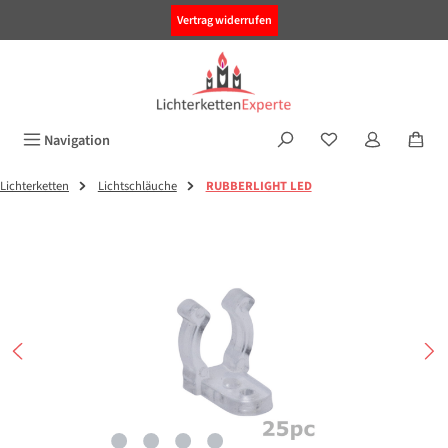
alt springen
Vertrag widerrufen
Navigation
Lichterketten
Lichtschläuche
RUBBERLIGHT LED
Bildergalerie überspringen