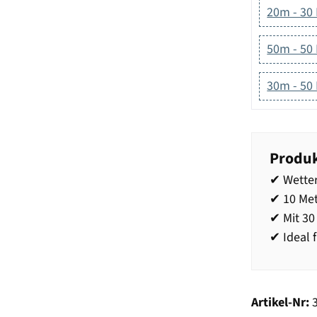
20m - 30
50m - 50
30m - 50
Produk
✔ Wetter
✔ 10 Met
✔ Mit 3
✔ Ideal 
Artikel-Nr: