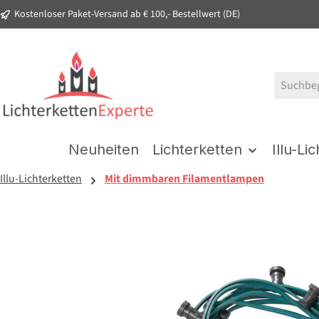
Kostenloser Paket-Versand ab € 100,- Bestellwert (DE)
springen
Zur Hauptnavigation springen
Neuheiten
Lichterketten
Illu-Li
Illu-Lichterketten
Mit dimmbaren Filamentlampen
Bildergalerie überspringen