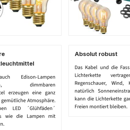
re
Absolut robust
leuchtmittel
Das Kabel und die Fas
Lichterkette vertra
uch Edison-Lampen
Regenschauer, Wind, 
nten, dimmbaren
natürlich Sonneneinstr
tel erzeugen eine ganz
kann die Lichterkette ga
 gemütliche Atmosphäre.
Freien montiert bleiben.
nen LED ´Glühfäden´
s wie die Lampen mit
n.