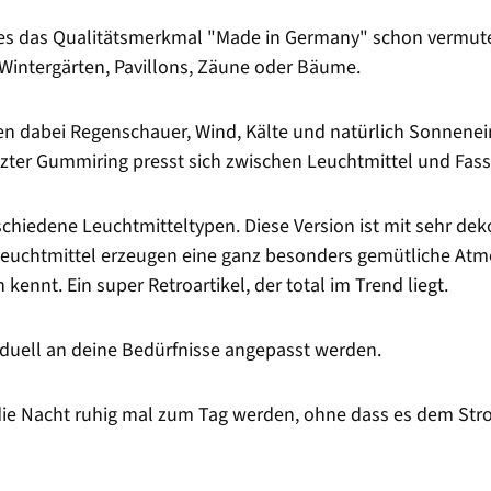
e es das Qualitätsmerkmal "Made in Germany" schon vermuten
 Wintergärten, Pavillons, Zäune oder Bäume.
en dabei Regenschauer, Wind, Kälte und natürlich Sonnenein
etzter Gummiring presst sich zwischen Leuchtmittel und Fas
rschiedene Leuchtmitteltypen. Diese Version ist mit sehr 
euchtmittel erzeugen eine ganz besonders gemütliche Atm
ennt. Ein super Retroartikel, der total im Trend liegt.
iduell an deine Bedürfnisse angepasst werden.
die Nacht ruhig mal zum Tag werden, ohne dass es dem Str