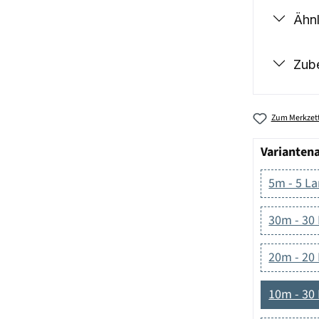
Ähnl
Zub
Zum Merkzett
Varianten
5m - 5 L
30m - 30
20m - 20
10m - 30