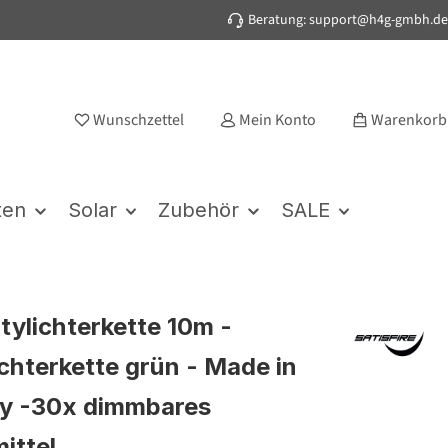
Beratung: support@h4g-gmbh.de
Wunschzettel
Mein Konto
Warenkorb
ten
Solar
Zubehör
SALE
rtylichterkette 10m -
chterkette grün - Made in
y -30x dimmbares
ittel