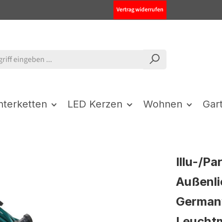
Vertrag widerrufen
chterketten
LED Kerzen
Wohnen
Gar
Illu-/Pa
Außenli
German
Leuchtm