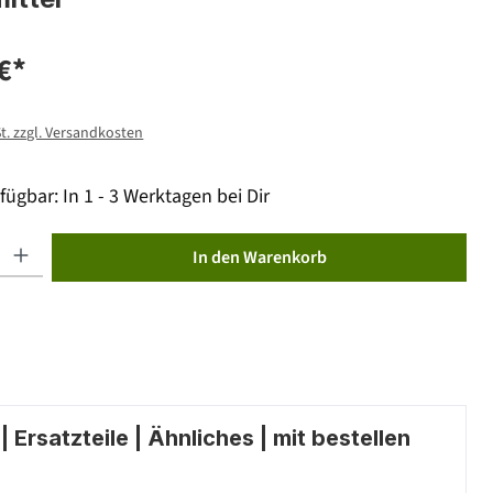
€*
St. zzgl. Versandkosten
fügbar: In 1 - 3 Werktagen bei Dir
ib den gewünschten Wert ein oder benutze die Schaltflächen um die Anzahl zu erhöhen od
In den Warenkorb
 Ersatzteile | Ähnliches | mit bestellen