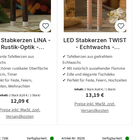
 Stabkerzen LINA -
LED Stabkerzen TWIST
Rustik-Optik -
- Echtwachs -
Echtwachs - 3D
flackernde 3D Flamme
nte Tafelkerzen aus
✔ Tafelkerzen aus gedrehtem
amme - H: 14cm -
- H: 25cm - Timer -
chs
Echtwachs
r - braun - 2er Set
hellrosa - 2er Set
chöner rustikaler Oberfläche
✔ Mit natürlich aussehender Flamme
4cm, Timer
✔ Edle und elegante Tischdeko
kt für Feste, Feiern,
✔ Perfekt für Feste, Feiern, Hochzeiten
iten, Weihnachten
Inhalt:
2 Stück
(6,60 € / 1 Stück)
Regulärer Preis:
13,19 €
Inhalt:
2 Stück
(6,05 € / 1 Stück)
Regulärer Preis:
12,09 €
Preise inkl. MwSt. zzgl.
Preise inkl. MwSt. zzgl.
Versandkosten
Versandkosten
: 7166
Verfügbarkeit:
Artikel-Nr: 30235
Verfügbarkeit: