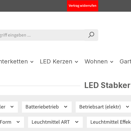
Vertrag widerrufen
chterketten
LED Kerzen
Wohnen
Gar
LED Stabke
ler
Batteriebetrieb
Betriebsart (elektr)
 Form
Leuchtmittel ART
Leuchtmittel Effe