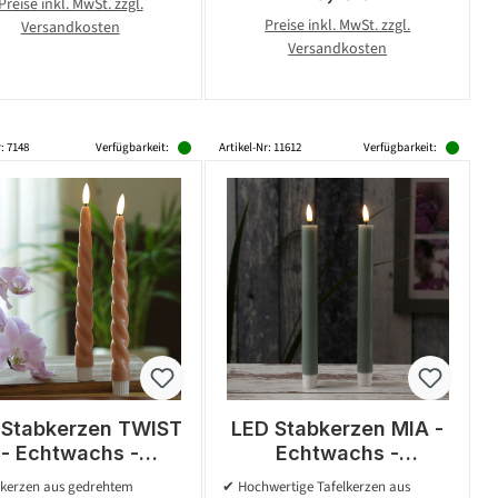
Preise inkl. MwSt. zzgl.
Preise inkl. MwSt. zzgl.
Versandkosten
Versandkosten
: 7148
Verfügbarkeit:
Artikel-Nr: 11612
Verfügbarkeit:
 Stabkerzen TWIST
LED Stabkerzen MIA -
- Echtwachs -
Echtwachs -
ckernde 3D Flamme
realistische 3D
lkerzen aus gedrehtem
✔ Hochwertige Tafelkerzen aus