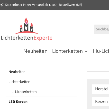
Kostenloser Paket-Versand ab € 100,- Bestellwert (DE)
springen
Zur Hauptnavigation springen
Neuheiten
Lichterketten
Illu-Li
Neuheiten
Lichterketten
Herstel
Illu-Lichterketten
Kerzen
LED Kerzen