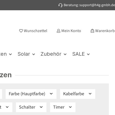
Beratung: support@h4g-gmbh.de
Wunschzettel
Mein Konto
Warenkorb
ten
Solar
Zubehör
SALE
rzen
Farbe (Hauptfarbe)
Kabelfarbe
kt
Schalter
Timer