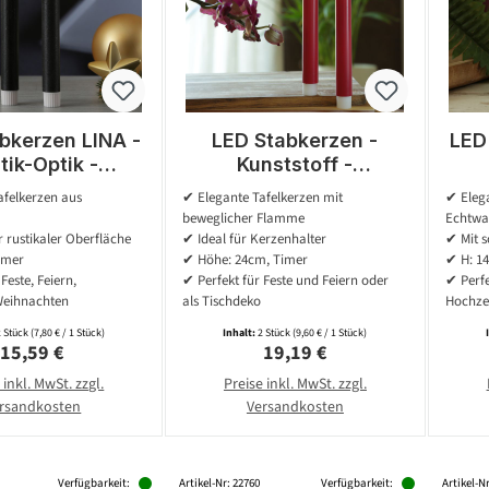
bkerzen LINA -
LED Stabkerzen -
LED
tik-Optik -
Kunststoff -
wachs - 3D
bewegliche Flamme -
afelkerzen aus
✔ Elegante Tafelkerzen mit
✔ Elega
e - H: 24cm -
Timer - H: 24cm - rot -
Fl
beweglicher Flamme
Echtwa
 grau - 2er Set
2er Set
Time
 rustikaler Oberfläche
✔ Ideal für Kerzenhalter
✔ Mit s
imer
✔ Höhe: 24cm, Timer
✔ H: 1
Feste, Feiern,
✔ Perfekt für Feste und Feiern oder
✔ Perfe
Weihnachten
als Tischdeko
Hochze
2 Stück
(7,80 € / 1 Stück)
Inhalt:
2 Stück
(9,60 € / 1 Stück)
Regulärer Preis:
Regulärer Preis:
15,59 €
19,19 €
 inkl. MwSt. zzgl.
Preise inkl. MwSt. zzgl.
rsandkosten
Versandkosten
Verfügbarkeit:
Artikel-Nr: 22760
Verfügbarkeit:
Artikel-Nr