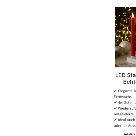
LED Sta
Echt
Lades
✔ Elegante T
Fernb
Echtwachs
25cm -
✔ 4er Set mi
✔ Wiederaufl
mitgeieferte 
✔ Ideal auch 
oder für Adv
Inhalt:
4