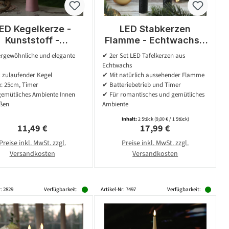
ED Kegelkerze -
LED Stabkerzen
Kunststoff -
Flamme - Echtwachs -
realistische 3D
flackernde warmweiße
rgewöhnliche und elegante
✔ 2er Set LED Tafelkerzen aus
amme - H: 25cm -
LED - H: 25cm - Timer -
Echtwachs
mer - für Außen -
schwarz - 2er Set
 zulaufender Kegel
✔ Mit natürlich aussehender Flamme
rosa
: 25cm, Timer
✔ Batteriebetrieb und Timer
gemütliches Ambiente Innen
✔ Für romantisches und gemütliches
ßen
Ambiente
Inhalt:
2 Stück
(9,00 € / 1 Stück)
Regulärer Preis:
Regulärer Preis:
11,49 €
17,99 €
Preise inkl. MwSt. zzgl.
Preise inkl. MwSt. zzgl.
Versandkosten
Versandkosten
: 2829
Verfügbarkeit:
Artikel-Nr: 7497
Verfügbarkeit: