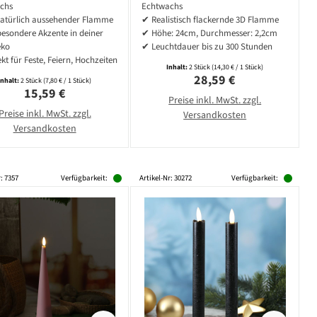
H: 25cm - Timer -
Flamme - H: 24cm -
chs
Echtwachs
ltrosa - 2er Set
salbeigrün - 2 Stk
natürlich aussehender Flamme
✔ Realistisch flackernde 3D Flamme
esondere Akzente in deiner
✔ Höhe: 24cm, Durchmesser: 2,2cm
eko
✔ Leuchtdauer bis zu 300 Stunden
kt für Feste, Feiern, Hochzeiten
Inhalt:
2 Stück
(14,30 € / 1 Stück)
Regulärer Preis:
28,59 €
Inhalt:
2 Stück
(7,80 € / 1 Stück)
Regulärer Preis:
15,59 €
Preise inkl. MwSt. zzgl.
Preise inkl. MwSt. zzgl.
Versandkosten
Versandkosten
: 7357
Verfügbarkeit:
Artikel-Nr: 30272
Verfügbarkeit: