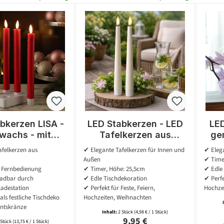
bkerzen LISA -
LED Stabkerzen - LED
LED
wachs - mit
Tafelkerzen aus
ger
tation - inkl.
Kunststoff - H: 25,5cm
fla
afelkerzen aus
✔ Elegante Tafelkerzen für Innen und
✔ Elega
edienung - H:
- Timer - für
Tim
Außen
✔ Time
 rot - 4er Set
Innen/Außen - weiß
t Fernbedienung
✔ Timer, Höhe: 25,5cm
✔ Edle
adbar durch
✔ Edle Tischdekoration
✔ Perfe
Ladestation
✔ Perfekt für Feste, Feiern,
Hochze
als festliche Tischdeko
Hochzeiten, Weihnachten
entskränze
Inhalt:
2 Stück
(4,98 € / 1 Stück)
Regulärer Preis:
9,95 €
 Stück
(13,75 € / 1 Stück)