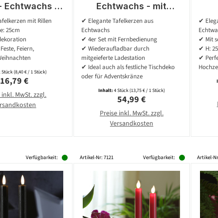
 - Echtwachs -
Echtwachs - mit
nd - H: 25cm -
Ladestation - inkl.
Ech
felkerzen mit Rillen
✔ Elegante Tafelkerzen aus
✔ Elega
creme - 2er Set
Fernbedienung - H:
- 
e: 25cm
Echtwachs
Echtwa
25cm - creme - 4er Set
dekoration
✔ 4er Set mit Fernbedienung
✔ Mit s
Feste, Feiern,
✔ Wiederaufladbar durch
✔ H: 2
Weihnachten
mitgeieferte Ladestation
✔ Perfe
✔ Ideal auch als festliche Tischdeko
Hochze
2 Stück
(8,40 € / 1 Stück)
oder für Adventskränze
Regulärer Preis:
16,79 €
Inhalt:
4 Stück
(13,75 € / 1 Stück)
 inkl. MwSt. zzgl.
Regulärer Preis:
54,99 €
rsandkosten
Preise inkl. MwSt. zzgl.
Versandkosten
Verfügbarkeit:
Artikel-Nr: 7121
Verfügbarkeit:
Artikel-N