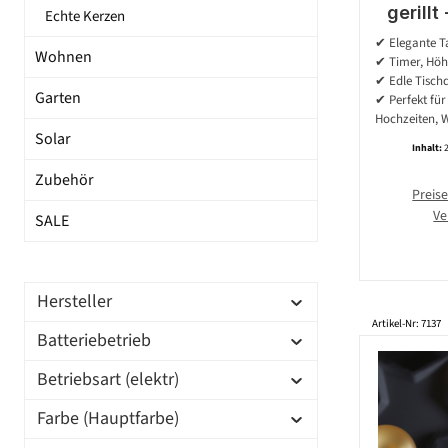
gerillt
Echte Kerzen
flacker
✔ Elegante Ta
Wohnen
Timer - 
✔ Timer, Höh
✔ Edle Tisch
Garten
✔ Perfekt für 
Hochzeiten, 
Solar
Inhalt:
Zubehör
Preise
Ve
SALE
Hersteller
Artikel-Nr: 7137
Batteriebetrieb
Betriebsart (elektr)
Farbe (Hauptfarbe)