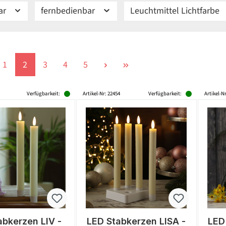
ar
fernbedienbar
Leuchtmittel Lichtfarbe
Seite
Seite
Seite
Seite
Seite
1
2
3
4
5
Verfügbarkeit:
Artikel-Nr: 22454
Verfügbarkeit:
Artikel-Nr
abkerzen LIV -
LED Stabkerzen LISA -
LED