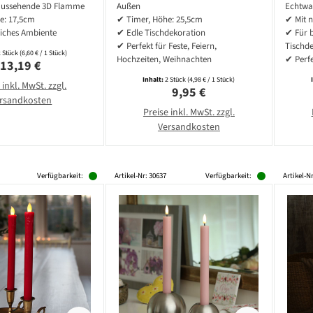
5cm - Timer -
- Timer - für
- 
aussehende 3D Flamme
Außen
Echtwa
ot - 2er Set
Innen/Außen - creme
a
e: 17,5cm
✔ Timer, Höhe: 25,5cm
✔ Mit 
iches Ambiente
✔ Edle Tischdekoration
✔ Für b
✔ Perfekt für Feste, Feiern,
Tischd
2 Stück
(6,60 € / 1 Stück)
Hochzeiten, Weihnachten
✔ Perfe
Regulärer Preis:
13,19 €
Inhalt:
2 Stück
(4,98 € / 1 Stück)
 inkl. MwSt. zzgl.
Regulärer Preis:
9,95 €
rsandkosten
Preise inkl. MwSt. zzgl.
Versandkosten
Verfügbarkeit:
Artikel-Nr: 30637
Verfügbarkeit:
Artikel-Nr