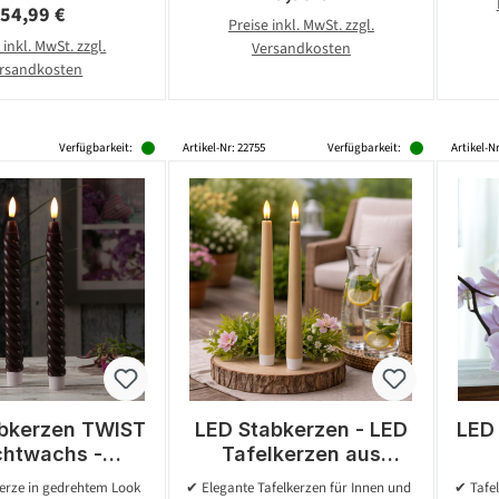
Regulärer Preis:
54,99 €
Preise inkl. MwSt. zzgl.
 inkl. MwSt. zzgl.
Versandkosten
rsandkosten
Verfügbarkeit:
Artikel-Nr: 22755
Verfügbarkeit:
Artikel-Nr
bkerzen TWIST
LED Stabkerzen - LED
LED
chtwachs -
Tafelkerzen aus
nde 3D Flamme
Kunststoff - H: 25,5cm
fla
erze in gedrehtem Look
✔ Elegante Tafelkerzen für Innen und
✔ Tafe