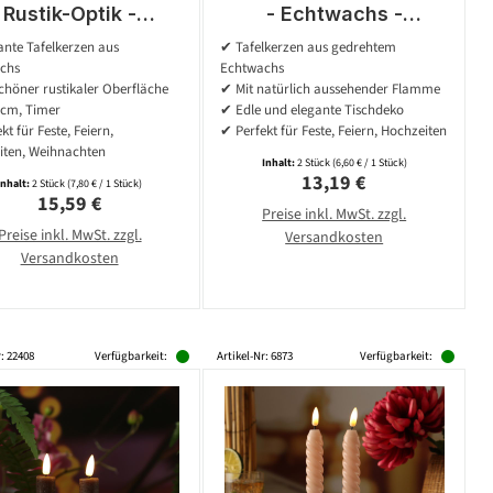
Rustik-Optik -
- Echtwachs -
twachs - flackernd
flackernde 3D Flamme
nte Tafelkerzen aus
✔ Tafelkerzen aus gedrehtem
H: 25cm - Timer -
- H: 25cm - Timer -
chs
Echtwachs
weiß - 2er Set
flieder - 2er Set
chöner rustikaler Oberfläche
✔ Mit natürlich aussehender Flamme
5cm, Timer
✔ Edle und elegante Tischdeko
kt für Feste, Feiern,
✔ Perfekt für Feste, Feiern, Hochzeiten
iten, Weihnachten
Inhalt:
2 Stück
(6,60 € / 1 Stück)
Regulärer Preis:
13,19 €
Inhalt:
2 Stück
(7,80 € / 1 Stück)
Regulärer Preis:
15,59 €
Preise inkl. MwSt. zzgl.
Preise inkl. MwSt. zzgl.
Versandkosten
Versandkosten
r: 22408
Verfügbarkeit:
Artikel-Nr: 6873
Verfügbarkeit: