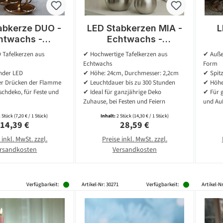
abkerze DUO -
LED Stabkerzen MIA -
L
htwachs -
Echtwachs -
nde warmweiße
realistische 3D
 Tafelkerzen aus
✔ Hochwertige Tafelkerzen aus
✔ Auße
: 25cm - rot -
Flamme - H:24cm -
Fl
Echtwachs
Form
2er Set
Batteriebetrieb - rosa -
Ti
rnder LED
✔ Höhe: 24cm, Durchmesser: 2,2cm
✔ Spitz
2 Stk
r Drücken der Flamme
✔ Leuchtdauer bis zu 300 Stunden
✔ Höhe
ischdeko, für Feste und
✔ Ideal für ganzjährige Deko
✔ Für 
Zuhause, bei Festen und Feiern
und Au
2 Stück
(7,20 € / 1 Stück)
Inhalt:
2 Stück
(14,30 € / 1 Stück)
Regulärer Preis:
Regulärer Preis:
14,39 €
28,59 €
 inkl. MwSt. zzgl.
Preise inkl. MwSt. zzgl.
rsandkosten
Versandkosten
Verfügbarkeit:
Artikel-Nr: 30271
Verfügbarkeit:
Artikel-Nr