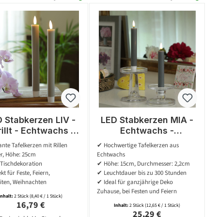
 Stabkerzen LIV -
LED Stabkerzen MIA -
illt - Echtwachs -
Echtwachs -
ckernd - H: 25cm -
realistische 3D
nte Tafelkerzen mit Rillen
✔ Hochwertige Tafelkerzen aus
er - grau - 2er Set
Flamme - H: 15cm -
r, Höhe: 25cm
Echtwachs
Batteriebetrieb - grau -
 Tischdekoration
✔ Höhe: 15cm, Durchmesser: 2,2cm
2 St
kt für Feste, Feiern,
✔ Leuchtdauer bis zu 300 Stunden
iten, Weihnachten
✔ Ideal für ganzjährige Deko
Zuhause, bei Festen und Feiern
Inhalt:
2 Stück
(8,40 € / 1 Stück)
Regulärer Preis:
16,79 €
Inhalt:
2 Stück
(12,65 € / 1 Stück)
Regulärer Preis:
25,29 €