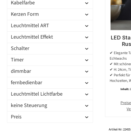
Kabelfarbe
Kerzen Form
Leuchtmittel ART
Leuchtmittel Effekt
LED Sta
Rus
Schalter
Echt
✔ Elegante T
Flamm
Echtwachs
Timer
Timer -
✔ Mit schöner
✔ H: 24cm, T
dimmbar
✔ Perfekt für 
Hochzeiten, 
fernbedienbar
Inhalt:
Leuchtmittel Lichtfarbe
Preise
keine Steuerung
Ve
Preis
Artikel-Nr: 22455