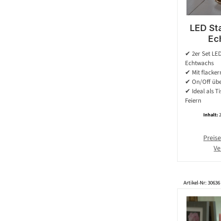
LED St
Ec
flacker
✔ 2er Set LED
LED - H
Echtwachs
✔ Mit flacke
✔ On/Off übe
✔ Ideal als T
Feiern
Inhalt:
Preise
Ve
Artikel-Nr: 30636