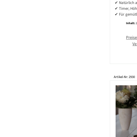
- H: 2
✔ Natürlich 
weinr
✔ Timer, Höh
✔ Für gemütl
Inhalt:
Preise
Ve
Artikel-Nr: 2930