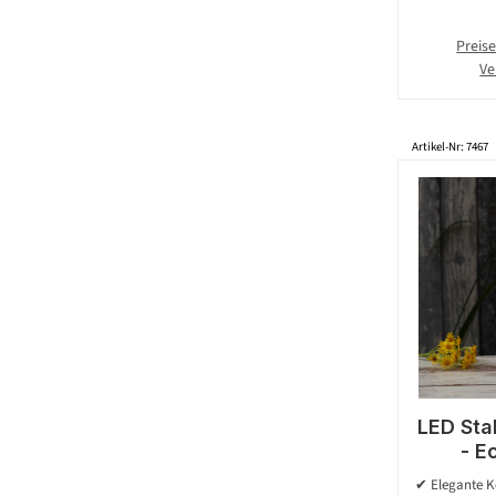
Preise
Ve
Artikel-Nr: 7467
LED Sta
- E
flacker
✔ Elegante K