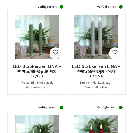
Verfügbarkeit:
Verfügbarkeit:
LED Stabkerzen LINA -
LED Stabkerzen LINA -
Rustik-Optik -
Rustik-Optik -
Inhalt:
2 Stück
(6,48 € / 1 Stück)
Inhalt:
2 Stück
(6,48 € / 1 Stück)
Regulärer Preis:
Regulärer Preis:
12,95 €
12,95 €
Echtwachs - 3D
Echtwachs - 3D
Flamme - H: 24cm -
Flamme - H: 24cm -
Preise inkl. MwSt. zzgl.
Preise inkl. MwSt. zzgl.
Timer - grün - 2er Set
Timer - weiß - 2er Set
Versandkosten
Versandkosten
Verfügbarkeit:
Verfügbarkeit: