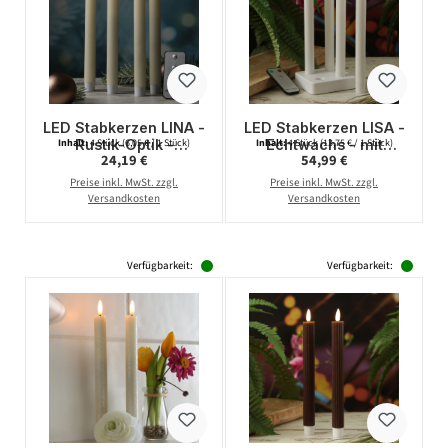
LED Stabkerzen LINA -
LED Stabkerzen LISA -
Rustik-Optik -
Echtwachs - mit
Inhalt:
4 Stück
(6,05 € / 1 Stück)
Inhalt:
4 Stück
(13,75 € / 1 Stück)
Regulärer Preis:
Regulärer Preis:
24,19 €
54,99 €
Echtwachs - H: 24cm -
Ladestation - inkl.
Fernbedienung -
Fernbedienung - H:
Preise inkl. MwSt. zzgl.
Preise inkl. MwSt. zzgl.
creme - 4er Set
25cm - weiß - 4er Set
Versandkosten
Versandkosten
Verfügbarkeit:
Verfügbarkeit: