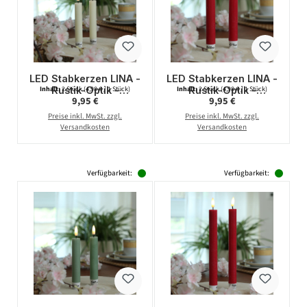
LED Stabkerzen LINA -
LED Stabkerzen LINA -
Rustik-Optik -
Rustik-Optik -
Inhalt:
2 Stück
(4,98 € / 1 Stück)
Inhalt:
2 Stück
(4,98 € / 1 Stück)
Regulärer Preis:
Regulärer Preis:
9,95 €
9,95 €
Echtwachs - 3D
Echtwachs - 3D
Flamme - H: 16cm -
Flamme - H: 16cm -
Preise inkl. MwSt. zzgl.
Preise inkl. MwSt. zzgl.
Timer - creme - 2er
Timer - rot - 2er Set
Versandkosten
Versandkosten
Set
Verfügbarkeit:
Verfügbarkeit: