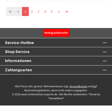
Seite
Seite
Seite
Seite
Seite
1
2
3
4
5
Vertrag widerrufen
Service-Hotline
Shop Service
Informationen
Zahlungsarten
Alle Preise inkl. gesetzl. Mehrwertsteuer zzgl.
Versandkosten
und ggf.
Nachnahmegebühren, wenn nicht anders angegeben.
© 2026 www.lichterketten-experte.de - Alle Rechte vorbehalten. Theme by
ThemeWare®