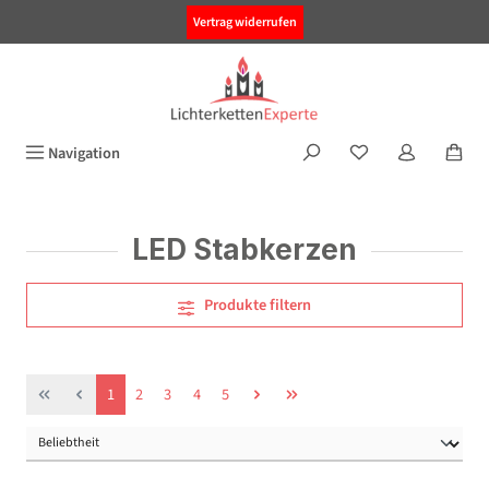
alt springen
Vertrag widerrufen
Navigation
LED Stabkerzen
Produkte filtern
Seite
Seite
Seite
Seite
Seite
1
2
3
4
5