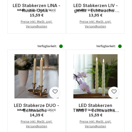
LED Stabkerzen LINA -
LED Stabkerzen LIV -
Rustik-Optik -
gerillt - Echtwachs -
Inhalt:
2 Stück
(7,80 € / 1 Stück)
Inhalt:
2 Stück
(6,98 € / 1 Stück)
Regulärer Preis:
Regulärer Preis:
15,59 €
13,95 €
Echtwachs - flackernd
flackernd - H: 25cm -
- H: 25cm - Timer -
Timer - braun - 2er
Preise inkl. MwSt. zzgl.
Preise inkl. MwSt. zzgl.
creme - 2er Set
Set
Versandkosten
Versandkosten
Verfügbarkeit:
Verfügbarkeit:
LED Stabkerze DUO -
LED Stabkerzen
Echtwachs -
TWIST - Echtwachs -
Inhalt:
2 Stück
(7,20 € / 1 Stück)
Inhalt:
2 Stück
(7,80 € / 1 Stück)
Regulärer Preis:
Regulärer Preis:
14,39 €
15,59 €
flackernde
flackernde 3D Flamme
warmweiße LED - H:
- H: 25cm - Timer -
Preise inkl. MwSt. zzgl.
Preise inkl. MwSt. zzgl.
25cm - creme - 2er
creme - 2er Set
Versandkosten
Versandkosten
Set