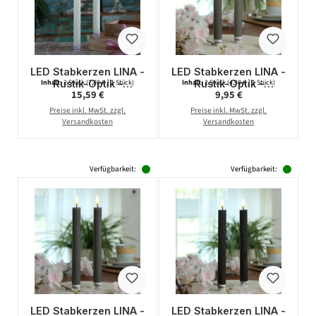
LED Stabkerzen LINA -
LED Stabkerzen LINA -
Rustik-Optik -
Rustik-Optik -
Inhalt:
2 Stück
(7,80 € / 1 Stück)
Inhalt:
2 Stück
(4,98 € / 1 Stück)
Regulärer Preis:
Regulärer Preis:
15,59 €
9,95 €
Echtwachs - 3D
Echtwachs - 3D
Flamme - H: 24cm -
Flamme - H: 16cm -
Preise inkl. MwSt. zzgl.
Preise inkl. MwSt. zzgl.
Timer - creme - 2er
Timer - grau - 2er Set
Versandkosten
Versandkosten
Set
Verfügbarkeit:
Verfügbarkeit:
LED Stabkerzen LINA -
LED Stabkerzen LINA -