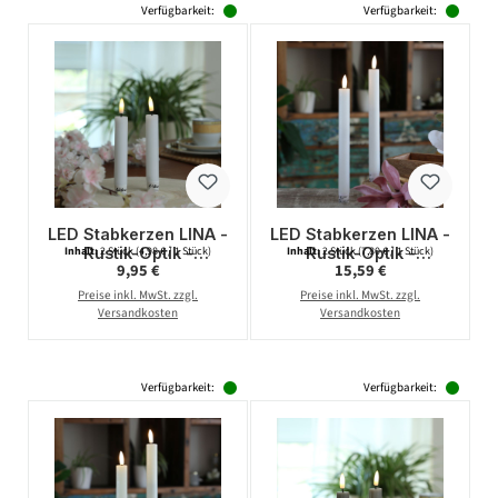
Verfügbarkeit:
Verfügbarkeit:
LED Stabkerzen LINA -
LED Stabkerzen LINA -
Rustik-Optik -
Rustik-Optik -
Inhalt:
2 Stück
(4,98 € / 1 Stück)
Inhalt:
2 Stück
(7,80 € / 1 Stück)
Regulärer Preis:
Regulärer Preis:
9,95 €
15,59 €
Echtwachs - 3D
Echtwachs - 3D
Flamme - H: 16cm -
Flamme - H: 24cm -
Preise inkl. MwSt. zzgl.
Preise inkl. MwSt. zzgl.
Timer - weiß - 2er Set
Timer - weiß - 2er Set
Versandkosten
Versandkosten
Verfügbarkeit:
Verfügbarkeit: