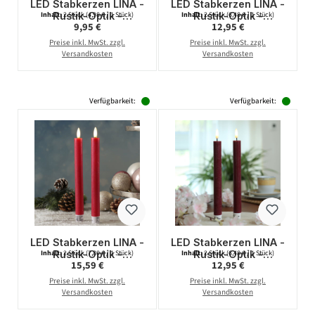
LED Stabkerzen LINA -
LED Stabkerzen LINA -
Rustik-Optik -
Rustik-Optik -
Inhalt:
2 Stück
(4,98 € / 1 Stück)
Inhalt:
2 Stück
(6,48 € / 1 Stück)
Regulärer Preis:
Regulärer Preis:
9,95 €
12,95 €
Echtwachs - 3D
Echtwachs - 3D
Flamme - H: 16cm -
Flamme - H: 24cm -
Preise inkl. MwSt. zzgl.
Preise inkl. MwSt. zzgl.
Timer - grün - 2er Set
Timer - rot - 2er Set
Versandkosten
Versandkosten
Verfügbarkeit:
Verfügbarkeit:
LED Stabkerzen LINA -
LED Stabkerzen LINA -
Rustik-Optik -
Rustik-Optik -
Inhalt:
2 Stück
(7,80 € / 1 Stück)
Inhalt:
2 Stück
(6,48 € / 1 Stück)
Regulärer Preis:
Regulärer Preis:
15,59 €
12,95 €
Echtwachs - 3D
Echtwachs - 3D
Flamme - H: 24cm -
Flamme - H: 24cm -
Preise inkl. MwSt. zzgl.
Preise inkl. MwSt. zzgl.
Timer - rot - 2er Set
Timer - bordeauxrot -
Versandkosten
Versandkosten
2er Set