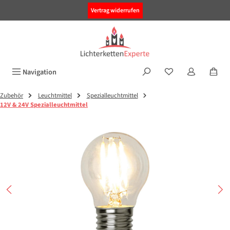
alt springen
Vertrag widerrufen
Navigation
Zubehör
Leuchtmittel
Spezialleuchtmittel
12V & 24V Spezialleuchtmittel
Bildergalerie überspringen