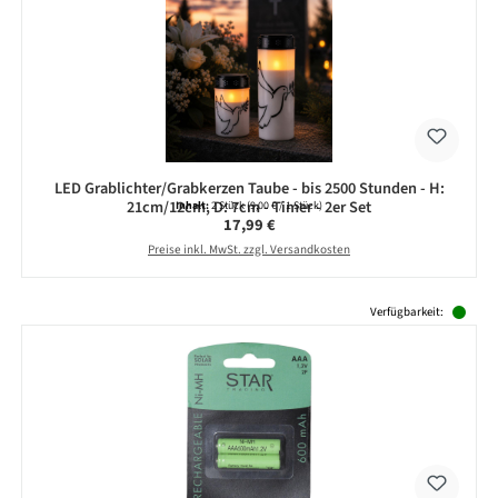
LED Grablichter/Grabkerzen Taube - bis 2500 Stunden - H:
21cm/12cm, D: 7cm - Timer - 2er Set
Inhalt:
2 Stück
(9,00 € / 1 Stück)
Regulärer Preis:
17,99 €
Preise inkl. MwSt. zzgl. Versandkosten
Produktgalerie überspringen
Verfügbarkeit: