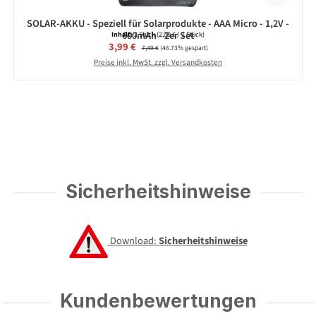
SOLAR-AKKU - Speziell für Solarprodukte - AAA Micro - 1,2V -
600mAh - 2er Set
Inhalt:
2 Stück
(2,00 € / 1 Stück)
Verkaufspreis:
3,99 €
Regulärer Preis:
7,49 €
(46.73% gespart)
Preise inkl. MwSt. zzgl. Versandkosten
Sicherheitshinweise
Download:
Sicherheitshinweise
Kundenbewertungen