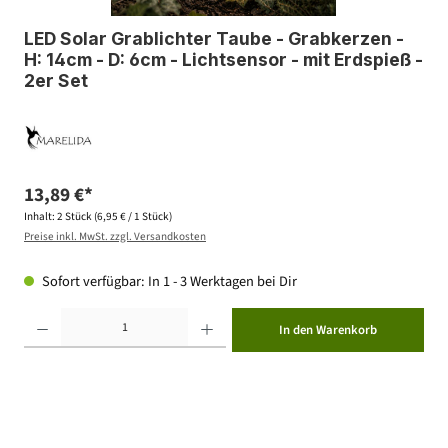
LED Solar Grablichter Taube - Grabkerzen -
H: 14cm - D: 6cm - Lichtsensor - mit Erdspieß -
2er Set
13,89 €*
Inhalt:
2 Stück
(6,95 € / 1 Stück)
Preise inkl. MwSt. zzgl. Versandkosten
Sofort verfügbar: In 1 - 3 Werktagen bei Dir
Produkt Anzahl: Gib den gewünschten Wert ein oder benutze die Schaltflächen um die Anzahl zu erhöhen ode
In den Warenkorb