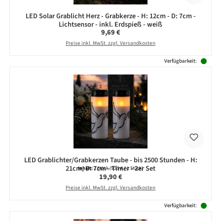
LED Solar Grablicht Herz - Grabkerze - H: 12cm - D: 7cm -
Lichtsensor - inkl. Erdspieß - weiß
Regulärer Preis:
9,69 €
Preise inkl. MwSt. zzgl. Versandkosten
Verfügbarkeit:
LED Grablichter/Grabkerzen Taube - bis 2500 Stunden - H:
21cm, D: 7cm - Timer - 2er Set
Inhalt:
2 Stück
(9,95 € / 1 Stück)
Regulärer Preis:
19,90 €
Preise inkl. MwSt. zzgl. Versandkosten
Verfügbarkeit: