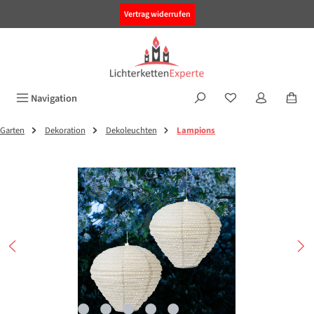
alt springen
Vertrag widerrufen
Navigation
Garten
Dekoration
Dekoleuchten
Lampions
Bildergalerie überspringen