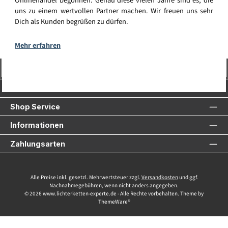
Onlinehandel begonnen. Genau diese vielen Jahre sind es, die
uns zu einem wertvollen Partner machen. Wir freuen uns sehr
Dich als Kunden begrüßen zu dürfen.
Mehr erfahren
Vertrag widerrufen
Service-Hotline
Shop Service
Informationen
Zahlungsarten
Alle Preise inkl. gesetzl. Mehrwertsteuer zzgl.
Versandkosten
und ggf.
Nachnahmegebühren, wenn nicht anders angegeben.
© 2026 www.lichterketten-experte.de - Alle Rechte vorbehalten. Theme by
ThemeWare®