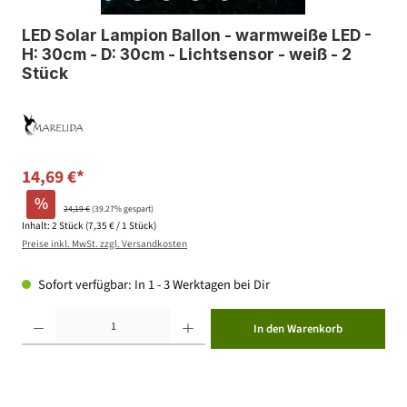
LED Solar Lampion Ballon - warmweiße LED -
H: 30cm - D: 30cm - Lichtsensor - weiß - 2
Stück
14,69 €*
%
24,19 €
(39.27% gespart)
Inhalt:
2 Stück
(7,35 € / 1 Stück)
Preise inkl. MwSt. zzgl. Versandkosten
Sofort verfügbar: In 1 - 3 Werktagen bei Dir
Produkt Anzahl: Gib den gewünschten Wert ein oder benutze die Schaltflächen um die Anzahl zu erhöhen ode
In den Warenkorb