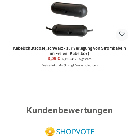
Kabelschutzdose, schwarz - zur Verlegung von Stromkabeln
im Freien (Kabelbox)
Verkaufspreis:
3,09 €
Regulärer Preis:
6,09 €
(49.26% gespart)
Preise inkl. MwSt. zzgl. Versandkosten
Kundenbewertungen