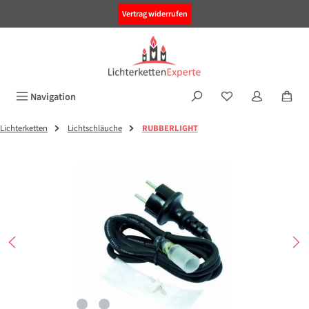
alt springen
Vertrag widerrufen
Navigation
Lichterketten
Lichtschläuche
RUBBERLIGHT
Bildergalerie überspringen