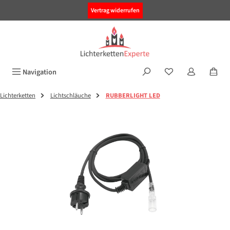
alt springen
Vertrag widerrufen
Navigation
Lichterketten
Lichtschläuche
RUBBERLIGHT LED
Bildergalerie überspringen