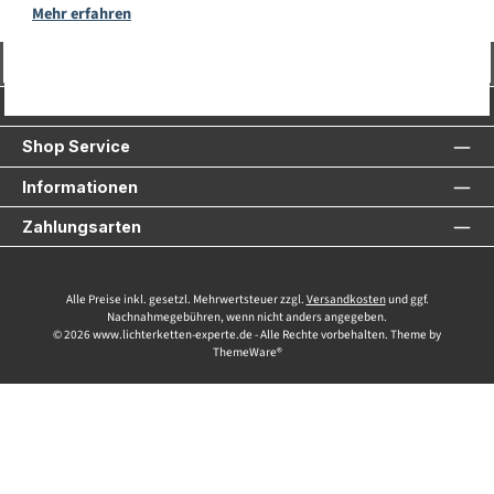
Mehr erfahren
Vertrag widerrufen
Service-Hotline
Shop Service
Informationen
Zahlungsarten
Alle Preise inkl. gesetzl. Mehrwertsteuer zzgl.
Versandkosten
und ggf.
Nachnahmegebühren, wenn nicht anders angegeben.
© 2026 www.lichterketten-experte.de - Alle Rechte vorbehalten. Theme by
ThemeWare®