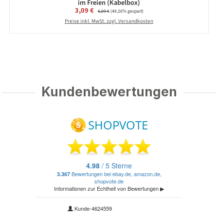
im Freien (Kabelbox)
Verkaufspreis:
3,09 €
Regulärer Preis:
6,09 €
(49.26% gespart)
Preise inkl. MwSt. zzgl. Versandkosten
Kundenbewertungen