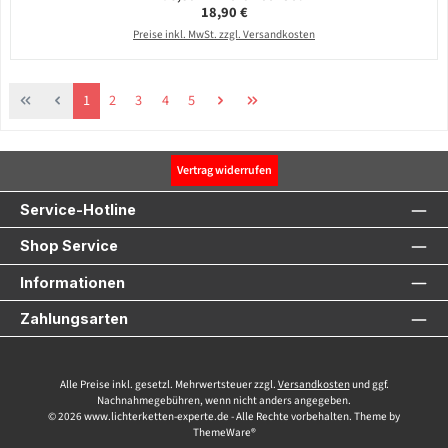
Regulärer Preis:
18,90 €
Preise inkl. MwSt. zzgl. Versandkosten
Seite
Seite
Seite
Seite
Seite
1
2
3
4
5
Vertrag widerrufen
Service-Hotline
Shop Service
Informationen
Zahlungsarten
Alle Preise inkl. gesetzl. Mehrwertsteuer zzgl.
Versandkosten
und ggf.
Nachnahmegebühren, wenn nicht anders angegeben.
© 2026 www.lichterketten-experte.de - Alle Rechte vorbehalten. Theme by
ThemeWare®