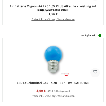
4 x Batterie Mignon AA LR6 1,5V PLUS Alkaline - Leistung auf
Dauer - CAMELION
Inhalt:
4 Stück
(0,39 € / 1 Stück)
Regulärer Preis:
1,56 €
Preise inkl. MwSt. zzgl. Versandkosten
Verfügbarkeit:
LED Leuchtmittel G45 - blau - E27 - 1W | SATISFIRE
Verkaufspreis:
3,99 €
Regulärer Preis:
4,99 €
(20.04% gespart)
Preise inkl. MwSt. zzgl. Versandkosten