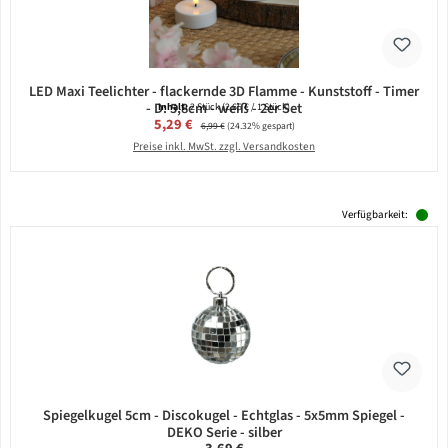
LED Maxi Teelichter - flackernde 3D Flamme - Kunststoff - Timer
- D: 5,8cm - weiß - 2er Set
Inhalt:
2 Stück
(2,65 € / 1 Stück)
Verkaufspreis:
5,29 €
Regulärer Preis:
6,99 €
(24.32% gespart)
Preise inkl. MwSt. zzgl. Versandkosten
Verfügbarkeit:
Spiegelkugel 5cm - Discokugel - Echtglas - 5x5mm Spiegel -
DEKO Serie - silber
Regulärer Preis: