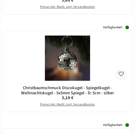
3,69 €
Preise inkl. MwSt. zzgl. Versandkosten
Verfügbarkeit:
Christbaumschmuck Discokugel - Spiegelkugel -
Weihnachtskugel - 5x5mm Spiegel - D: 5cm - silber
Regulärer Preis:
3,19 €
Preise inkl. MwSt. zzgl. Versandkosten
Verfügbarkeit: