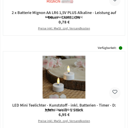
2 x Batterie Mignon AA LR6 1,5V PLUS Alkaline - Leistung auf
Dauer - CAMELION
Inhalt:
2 Stück
(0,39 € / 1 Stück)
Regulärer Preis:
0,78 €
Preise inkl. MwSt. zzgl. Versandkosten
Verfügbarkeit:
LED Mini Teelichter - Kunststoff - inkl. Batterien - Timer - D:
3,8cm - weiß - 2 Stück
Inhalt:
2 Stück
(3,48 € / 1 Stück)
Regulärer Preis:
6,95 €
Preise inkl. MwSt. zzgl. Versandkosten