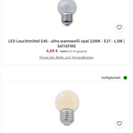
LED Leuchtmittel G45 - ultra warmweiß opal 2200K - E27 - 1,5W |
SATISFIRE
Verkaufspreis:
4,89 €
Regulärer Preis:
6,09 €
(19.7% gespart)
Preise inkl. MwSt. zzgl. Versandkosten
Verfügbarkeit: