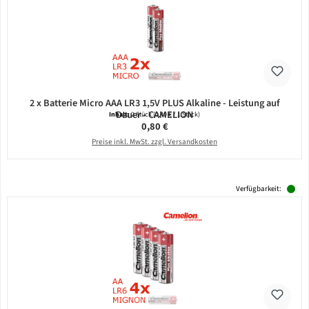
2 x Batterie Micro AAA LR3 1,5V PLUS Alkaline - Leistung auf
Dauer - CAMELION
Inhalt:
2 Stück
(0,40 € / 1 Stück)
Regulärer Preis:
0,80 €
Preise inkl. MwSt. zzgl. Versandkosten
Verfügbarkeit: