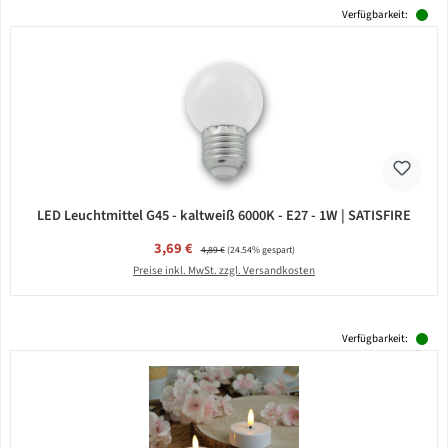
Verfügbarkeit:
LED Leuchtmittel G45 - kaltweiß 6000K - E27 - 1W | SATISFIRE
Verkaufspreis:
3,69 €
Regulärer Preis:
4,89 €
(24.54% gespart)
Preise inkl. MwSt. zzgl. Versandkosten
Verfügbarkeit: