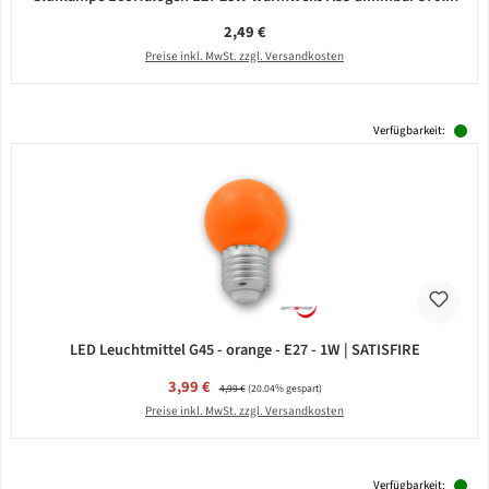
Regulärer Preis:
2,49 €
Preise inkl. MwSt. zzgl. Versandkosten
Verfügbarkeit:
LED Leuchtmittel G45 - orange - E27 - 1W | SATISFIRE
Verkaufspreis:
3,99 €
Regulärer Preis:
4,99 €
(20.04% gespart)
Preise inkl. MwSt. zzgl. Versandkosten
Verfügbarkeit: