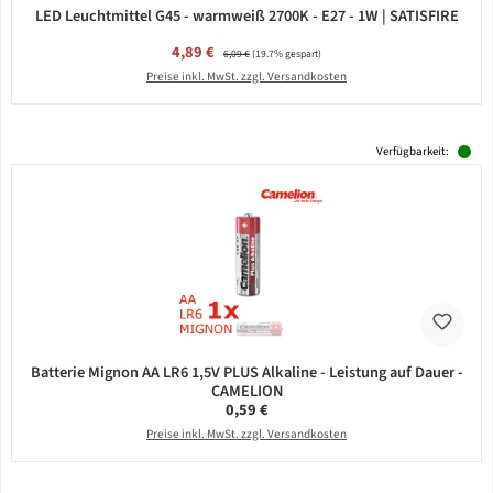
LED Leuchtmittel G45 - warmweiß 2700K - E27 - 1W | SATISFIRE
Verkaufspreis:
4,89 €
Regulärer Preis:
6,09 €
(19.7% gespart)
Preise inkl. MwSt. zzgl. Versandkosten
Verfügbarkeit:
Batterie Mignon AA LR6 1,5V PLUS Alkaline - Leistung auf Dauer -
CAMELION
Regulärer Preis:
0,59 €
Preise inkl. MwSt. zzgl. Versandkosten