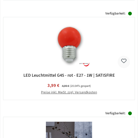
Verfügbarkeit:
LED Leuchtmittel G45 - rot - E27 - 1W | SATISFIRE
Verkaufspreis:
3,99 €
Regulärer Preis:
4,99 €
(20.04% gespart)
Preise inkl. MwSt. zzgl. Versandkosten
Verfügbarkeit: