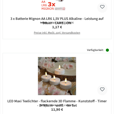
3 x Batterie Mignon AA LR6 1,5V PLUS Alkaline - Leistung auf
Dauer - CAMELION
Inhalt:
3 Stück
(0,39 € / 1 Stück)
Regulärer Preis:
1,17 €
Preise inkl. MwSt. zzgl. Versandkosten
Verfügbarkeit:
LED Maxi Teelichter - flackernde 3D Flamme - Kunststoff - Timer
- D: 5,8cm - weiß - 4er Set
Inhalt:
4 Stück
(2,98 € / 1 Stück)
Regulärer Preis:
11,90 €