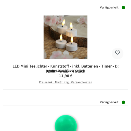
Verfügbarkeit:
LED Mini Teelichter - Kunststoff - inkl. Batterien - Timer - D:
3,8cm - weiß - 4 Stück
Inhalt:
4 Stück
(2,98 € / 1 Stück)
Regulärer Preis:
11,90 €
Preise inkl. MwSt. zzgl. Versandkosten
Verfügbarkeit: