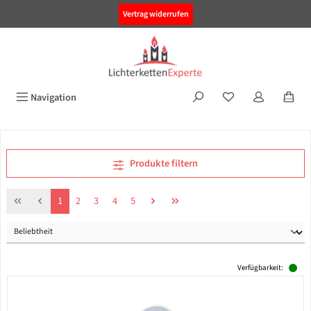
alt springen
Vertrag widerrufen
Navigation
Produkte filtern
Seite
Seite
Seite
Seite
Seite
1
2
3
4
5
Verfügbarkeit: