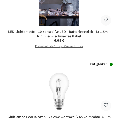
LED Lichterkette - 10 kaltweiße LED - Batteriebetrieb - L: 1,5m -
für Innen - schwarzes Kabel
Regulärer Preis:
6,09 €
Preise inkl. MwSt. zzgl. Versandkosten
Verfügbarkeit:
Glühlampe EcoHalogen E27 28W warmweiß A55 dimmbar 370lm