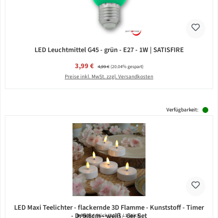
LED Leuchtmittel G45 - grün - E27 - 1W | SATISFIRE
Verkaufspreis:
3,99 €
Regulärer Preis:
4,99 €
(20.04% gespart)
Preise inkl. MwSt. zzgl. Versandkosten
Verfügbarkeit:
LED Maxi Teelichter - flackernde 3D Flamme - Kunststoff - Timer
- D: 5,8cm - weiß - 6er Set
Inhalt:
6 Stück
(3,15 € / 1 Stück)