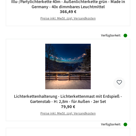
Illu-/Partylichterkette 40m - Außenlichterkette grün - Made in
Germany - 40x dimmbares Leuchtmittel
Regulärer Preis:
366,49 €
Preise inkl. MwSt. zzgl. Versandkosten
Produktgalerie überspringen
Verfügbarkeit:
Lichterkettenhalterung - Lichterkettenmast mit Erdspieß -
Gartenstab - H: 2,8m - für Außen - 2er Set
Regulärer Preis:
79,90 €
Preise inkl. MwSt. zzgl. Versandkosten
Verfügbarkeit: