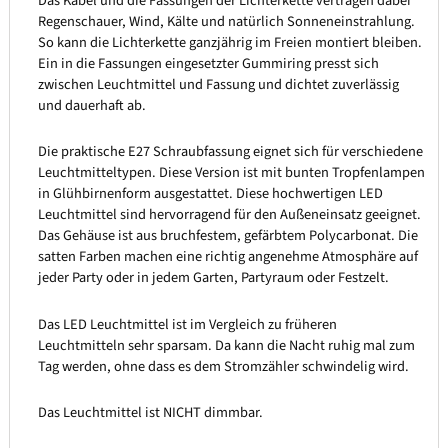
Das Kabel und die Fassungen der Lichterkette vertragen dabei
Regenschauer, Wind, Kälte und natürlich Sonneneinstrahlung.
So kann die Lichterkette ganzjährig im Freien montiert bleiben.
Ein in die Fassungen eingesetzter Gummiring presst sich
zwischen Leuchtmittel und Fassung und dichtet zuverlässig
und dauerhaft ab.
Die praktische E27 Schraubfassung eignet sich für verschiedene
Leuchtmitteltypen. Diese Version ist mit bunten Tropfenlampen
in Glühbirnenform ausgestattet. Diese hochwertigen LED
Leuchtmittel sind hervorragend für den Außeneinsatz geeignet.
Das Gehäuse ist aus bruchfestem, gefärbtem Polycarbonat. Die
satten Farben machen eine richtig angenehme Atmosphäre auf
jeder Party oder in jedem Garten, Partyraum oder Festzelt.
Das LED Leuchtmittel ist im Vergleich zu früheren
Leuchtmitteln sehr sparsam. Da kann die Nacht ruhig mal zum
Tag werden, ohne dass es dem Stromzähler schwindelig wird.
Das Leuchtmittel ist NICHT dimmbar.