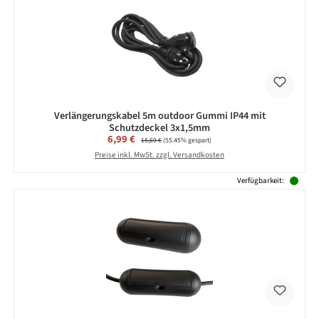
Verlängerungskabel 5m outdoor Gummi IP44 mit
Schutzdeckel 3x1,5mm
Verkaufspreis:
6,99 €
Regulärer Preis:
15,69 €
(55.45% gespart)
Preise inkl. MwSt. zzgl. Versandkosten
Verfügbarkeit: