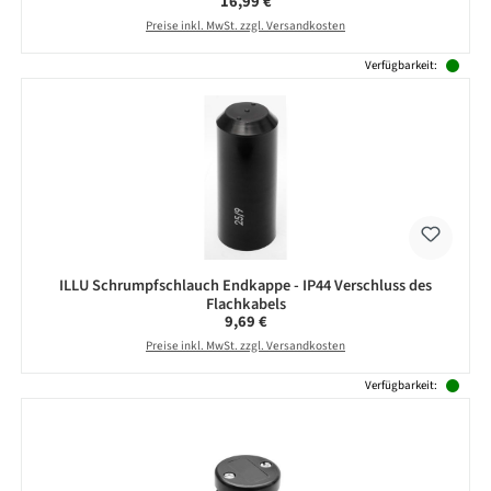
Regulärer Preis:
16,99 €
Preise inkl. MwSt. zzgl. Versandkosten
Verfügbarkeit:
ILLU Schrumpfschlauch Endkappe - IP44 Verschluss des
Flachkabels
Regulärer Preis:
9,69 €
Preise inkl. MwSt. zzgl. Versandkosten
Verfügbarkeit: