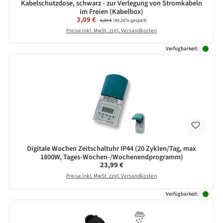
Kabelschutzdose, schwarz - zur Verlegung von Stromkabeln
im Freien (Kabelbox)
Verkaufspreis:
3,09 €
Regulärer Preis:
6,09 €
(49.26% gespart)
Preise inkl. MwSt. zzgl. Versandkosten
Verfügbarkeit:
Digitale Wochen Zeitschaltuhr IP44 (20 Zyklen/Tag, max
1800W, Tages-Wochen-/Wochenendprogramm)
Regulärer Preis:
23,99 €
Preise inkl. MwSt. zzgl. Versandkosten
Verfügbarkeit: