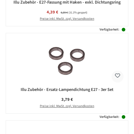
Illu Zubehör - E27-Fassung mit Haken - exkl. Dichtungsring
Verkaufspreis:
4,39 €
Regulärer Preis:
6,39 €
(31.3% gespart)
Preise inkl. MwSt. zzgl. Versandkosten
Verfügbarkeit:
Illu Zubehör - Ersatz-Lampendichtung E27 - 3er Set
Regulärer Preis:
3,79 €
Preise inkl. MwSt. zzgl. Versandkosten
Verfügbarkeit: