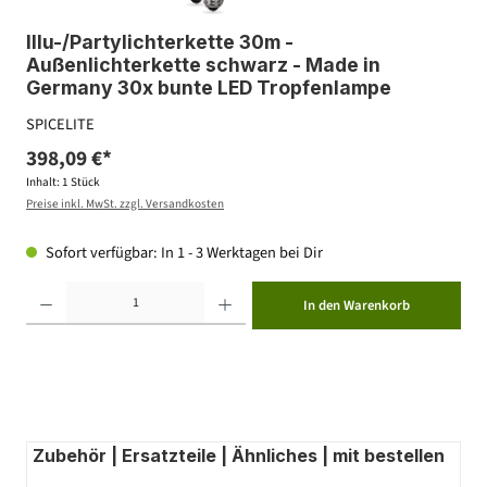
Illu-/Partylichterkette 30m -
Außenlichterkette schwarz - Made in
Germany 30x bunte LED Tropfenlampe
SPICELITE
398,09 €*
Inhalt:
1 Stück
Preise inkl. MwSt. zzgl. Versandkosten
Sofort verfügbar: In 1 - 3 Werktagen bei Dir
Produkt Anzahl: Gib den gewünschten Wert ein oder benutze die Schaltflächen um die Anzahl zu erhöhen ode
In den Warenkorb
Zubehör | Ersatzteile | Ähnliches | mit bestellen