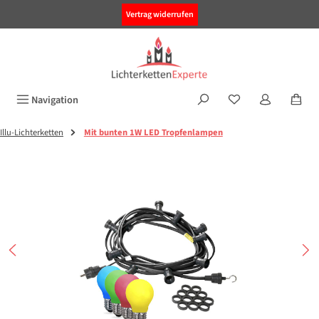
alt springen
Vertrag widerrufen
Navigation
Illu-Lichterketten
Mit bunten 1W LED Tropfenlampen
Bildergalerie überspringen