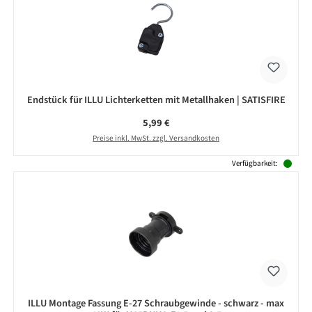
Endstück für ILLU Lichterketten mit Metallhaken | SATISFIRE
Regulärer Preis:
5,99 €
Preise inkl. MwSt. zzgl. Versandkosten
Verfügbarkeit:
ILLU Montage Fassung E-27 Schraubgewinde - schwarz - max