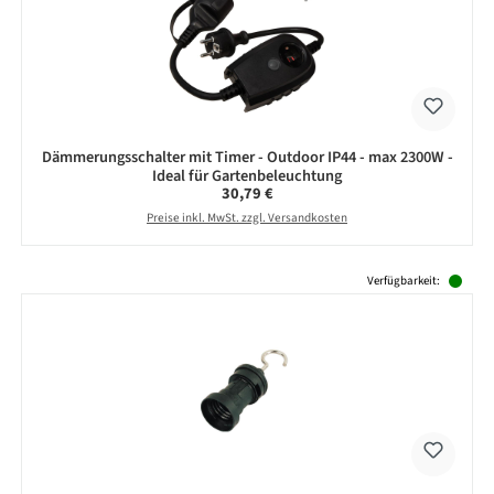
Dämmerungsschalter mit Timer - Outdoor IP44 - max 2300W -
Ideal für Gartenbeleuchtung
Regulärer Preis:
30,79 €
Preise inkl. MwSt. zzgl. Versandkosten
Produktgalerie überspringen
Verfügbarkeit: