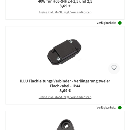
40W für H05RNH2-F1,5 und 2,5
Regulärer Preis:
3,69 €
Preise inkl. MwSt. zzgl. Versandkosten
Verfügbarkeit:
ILLU Flachleitungs Verbinder - Verlängerung zweier
Flachkabel - IP44
Regulärer Preis:
8,69 €
Preise inkl. MwSt. zzgl. Versandkosten
Verfügbarkeit: