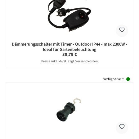
Dämmerungsschalter mit Timer - Outdoor IP44 - max 2300W -
Ideal für Gartenbeleuchtung
Regulärer Preis:
30,79 €
Preise inkl. MwSt. zzgl. Versandkosten
Produktgalerie überspringen
Verfügbarkeit: