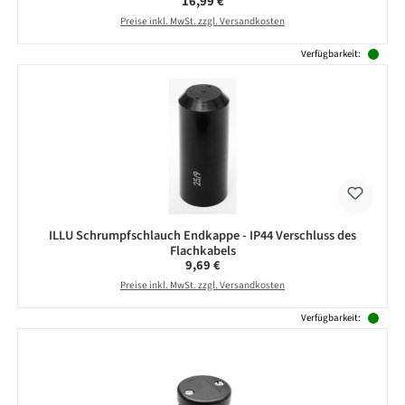
Regulärer Preis:
16,99 €
Preise inkl. MwSt. zzgl. Versandkosten
Verfügbarkeit:
ILLU Schrumpfschlauch Endkappe - IP44 Verschluss des
Flachkabels
Regulärer Preis:
9,69 €
Preise inkl. MwSt. zzgl. Versandkosten
Verfügbarkeit: