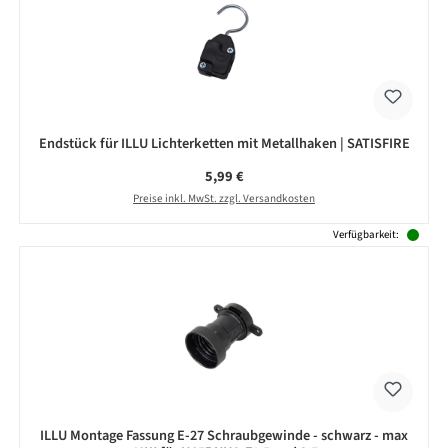
Endstück für ILLU Lichterketten mit Metallhaken | SATISFIRE
Regulärer Preis:
5,99 €
Preise inkl. MwSt. zzgl. Versandkosten
Verfügbarkeit:
ILLU Montage Fassung E-27 Schraubgewinde - schwarz - max