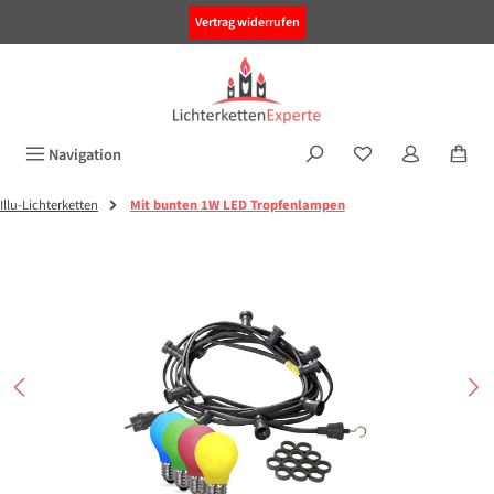
alt springen
Vertrag widerrufen
Navigation
Illu-Lichterketten
Mit bunten 1W LED Tropfenlampen
Bildergalerie überspringen