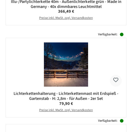
Illu-/Partylichterkette 40m - Außenlichterkette grün - Made in
Germany - 40x dimmbares Leuchtmittel
Regulärer Preis:
366,49 €
Preise inkl. MwSt. zzgl. Versandkosten
Produktgalerie überspringen
Verfügbarkeit:
Lichterkettenhalterung - Lichterkettenmast mit Erdspieß -
Gartenstab - H: 2,8m - für Außen - 2er Set
Regulärer Preis:
79,90 €
Preise inkl. MwSt. zzgl. Versandkosten
Verfügbarkeit: