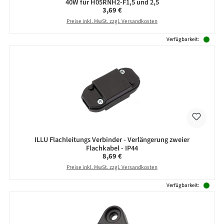
40W für H05RNH2-F1,5 und 2,5
Regulärer Preis:
3,69 €
Preise inkl. MwSt. zzgl. Versandkosten
Verfügbarkeit:
ILLU Flachleitungs Verbinder - Verlängerung zweier
Flachkabel - IP44
Regulärer Preis:
8,69 €
Preise inkl. MwSt. zzgl. Versandkosten
Verfügbarkeit: