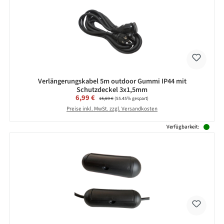
Verlängerungskabel 5m outdoor Gummi IP44 mit
Schutzdeckel 3x1,5mm
Verkaufspreis:
6,99 €
Regulärer Preis:
15,69 €
(55.45% gespart)
Preise inkl. MwSt. zzgl. Versandkosten
Verfügbarkeit: