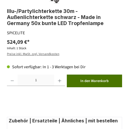
Illu-/Partylichterkette 30m -
Außenlichterkette schwarz - Made in
Germany 50x bunte LED Tropfenlampe
SPICELITE
524,09 €*
Inhalt:
1 Stück
Preise inkl. MwSt. zzgl. Versandkosten
Sofort verfügbar: In 1 - 3 Werktagen bei Dir
Produkt Anzahl: Gib den gewünschten Wert ein oder benutze die Schaltflächen um die Anzahl zu erhöhen ode
In den Warenkorb
Zubehör | Ersatzteile | Ähnliches | mit bestellen