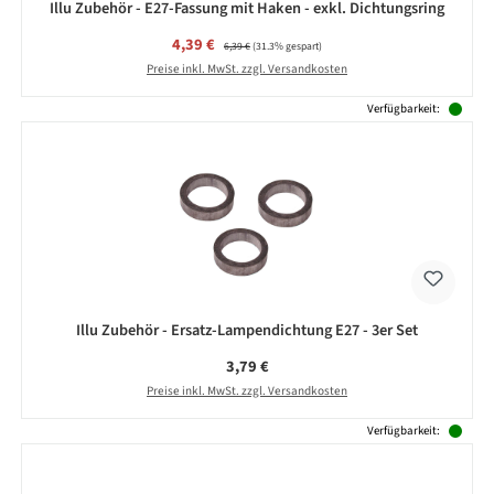
Illu Zubehör - E27-Fassung mit Haken - exkl. Dichtungsring
Verkaufspreis:
4,39 €
Regulärer Preis:
6,39 €
(31.3% gespart)
Preise inkl. MwSt. zzgl. Versandkosten
Verfügbarkeit:
Illu Zubehör - Ersatz-Lampendichtung E27 - 3er Set
Regulärer Preis:
3,79 €
Preise inkl. MwSt. zzgl. Versandkosten
Verfügbarkeit: