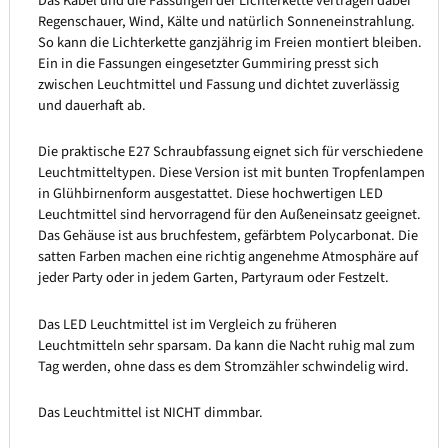
Das Kabel und die Fassungen der Lichterkette vertragen dabei
Regenschauer, Wind, Kälte und natürlich Sonneneinstrahlung.
So kann die Lichterkette ganzjährig im Freien montiert bleiben.
Ein in die Fassungen eingesetzter Gummiring presst sich
zwischen Leuchtmittel und Fassung und dichtet zuverlässig
und dauerhaft ab.
Die praktische E27 Schraubfassung eignet sich für verschiedene
Leuchtmitteltypen. Diese Version ist mit bunten Tropfenlampen
in Glühbirnenform ausgestattet. Diese hochwertigen LED
Leuchtmittel sind hervorragend für den Außeneinsatz geeignet.
Das Gehäuse ist aus bruchfestem, gefärbtem Polycarbonat. Die
satten Farben machen eine richtig angenehme Atmosphäre auf
jeder Party oder in jedem Garten, Partyraum oder Festzelt.
Das LED Leuchtmittel ist im Vergleich zu früheren
Leuchtmitteln sehr sparsam. Da kann die Nacht ruhig mal zum
Tag werden, ohne dass es dem Stromzähler schwindelig wird.
Das Leuchtmittel ist NICHT dimmbar.