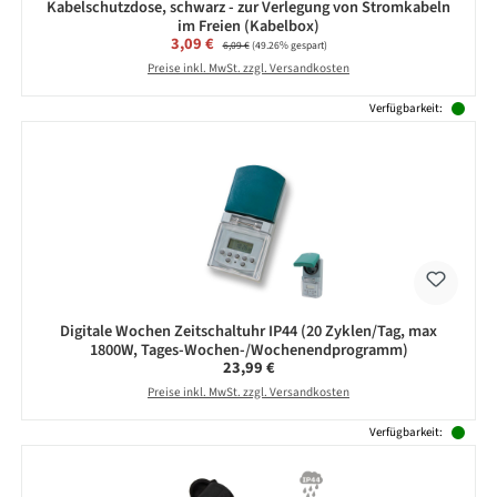
Kabelschutzdose, schwarz - zur Verlegung von Stromkabeln
im Freien (Kabelbox)
Verkaufspreis:
3,09 €
Regulärer Preis:
6,09 €
(49.26% gespart)
Preise inkl. MwSt. zzgl. Versandkosten
Verfügbarkeit:
Digitale Wochen Zeitschaltuhr IP44 (20 Zyklen/Tag, max
1800W, Tages-Wochen-/Wochenendprogramm)
Regulärer Preis:
23,99 €
Preise inkl. MwSt. zzgl. Versandkosten
Verfügbarkeit: