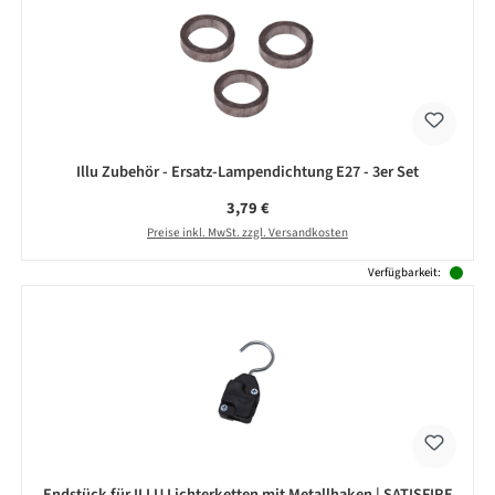
Illu Zubehör - Ersatz-Lampendichtung E27 - 3er Set
Regulärer Preis:
3,79 €
Preise inkl. MwSt. zzgl. Versandkosten
Verfügbarkeit:
Endstück für ILLU Lichterketten mit Metallhaken | SATISFIRE