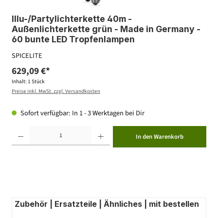
Illu-/Partylichterkette 40m -
Außenlichterkette grün - Made in Germany -
60 bunte LED Tropfenlampen
SPICELITE
629,09 €*
Inhalt:
1 Stück
Preise inkl. MwSt. zzgl. Versandkosten
Sofort verfügbar: In 1 - 3 Werktagen bei Dir
Produkt Anzahl: Gib den gewünschten Wert ein oder benutze die Schaltflächen um die Anzahl zu erhöhen ode
In den Warenkorb
Zubehör | Ersatzteile | Ähnliches | mit bestellen