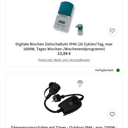
Digitale Wochen Zeitschaltuhr IP44 (20 Zyklen/Tag, max
1800W, Tages-Wochen-/Wochenendprogramm)
Regulärer Preis:
23,99 €
Preise inkl. MwSt. zzgl. Versandkosten
Verfügbarkeit:
Dämmerungsschalter mit Timer - Outdoor IP44 - max 2300W -