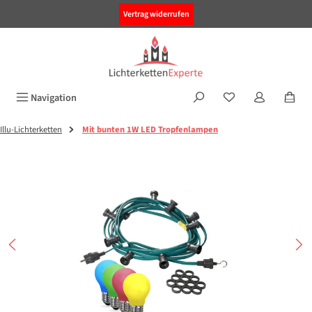
alt springen
Vertrag widerrufen
Navigation
Illu-Lichterketten
Mit bunten 1W LED Tropfenlampen
Bildergalerie überspringen