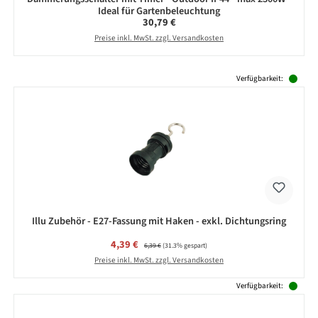
Ideal für Gartenbeleuchtung
Regulärer Preis:
30,79 €
Preise inkl. MwSt. zzgl. Versandkosten
Produktgalerie überspringen
Verfügbarkeit:
Illu Zubehör - E27-Fassung mit Haken - exkl. Dichtungsring
Verkaufspreis:
4,39 €
Regulärer Preis:
6,39 €
(31.3% gespart)
Preise inkl. MwSt. zzgl. Versandkosten
Verfügbarkeit: