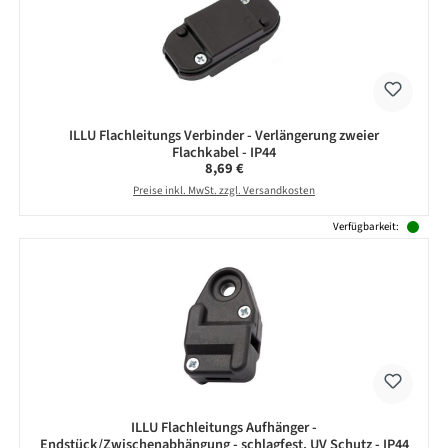
ILLU Flachleitungs Verbinder - Verlängerung zweier
Flachkabel - IP44
Regulärer Preis:
8,69 €
Preise inkl. MwSt. zzgl. Versandkosten
Verfügbarkeit:
ILLU Flachleitungs Aufhänger -
Endstück/Zwischenabhängung - schlagfest, UV Schutz - IP44