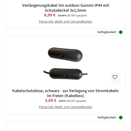
Verlängerungskabel 5m outdoor Gummi IP44 mit
Schutzdeckel 3x1,5mm
Verkaufspreis:
6,99 €
Regulärer Preis:
15,69 €
(55.45% gespart)
Preise inkl. MwSt. zzgl. Versandkosten
Verfügbarkeit:
Kabelschutzdose, schwarz - zur Verlegung von Stromkabeln
im Freien (Kabelbox)
Verkaufspreis:
3,09 €
Regulärer Preis:
6,09 €
(49.26% gespart)
Preise inkl. MwSt. zzgl. Versandkosten
Verfügbarkeit: