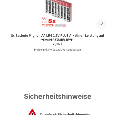
8x Batterie Mignon AA LR6 1,5V PLUS Alkaline - Leistung auf
Dauer - CAMELION
Inhalt:
8 Stück
(0,37 € / 1 Stück)
Regulärer Preis:
2,96 €
Preise inkl. MwSt. zzgl. Versandkosten
Sicherheitshinweise
Download:
Sicherheitshinweise