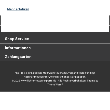
Mehr erfahren
Vertrag widerrufen
Service-Hotline
Shop Service
Informationen
Zahlungsarten
Alle Preise inkl. gesetzl. Mehrwertsteuer zzgl.
Versandkosten
und ggf.
Nachnahmegebühren, wenn nicht anders angegeben.
© 2026 www.lichterketten-experte.de - Alle Rechte vorbehalten. Theme by
ThemeWare®