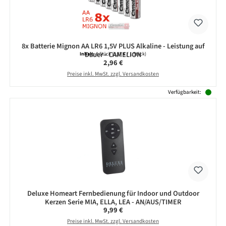
8x Batterie Mignon AA LR6 1,5V PLUS Alkaline - Leistung auf
Dauer - CAMELION
Inhalt:
8 Stück
(0,37 € / 1 Stück)
Regulärer Preis:
2,96 €
Preise inkl. MwSt. zzgl. Versandkosten
Verfügbarkeit:
Deluxe Homeart Fernbedienung für Indoor und Outdoor
Kerzen Serie MIA, ELLA, LEA - AN/AUS/TIMER
Regulärer Preis:
9,99 €
Preise inkl. MwSt. zzgl. Versandkosten