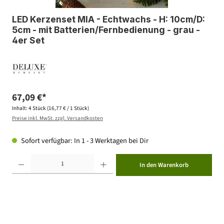
LED Kerzenset MIA - Echtwachs - H: 10cm/D:
5cm - mit Batterien/Fernbedienung - grau -
4er Set
67,09 €*
Inhalt:
4 Stück
(16,77 € / 1 Stück)
Preise inkl. MwSt. zzgl. Versandkosten
Sofort verfügbar: In 1 - 3 Werktagen bei Dir
Produkt Anzahl: Gib den gewünschten Wert ein oder benutze die Schaltflächen um die Anzahl zu erhöhen ode
In den Warenkorb