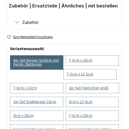
Zubehör | Ersatzteile | Ähnliches | mit bestellen
Zubehör
Zum Merkzettel hinzufügen
Variantenauswahl:
4er Set Kerzen 5x10cm mit
7,5cm x 10cm
Fernb./Batterien
7,5cm x 12,5cm
7,5cm x 15cm
2er Set Teelichter groß
2er Set Stabkerzen 15cm
5cm x 12,5cm
5cm x 20cm
7,5cm x 20cm