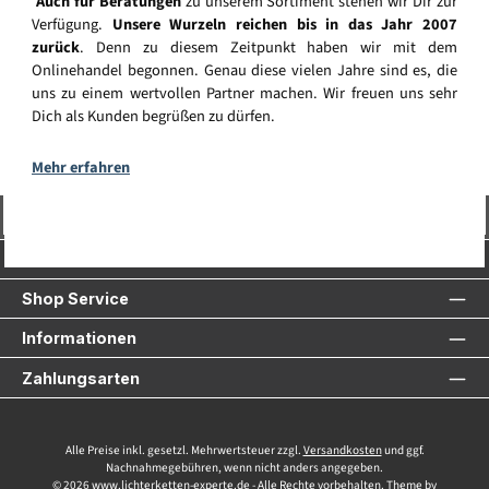
Auch für Beratungen
zu unserem Sortiment stehen wir Dir zur
Verfügung.
Unsere Wurzeln reichen bis in das Jahr 2007
zurück
. Denn zu diesem Zeitpunkt haben wir mit dem
Onlinehandel begonnen. Genau diese vielen Jahre sind es, die
uns zu einem wertvollen Partner machen. Wir freuen uns sehr
Dich als Kunden begrüßen zu dürfen.
Mehr erfahren
Vertrag widerrufen
Service-Hotline
Shop Service
Informationen
Zahlungsarten
Alle Preise inkl. gesetzl. Mehrwertsteuer zzgl.
Versandkosten
und ggf.
Nachnahmegebühren, wenn nicht anders angegeben.
© 2026 www.lichterketten-experte.de - Alle Rechte vorbehalten. Theme by