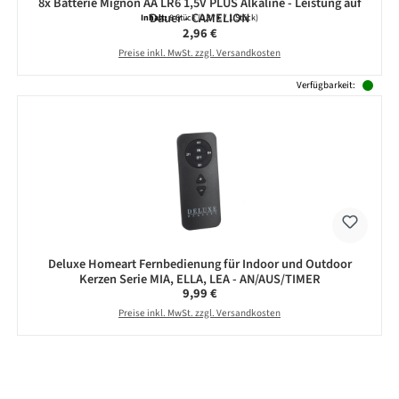
8x Batterie Mignon AA LR6 1,5V PLUS Alkaline - Leistung auf
Dauer - CAMELION
Inhalt:
8 Stück
(0,37 € / 1 Stück)
Regulärer Preis:
2,96 €
Preise inkl. MwSt. zzgl. Versandkosten
Verfügbarkeit:
Deluxe Homeart Fernbedienung für Indoor und Outdoor
Kerzen Serie MIA, ELLA, LEA - AN/AUS/TIMER
Regulärer Preis:
9,99 €
Preise inkl. MwSt. zzgl. Versandkosten