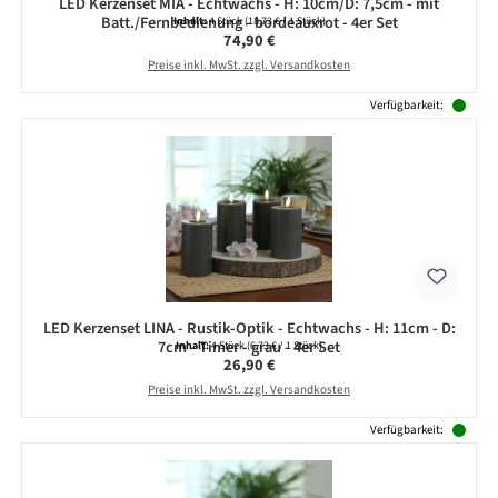
LED Kerzenset MIA - Echtwachs - H: 10cm/D: 7,5cm - mit
Batt./Fernbedienung - bordeauxrot - 4er Set
Inhalt:
4 Stück
(18,73 € / 1 Stück)
Regulärer Preis:
74,90 €
Preise inkl. MwSt. zzgl. Versandkosten
Verfügbarkeit:
LED Kerzenset LINA - Rustik-Optik - Echtwachs - H: 11cm - D:
7cm - Timer - grau - 4er Set
Inhalt:
4 Stück
(6,73 € / 1 Stück)
Regulärer Preis:
26,90 €
Preise inkl. MwSt. zzgl. Versandkosten
Verfügbarkeit: