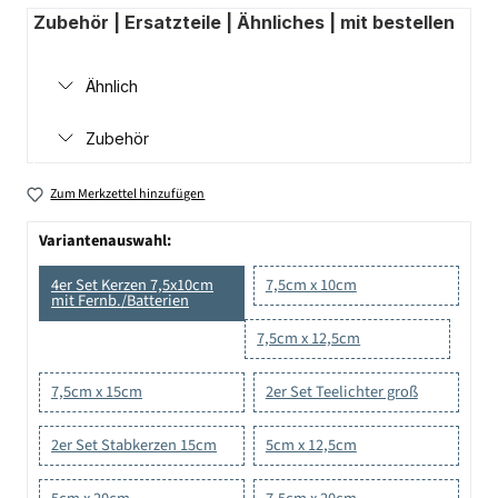
Zubehör | Ersatzteile | Ähnliches | mit bestellen
Ähnlich
Zubehör
Zum Merkzettel hinzufügen
Variantenauswahl:
4er Set Kerzen 7,5x10cm
7,5cm x 10cm
mit Fernb./Batterien
7,5cm x 12,5cm
7,5cm x 15cm
2er Set Teelichter groß
2er Set Stabkerzen 15cm
5cm x 12,5cm