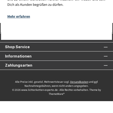
Dich als Kunden begrüßen zu dürfen.
Mehr erfahren
Vertrag widerrufen
Service-Hotline
Shop Service
Informationen
Zahlungsarten
Alle Preise inkl. gesetzl. Mehrwertsteuer zzgl.
Versandkosten
und ggf.
Nachnahmegebühren, wenn nicht anders angegeben.
© 2026 www.lichterketten-experte.de - Alle Rechte vorbehalten. Theme by
ThemeWare®