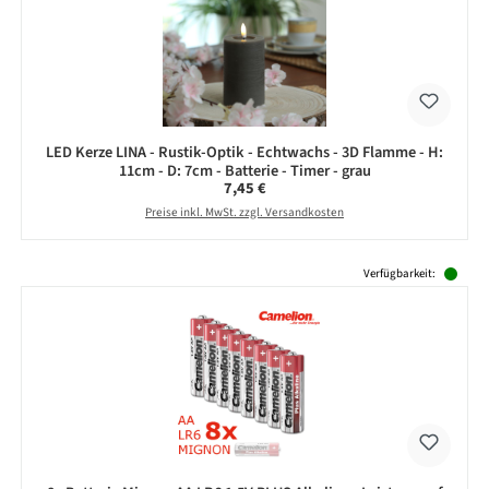
LED Kerze LINA - Rustik-Optik - Echtwachs - 3D Flamme - H:
11cm - D: 7cm - Batterie - Timer - grau
Regulärer Preis:
7,45 €
Preise inkl. MwSt. zzgl. Versandkosten
Produktgalerie überspringen
Verfügbarkeit: