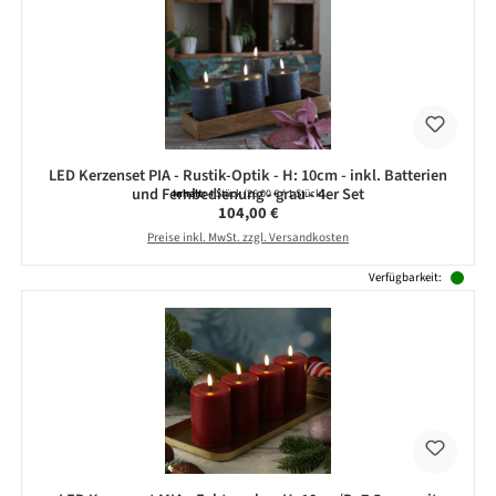
LED Kerzenset PIA - Rustik-Optik - H: 10cm - inkl. Batterien
und Fernbedienung - grau - 4er Set
Inhalt:
4 Stück
(26,00 € / 1 Stück)
Regulärer Preis:
104,00 €
Preise inkl. MwSt. zzgl. Versandkosten
Verfügbarkeit: