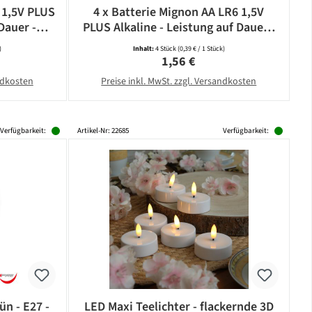
 1,5V PLUS
4 x Batterie Mignon AA LR6 1,5V
Dauer -
PLUS Alkaline - Leistung auf Dauer -
CAMELION
)
Inhalt:
4 Stück
(0,39 € / 1 Stück)
eis:
Regulärer Preis:
1,56 €
andkosten
Preise inkl. MwSt. zzgl. Versandkosten
Verfügbarkeit:
Artikel-Nr: 22685
Verfügbarkeit:
ün - E27 -
LED Maxi Teelichter - flackernde 3D