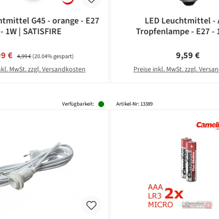
tmittel G45 - orange - E27
LED Leuchtmittel -
- 1W | SATISFIRE
Tropfenlampe - E27 - 
Warmweiß 2600K - 2
schlagfestes Polycar
kaufspreis:
Regulärer Preis:
Regulärer Pr
99 €
9,59 €
4,99 €
(20.04% gespart)
nkl. MwSt. zzgl. Versandkosten
Preise inkl. MwSt. zzgl. Vers
Verfügbarkeit:
Artikel-Nr: 13389