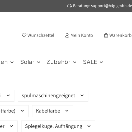
Beratung: support@h4g-gmbh.de
Wunschzettel
Mein Konto
Warenkorb
ten
Solar
Zubehör
SALE
ei
spülmaschinengeeignet
tfarbe)
Kabelfarbe
ter
Spiegelkugel Aufhängung