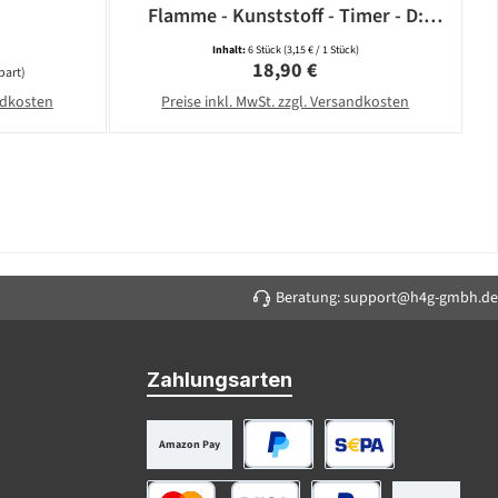
Flamme - Kunststoff - Timer - D:
5,8cm - weiß - 6er Set
Inhalt:
6 Stück
(3,15 € / 1 Stück)
Regulärer Preis:
18,90 €
part)
andkosten
Preise inkl. MwSt. zzgl. Versandkosten
Beratung: support@h4g-gmbh.de
Zahlungsarten
Amazon Pay
PayPal
SEPA Lastschrift