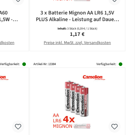
 A60
3 x Batterie Mignon AA LR6 1,5V
1,5W -
PLUS Alkaline - Leistung auf Dauer -
5lm -
CAMELION
Inhalt:
3 Stück
(0,39 € / 1 Stück)
bonat
eis:
Regulärer Preis:
1,17 €
andkosten
Preise inkl. MwSt. zzgl. Versandkosten
Verfügbarkeit:
Artikel-Nr: 13384
Verfügbarkeit: