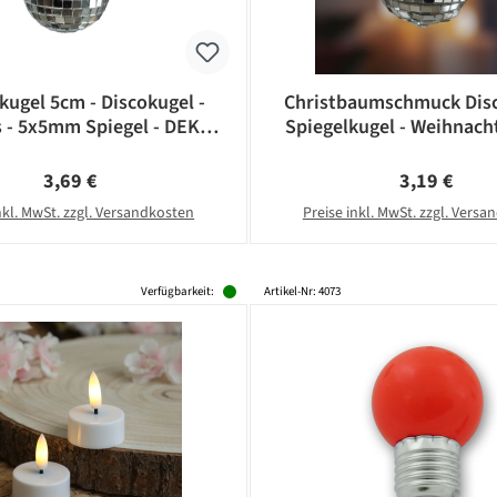
kugel 5cm - Discokugel -
Christbaumschmuck Disc
s - 5x5mm Spiegel - DEKO
Spiegelkugel - Weihnacht
Serie - silber
5x5mm Spiegel - D: 5cm 
Regulärer Preis:
Regulärer Pr
3,69 €
3,19 €
nkl. MwSt. zzgl. Versandkosten
Preise inkl. MwSt. zzgl. Vers
Verfügbarkeit:
Artikel-Nr: 4073