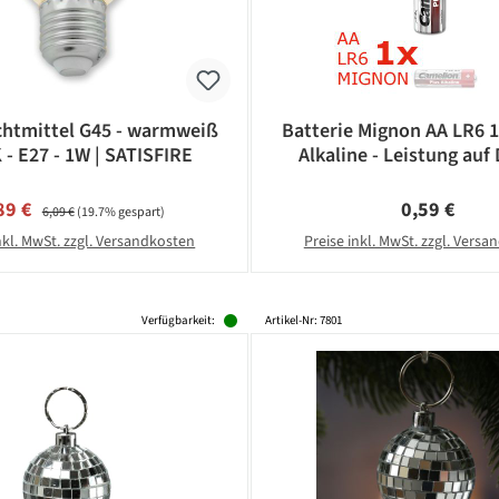
htmittel G45 - warmweiß
Batterie Mignon AA LR6 
 - E27 - 1W | SATISFIRE
Alkaline - Leistung auf 
CAMELION
rkaufspreis:
Regulärer Preis:
Regulärer Pr
89 €
0,59 €
6,09 €
(19.7% gespart)
nkl. MwSt. zzgl. Versandkosten
Preise inkl. MwSt. zzgl. Vers
Verfügbarkeit:
Artikel-Nr: 7801