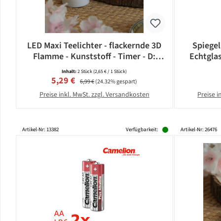
LED Maxi Teelichter - flackernde 3D
Spiegel
Flamme - Kunststoff - Timer - D:
Echtgla
5,8cm - weiß - 2er Set
Inhalt:
2 Stück
(2,65 € / 1 Stück)
Verkaufspreis:
Regulärer Preis:
5,29 €
6,99 €
(24.32% gespart)
Preise inkl. MwSt. zzgl. Versandkosten
Preise i
Artikel-Nr: 13382
Verfügbarkeit:
Artikel-Nr: 26476