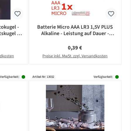
okugel -
Batterie Micro AAA LR3 1,5V PLUS
skugel -
Alkaline - Leistung auf Dauer -
- silber
CAMELION
eis:
Regulärer Preis:
0,39 €
andkosten
Preise inkl. MwSt. zzgl. Versandkosten
Verfügbarkeit:
Artikel-Nr: 13032
Verfügbarkeit: