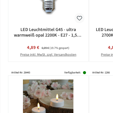
LED Leuchtmittel G45 - ultra
LED Leuc
warmweiß opal 2200K - E27 - 1,5W |
2700K
SATISFIRE
Verkaufspreis:
Regulärer Preis:
Ve
4,89 €
4,
6,09 €
(19.7% gespart)
Preise inkl. MwSt. zzgl. Versandkosten
Preise i
Artikel-Nr: 26443
Verfügbarkeit:
Artikel-Nr: 1266