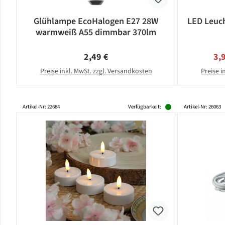
Glühlampe EcoHalogen E27 28W
LED Leuch
warmweiß A55 dimmbar 370lm
Regulärer Preis:
Ver
2,49 €
3,
Preise inkl. MwSt. zzgl. Versandkosten
Preise i
Artikel-Nr: 22684
Verfügbarkeit:
Artikel-Nr: 26063