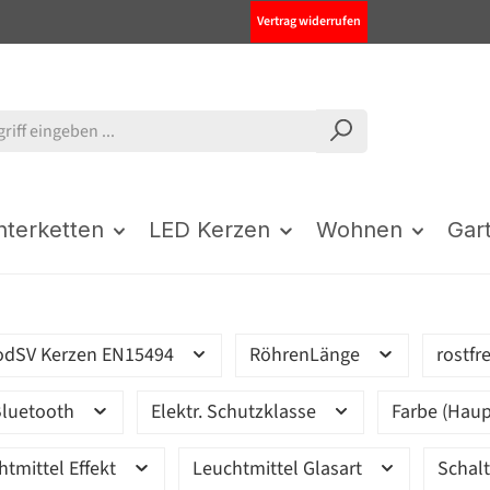
Vertrag widerrufen
chterketten
LED Kerzen
Wohnen
Gar
odSV Kerzen EN15494
RöhrenLänge
rostfr
luetooth
Elektr. Schutzklasse
Farbe (Haup
htmittel Effekt
Leuchtmittel Glasart
Schal