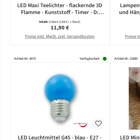
LED Maxi Teelichter - flackernde 3D
Lampenf
Flamme - Kunststoff - Timer - D:
und Häng
5,8cm - weiß - 4er Set
E
Inhalt:
4 Stück
(2,98 € / 1 Stück)
Regulärer Preis:
11,90 €
Preise inkl. MwSt. zzgl. Versandkosten
Preise i
Artikel-Nr: 4075
Verfügbarkeit:
Artikel-Nr: 22680
LED Leuchtmittel G45 - blau - E27 -
LED Mini