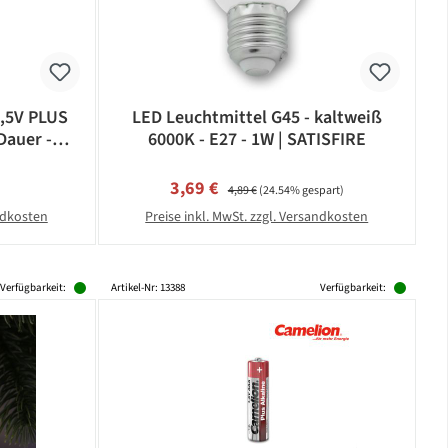
1,5V PLUS
LED Leuchtmittel G45 - kaltweiß
Dauer -
6000K - E27 - 1W | SATISFIRE
eis:
Verkaufspreis:
Regulärer Preis:
3,69 €
4,89 €
(24.54% gespart)
andkosten
Preise inkl. MwSt. zzgl. Versandkosten
Verfügbarkeit:
Artikel-Nr: 13388
Verfügbarkeit: