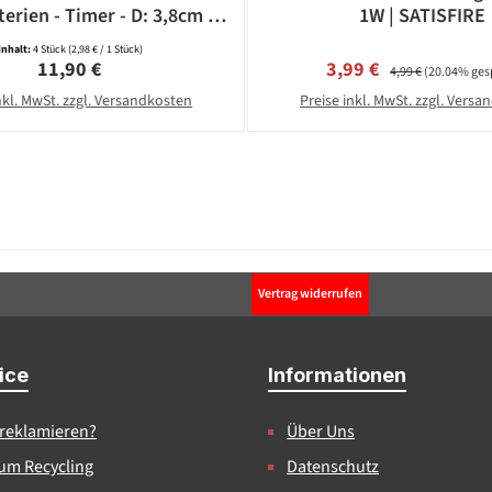
terien - Timer - D: 3,8cm -
1W | SATISFIRE
weiß - 4 Stück
Inhalt:
4 Stück
(2,98 € / 1 Stück)
Regulärer Preis:
Verkaufspreis:
Regulärer Preis:
11,90 €
3,99 €
4,99 €
(20.04% ges
nkl. MwSt. zzgl. Versandkosten
Preise inkl. MwSt. zzgl. Vers
Vertrag widerrufen
ice
Informationen
 reklamieren?
Über Uns
um Recycling
Datenschutz