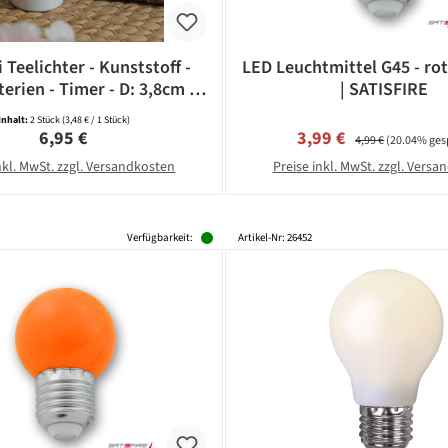
 Teelichter - Kunststoff -
LED Leuchtmittel G45 - rot
terien - Timer - D: 3,8cm -
| SATISFIRE
weiß - 2 Stück
Inhalt:
2 Stück
(3,48 € / 1 Stück)
Regulärer Preis:
Verkaufspreis:
Regulärer Preis:
6,95 €
3,99 €
4,99 €
(20.04% ges
nkl. MwSt. zzgl. Versandkosten
Preise inkl. MwSt. zzgl. Vers
Verfügbarkeit:
Artikel-Nr: 26452