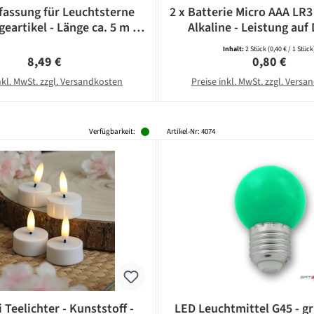
assung für Leuchtsterne
2 x Batterie Micro AAA LR3
eartikel - Länge ca. 5 m -
Alkaline - Leistung auf 
14 Fassung - weiß
CAMELION
Inhalt:
2 Stück
(0,40 € / 1 Stück
Regulärer Preis:
Regulärer Pr
8,49 €
0,80 €
nkl. MwSt. zzgl. Versandkosten
Preise inkl. MwSt. zzgl. Vers
Verfügbarkeit:
Artikel-Nr: 4074
 Teelichter - Kunststoff -
LED Leuchtmittel G45 - gr