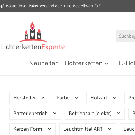
Kostenloser Paket-Versand ab € 100,- Bestellwert (DE)
springen
Zur Hauptnavigation springen
Neuheiten
Lichterketten
Illu-Li
Hersteller
Farbe
Holzart
Pr
Batteriebetrieb
Betriebsart (elektr)
B
Kerzen Form
Leuchtmittel ART
Leuc