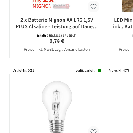
2 x Batterie Mignon AA LR6 1,5V
LED Mini
PLUS Alkaline - Leistung auf Dauer -
inkl. Bat
CAMELION
Inhalt:
2 Stück
(0,39 € / 1 Stück)
Regulärer Preis:
0,78 €
Preise inkl. MwSt. zzgl. Versandkosten
Preise i
Artikel-Nr: 2011
Verfügbarkeit:
Artikel-Nr: 4078