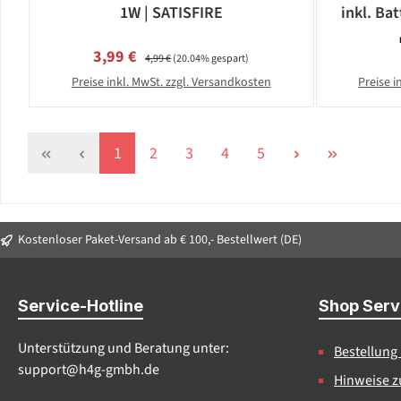
1W | SATISFIRE
inkl. Bat
Verkaufspreis:
Regulärer Preis:
3,99 €
4,99 €
(20.04% gespart)
Preise inkl. MwSt. zzgl. Versandkosten
Preise i
Seite
Seite
Seite
Seite
Seite
1
2
3
4
5
Kostenloser Paket-Versand ab € 100,- Bestellwert (DE)
Service-Hotline
Shop Serv
Unterstützung und Beratung unter:
Bestellung
support@h4g-gmbh.de
Hinweise z