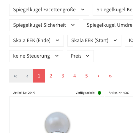
Spiegelkugel Facettengröße
Spiegelkugel K
Spiegelkugel Sicherheit
Spiegelkugel Umdr
Skala EEK (Ende)
Skala EEK (Start)
K
keine Steuerung
Preis
Seite
Seite
Seite
Seite
Seite
1
2
3
4
5
Artikel-Nr: 26479
Verfügbarkeit:
Artikel-Nr: 4080