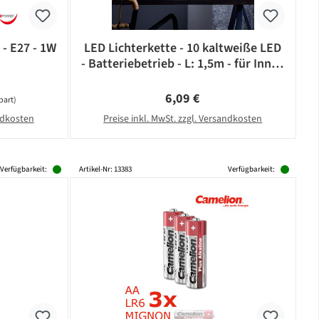
 - E27 - 1W
LED Lichterkette - 10 kaltweiße LED
- Batteriebetrieb - L: 1,5m - für Innen
- schwarzes Kabel
Regulärer Preis:
6,09 €
part)
andkosten
Preise inkl. MwSt. zzgl. Versandkosten
Verfügbarkeit:
Artikel-Nr: 13383
Verfügbarkeit: