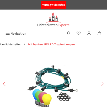
alt springen
Vertrag widerrufen
Navigation
Illu-Lichterketten
Mit bunten 1W LED Tropfenlampen
Bildergalerie überspringen