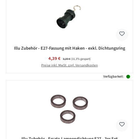
Illu Zubehör - E27-Fassung mit Haken - exkl. Dichtungsring
Verkaufspreis:
4,39 €
Regulärer Preis:
6,39 €
(31.3% gespart)
Preise inkl. MwSt. zzgl. Versandkosten
Verfügbarkeit:
Illu Zubehör - Ersatz-Lampendichtung E27 - 3er Set