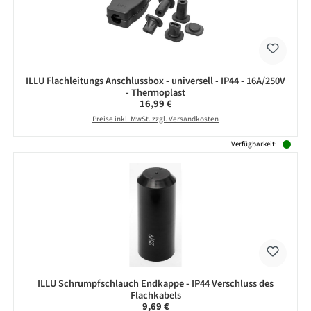
ILLU Flachleitungs Anschlussbox - universell - IP44 - 16A/250V
- Thermoplast
Regulärer Preis:
16,99 €
Preise inkl. MwSt. zzgl. Versandkosten
Verfügbarkeit:
ILLU Schrumpfschlauch Endkappe - IP44 Verschluss des
Flachkabels
Regulärer Preis:
9,69 €