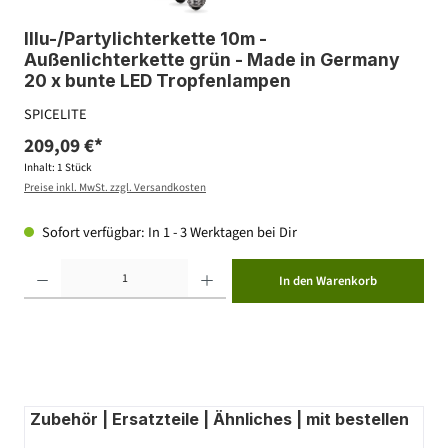
Illu-/Partylichterkette 10m -
Außenlichterkette grün - Made in Germany
20 x bunte LED Tropfenlampen
SPICELITE
209,09 €*
Inhalt:
1 Stück
Preise inkl. MwSt. zzgl. Versandkosten
Sofort verfügbar: In 1 - 3 Werktagen bei Dir
Produkt Anzahl: Gib den gewünschten Wert ein oder benutze die Schaltflächen um die Anzahl zu erhöhen ode
In den Warenkorb
Zubehör | Ersatzteile | Ähnliches | mit bestellen