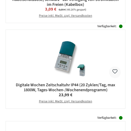
im Freien (Kabelbox)
Verkaufspreis:
3,09 €
Regulärer Preis:
6,09 €
(49.26% gespart)
Preise inkl. MwSt. zzgl. Versandkosten
Verfügbarkeit:
Digitale Wochen Zeitschaltuhr IP44 (20 Zyklen/Tag, max
1800W, Tages-Wochen-/Wochenendprogramm)
Regulärer Preis:
23,99 €
Preise inkl. MwSt. zzgl. Versandkosten
Produktgalerie überspringen
Verfügbarkeit: