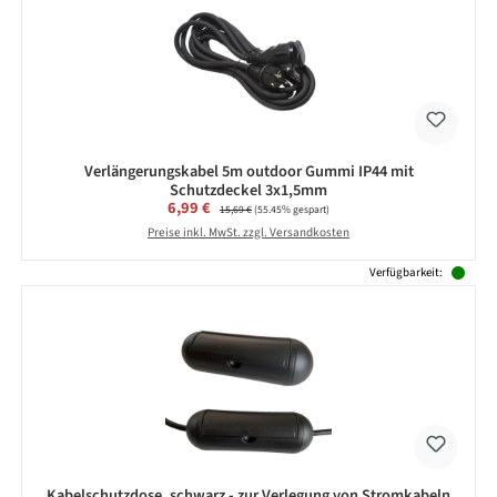
Verlängerungskabel 5m outdoor Gummi IP44 mit
Schutzdeckel 3x1,5mm
Verkaufspreis:
6,99 €
Regulärer Preis:
15,69 €
(55.45% gespart)
Preise inkl. MwSt. zzgl. Versandkosten
Verfügbarkeit:
Kabelschutzdose, schwarz - zur Verlegung von Stromkabeln