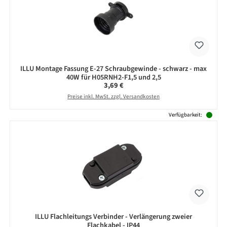
ILLU Montage Fassung E-27 Schraubgewinde - schwarz - max
40W für H05RNH2-F1,5 und 2,5
Regulärer Preis:
3,69 €
Preise inkl. MwSt. zzgl. Versandkosten
Verfügbarkeit:
ILLU Flachleitungs Verbinder - Verlängerung zweier
Flachkabel - IP44