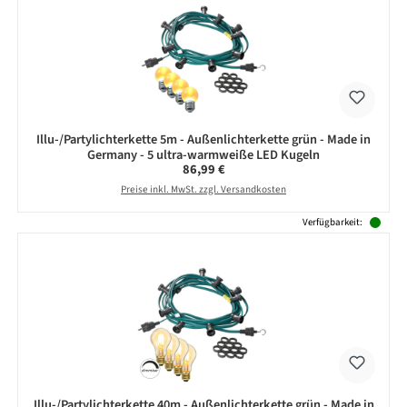
Illu-/Partylichterkette 5m - Außenlichterkette grün - Made in
Germany - 5 ultra-warmweiße LED Kugeln
Regulärer Preis:
86,99 €
Preise inkl. MwSt. zzgl. Versandkosten
Verfügbarkeit:
Illu-/Partylichterkette 40m - Außenlichterkette grün - Made in