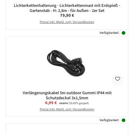
Lichterkettenhalterung - Lichterkettenmast mit Erdspieß -
Gartenstab - H: 2,8m - für Außen - 2er Set
Regulärer Preis:
79,90 €
Preise inkl. MwSt. zzgl. Versandkosten
Verfügbarkeit:
Verlängerungskabel 5m outdoor Gummi IP44 mit
Schutzdeckel 3x1,5mm
Verkaufspreis:
6,99 €
Regulärer Preis:
15,69 €
(55.45% gespart)
Preise inkl. MwSt. zzgl. Versandkosten
Verfügbarkeit: