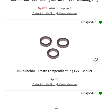
Verkaufspreis:
4,39 €
Regulärer Preis:
6,39 €
(31.3% gespart)
Preise inkl. MwSt. zzgl. Versandkosten
Verfügbarkeit:
Illu Zubehör - Ersatz-Lampendichtung E27 - 3er Set
Regulärer Preis:
3,79 €
Preise inkl. MwSt. zzgl. Versandkosten
Verfügbarkeit: