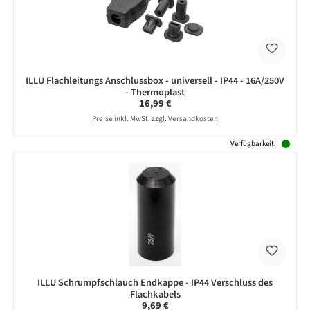
ILLU Flachleitungs Anschlussbox - universell - IP44 - 16A/250V
- Thermoplast
Regulärer Preis:
16,99 €
Preise inkl. MwSt. zzgl. Versandkosten
Verfügbarkeit:
ILLU Schrumpfschlauch Endkappe - IP44 Verschluss des
Flachkabels
Regulärer Preis:
9,69 €