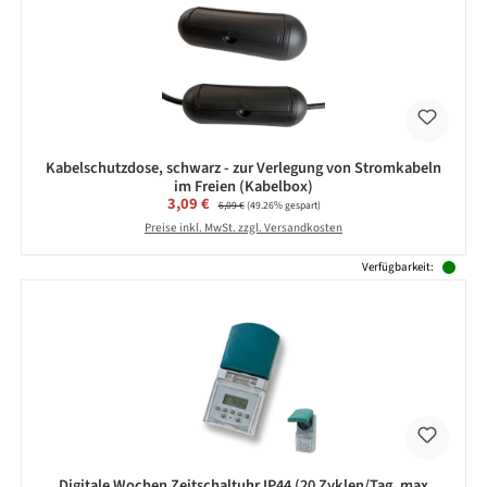
Kabelschutzdose, schwarz - zur Verlegung von Stromkabeln
im Freien (Kabelbox)
Verkaufspreis:
3,09 €
Regulärer Preis:
6,09 €
(49.26% gespart)
Preise inkl. MwSt. zzgl. Versandkosten
Verfügbarkeit:
Digitale Wochen Zeitschaltuhr IP44 (20 Zyklen/Tag, max