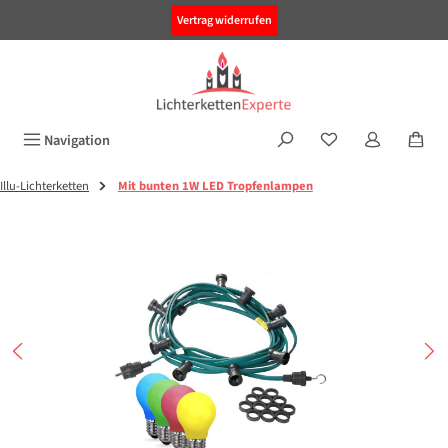
alt springen
Vertrag widerrufen
Navigation
Illu-Lichterketten
Mit bunten 1W LED Tropfenlampen
Bildergalerie überspringen