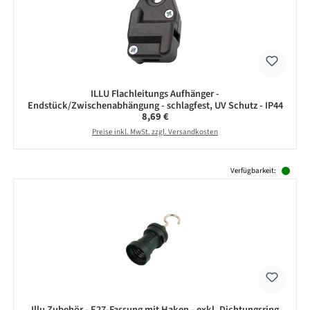
ILLU Flachleitungs Aufhänger -
Endstück/Zwischenabhängung - schlagfest, UV Schutz - IP44
Regulärer Preis:
8,69 €
Preise inkl. MwSt. zzgl. Versandkosten
Produktgalerie überspringen
Verfügbarkeit:
Illu Zubehör - E27-Fassung mit Haken - exkl. Dichtungsring