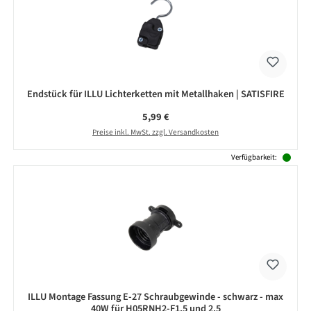
Endstück für ILLU Lichterketten mit Metallhaken | SATISFIRE
Regulärer Preis:
5,99 €
Preise inkl. MwSt. zzgl. Versandkosten
Verfügbarkeit:
ILLU Montage Fassung E-27 Schraubgewinde - schwarz - max
40W für H05RNH2-F1,5 und 2,5