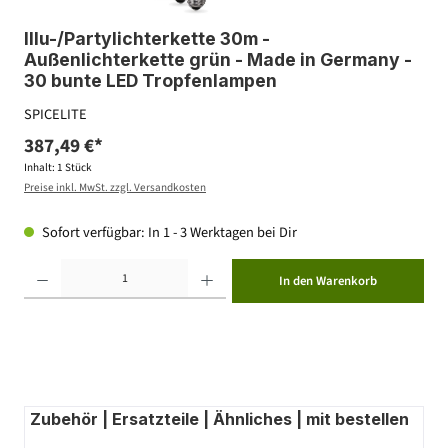
Illu-/Partylichterkette 30m -
Außenlichterkette grün - Made in Germany -
30 bunte LED Tropfenlampen
SPICELITE
387,49 €*
Inhalt:
1 Stück
Preise inkl. MwSt. zzgl. Versandkosten
Sofort verfügbar: In 1 - 3 Werktagen bei Dir
Produkt Anzahl: Gib den gewünschten Wert ein oder benutze die Schaltflächen um die Anzahl zu erhöhen ode
In den Warenkorb
Zubehör | Ersatzteile | Ähnliches | mit bestellen