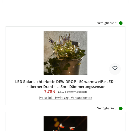
Produktgalerie überspringen
Verfügbarkeit:
LED Solar Lichterkette DEW DROP - 50 warmweiße LED -
silberner Draht - L: 5m - Dämmerungssensor
Verkaufspreis:
7,79 €
Regulärer Preis:
13,19 €
(40.94% gespart)
Preise inkl. MwSt. zzgl. Versandkosten
Verfügbarkeit: