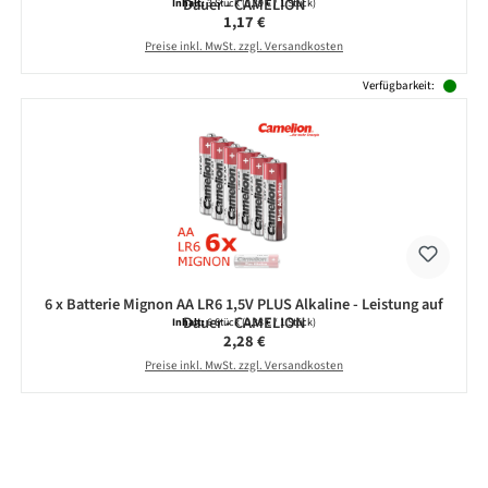
Dauer - CAMELION
Inhalt:
3 Stück
(0,39 € / 1 Stück)
Regulärer Preis:
1,17 €
Preise inkl. MwSt. zzgl. Versandkosten
Verfügbarkeit:
6 x Batterie Mignon AA LR6 1,5V PLUS Alkaline - Leistung auf
Dauer - CAMELION
Inhalt:
6 Stück
(0,38 € / 1 Stück)
Regulärer Preis:
2,28 €
Preise inkl. MwSt. zzgl. Versandkosten