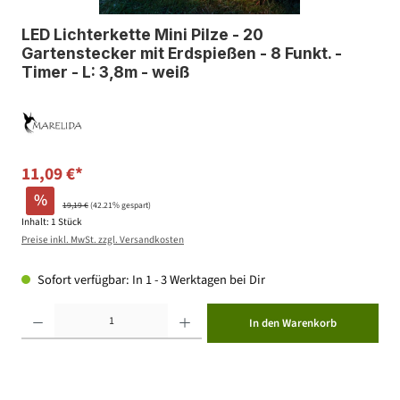
LED Lichterkette Mini Pilze - 20
Gartenstecker mit Erdspießen - 8 Funkt. -
Timer - L: 3,8m - weiß
11,09 €*
%
19,19 €
(42.21% gespart)
Inhalt:
1 Stück
Preise inkl. MwSt. zzgl. Versandkosten
Sofort verfügbar: In 1 - 3 Werktagen bei Dir
Produkt Anzahl: Gib den gewünschten Wert ein oder benutze die Schaltflächen um die Anzahl zu erhöhen ode
In den Warenkorb