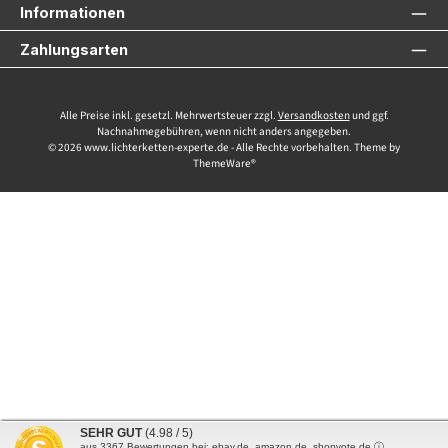
Informationen
Zahlungsarten
Alle Preise inkl. gesetzl. Mehrwertsteuer zzgl.
Versandkosten
und ggf.
Nachnahmegebühren, wenn nicht anders angegeben.
© 2026 www.lichterketten-experte.de - Alle Rechte vorbehalten. Theme by
ThemeWare®
SEHR GUT
(4.98 / 5)
aus
3367
Bewertungen bei: ebay.de, amazon.de, shopvote.de ⓘ