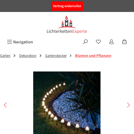
alt springen
Vertrag widerrufen
Navigation
Garten
Dekoration
Gartenstecker
Blumen und Pflanzen
Bildergalerie überspringen