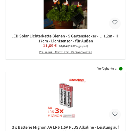
LED Solar Lichterkette Bienen - 5 Gartenstecker - L: 1,2m - H:
17cm - Lichtsensor - für Außen
Verkaufspreis:
11,69 €
Regulärer Preis:
17,99 €
(35.02% gespart)
Preise inkl. MwSt. zzgl. Versandkosten
Produktgalerie überspringen
Verfügbarkeit:
3 x Batterie Mignon AA LR6 1,5V PLUS Alkaline - Leistung auf