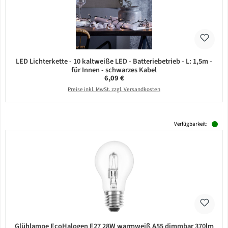
LED Lichterkette - 10 kaltweiße LED - Batteriebetrieb - L: 1,5m -
für Innen - schwarzes Kabel
Regulärer Preis:
6,09 €
Preise inkl. MwSt. zzgl. Versandkosten
Verfügbarkeit:
Glühlampe EcoHalogen E27 28W warmweiß A55 dimmbar 370lm