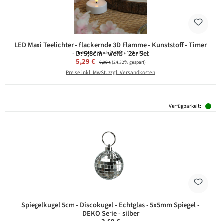
LED Maxi Teelichter - flackernde 3D Flamme - Kunststoff - Timer
- D: 5,8cm - weiß - 2er Set
Inhalt:
2 Stück
(2,65 € / 1 Stück)
Verkaufspreis:
5,29 €
Regulärer Preis:
6,99 €
(24.32% gespart)
Preise inkl. MwSt. zzgl. Versandkosten
Verfügbarkeit:
Spiegelkugel 5cm - Discokugel - Echtglas - 5x5mm Spiegel -
DEKO Serie - silber
Regulärer Preis: