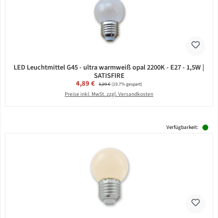
LED Leuchtmittel G45 - ultra warmweiß opal 2200K - E27 - 1,5W |
SATISFIRE
Verkaufspreis:
4,89 €
Regulärer Preis:
6,09 €
(19.7% gespart)
Preise inkl. MwSt. zzgl. Versandkosten
Verfügbarkeit: