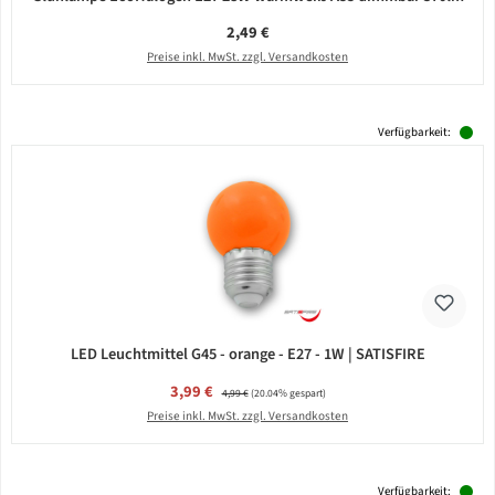
Regulärer Preis:
2,49 €
Preise inkl. MwSt. zzgl. Versandkosten
Verfügbarkeit:
LED Leuchtmittel G45 - orange - E27 - 1W | SATISFIRE
Verkaufspreis:
3,99 €
Regulärer Preis:
4,99 €
(20.04% gespart)
Preise inkl. MwSt. zzgl. Versandkosten
Verfügbarkeit: