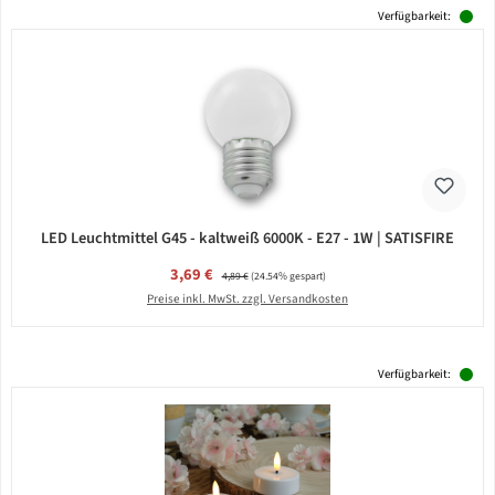
Verfügbarkeit:
LED Leuchtmittel G45 - kaltweiß 6000K - E27 - 1W | SATISFIRE
Verkaufspreis:
3,69 €
Regulärer Preis:
4,89 €
(24.54% gespart)
Preise inkl. MwSt. zzgl. Versandkosten
Verfügbarkeit: