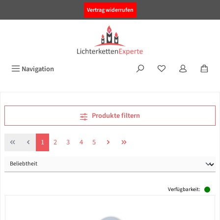
alt springen
Vertrag widerrufen
Navigation
Produkte filtern
Seite
Seite
Seite
Seite
Seite
1
2
3
4
5
Verfügbarkeit: