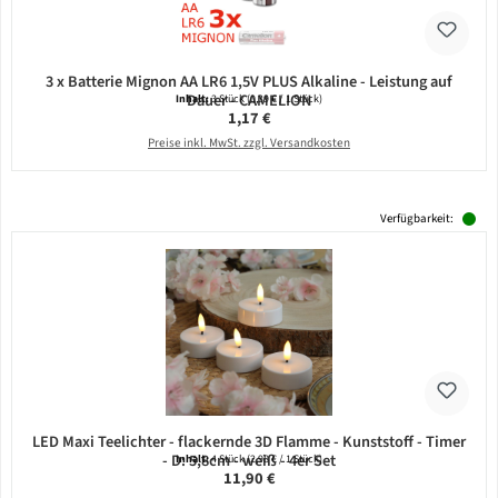
3 x Batterie Mignon AA LR6 1,5V PLUS Alkaline - Leistung auf
Dauer - CAMELION
Inhalt:
3 Stück
(0,39 € / 1 Stück)
Regulärer Preis:
1,17 €
Preise inkl. MwSt. zzgl. Versandkosten
Verfügbarkeit:
LED Maxi Teelichter - flackernde 3D Flamme - Kunststoff - Timer
- D: 5,8cm - weiß - 4er Set
Inhalt:
4 Stück
(2,98 € / 1 Stück)
Regulärer Preis:
11,90 €