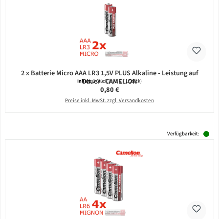
2 x Batterie Micro AAA LR3 1,5V PLUS Alkaline - Leistung auf
Dauer - CAMELION
Inhalt:
2 Stück
(0,40 € / 1 Stück)
Regulärer Preis:
0,80 €
Preise inkl. MwSt. zzgl. Versandkosten
Verfügbarkeit: