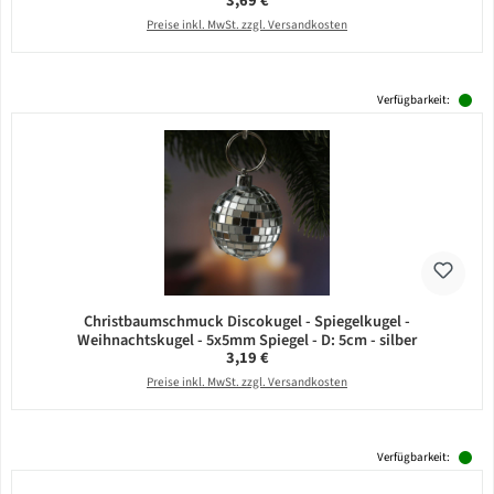
3,69 €
Preise inkl. MwSt. zzgl. Versandkosten
Verfügbarkeit:
Christbaumschmuck Discokugel - Spiegelkugel -
Weihnachtskugel - 5x5mm Spiegel - D: 5cm - silber
Regulärer Preis:
3,19 €
Preise inkl. MwSt. zzgl. Versandkosten
Verfügbarkeit: