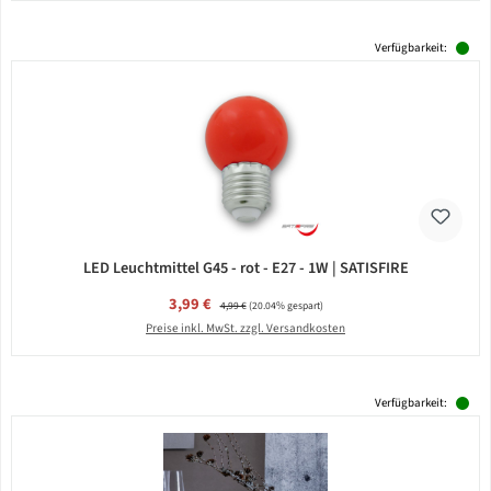
Verfügbarkeit:
LED Leuchtmittel G45 - rot - E27 - 1W | SATISFIRE
Verkaufspreis:
3,99 €
Regulärer Preis:
4,99 €
(20.04% gespart)
Preise inkl. MwSt. zzgl. Versandkosten
Verfügbarkeit: