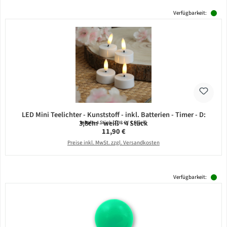
Verfügbarkeit:
LED Mini Teelichter - Kunststoff - inkl. Batterien - Timer - D:
3,8cm - weiß - 4 Stück
Inhalt:
4 Stück
(2,98 € / 1 Stück)
Regulärer Preis:
11,90 €
Preise inkl. MwSt. zzgl. Versandkosten
Verfügbarkeit: