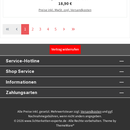
Regulärer Preis:
18,90 €
Preise inkl. MwSt. zzgl. Versandkosten
Seite
Seite
Seite
Seite
Seite
1
2
3
4
5
Vertrag widerrufen
Service-Hotline
Shop Service
Informationen
Zahlungsarten
Alle Preise inkl. gesetzl. Mehrwertsteuer zzgl.
Versandkosten
und ggf.
Nachnahmegebühren, wenn nicht anders angegeben.
© 2026 www.lichterketten-experte.de - Alle Rechte vorbehalten. Theme by
ThemeWare®