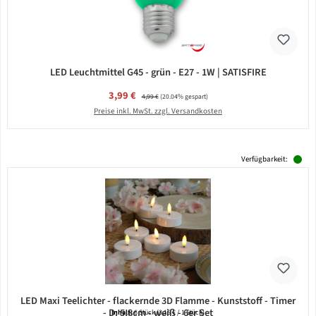
LED Leuchtmittel G45 - grün - E27 - 1W | SATISFIRE
Verkaufspreis:
3,99 €
Regulärer Preis:
4,99 €
(20.04% gespart)
Preise inkl. MwSt. zzgl. Versandkosten
Verfügbarkeit:
LED Maxi Teelichter - flackernde 3D Flamme - Kunststoff - Timer
- D: 5,8cm - weiß - 6er Set
Inhalt:
6 Stück
(3,15 € / 1 Stück)