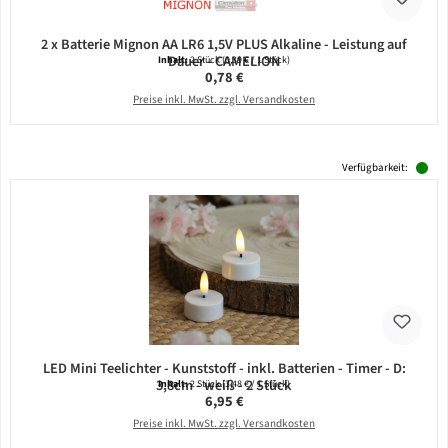
2 x Batterie Mignon AA LR6 1,5V PLUS Alkaline - Leistung auf
Dauer - CAMELION
Inhalt:
2 Stück
(0,39 € / 1 Stück)
Regulärer Preis:
0,78 €
Preise inkl. MwSt. zzgl. Versandkosten
Verfügbarkeit:
LED Mini Teelichter - Kunststoff - inkl. Batterien - Timer - D:
3,8cm - weiß - 2 Stück
Inhalt:
2 Stück
(3,48 € / 1 Stück)
Regulärer Preis:
6,95 €
Preise inkl. MwSt. zzgl. Versandkosten