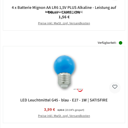
4 x Batterie Mignon AA LR6 1,5V PLUS Alkaline - Leistung auf
Dauer - CAMELION
Inhalt:
4 Stück
(0,39 € / 1 Stück)
Regulärer Preis:
1,56 €
Preise inkl. MwSt. zzgl. Versandkosten
Verfügbarkeit:
LED Leuchtmittel G45 - blau - E27 - 1W | SATISFIRE
Verkaufspreis:
3,99 €
Regulärer Preis:
4,99 €
(20.04% gespart)
Preise inkl. MwSt. zzgl. Versandkosten