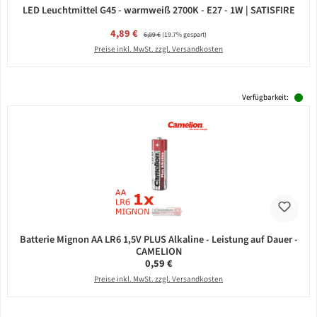
LED Leuchtmittel G45 - warmweiß 2700K - E27 - 1W | SATISFIRE
Verkaufspreis:
4,89 €
Regulärer Preis:
6,09 €
(19.7% gespart)
Preise inkl. MwSt. zzgl. Versandkosten
Verfügbarkeit:
Batterie Mignon AA LR6 1,5V PLUS Alkaline - Leistung auf Dauer -
CAMELION
Regulärer Preis:
0,59 €
Preise inkl. MwSt. zzgl. Versandkosten