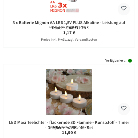
3 x Batterie Mignon AA LR6 1,5V PLUS Alkaline - Leistung auf
Dauer - CAMELION
Inhalt:
3 Stück
(0,39 € / 1 Stück)
Regulärer Preis:
1,17 €
Preise inkl. MwSt. zzgl. Versandkosten
Verfügbarkeit:
LED Maxi Teelichter - flackernde 3D Flamme - Kunststoff - Timer
- D: 5,8cm - weiß - 4er Set
Inhalt:
4 Stück
(2,98 € / 1 Stück)
Regulärer Preis:
11,90 €