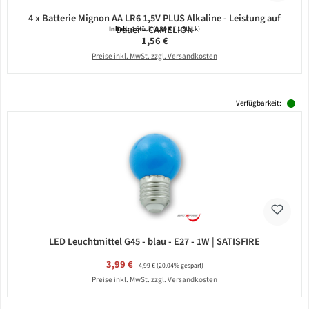
4 x Batterie Mignon AA LR6 1,5V PLUS Alkaline - Leistung auf
Dauer - CAMELION
Inhalt:
4 Stück
(0,39 € / 1 Stück)
Regulärer Preis:
1,56 €
Preise inkl. MwSt. zzgl. Versandkosten
Verfügbarkeit:
LED Leuchtmittel G45 - blau - E27 - 1W | SATISFIRE
Verkaufspreis:
3,99 €
Regulärer Preis:
4,99 €
(20.04% gespart)
Preise inkl. MwSt. zzgl. Versandkosten