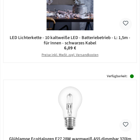
LED Lichterkette - 10 kaltweiße LED - Batteriebetrieb - L: 1,5m -
für Innen - schwarzes Kabel
Regulärer Preis:
6,09 €
Preise inkl. MwSt. zzgl. Versandkosten
Verfügbarkeit:
Glühlampe EcoHalogen E27 28W warmweiß A55 dimmbar 370lm