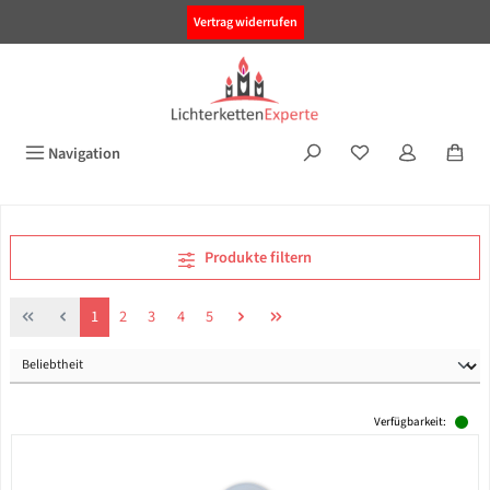
alt springen
Vertrag widerrufen
Navigation
Produkte filtern
Seite
Seite
Seite
Seite
Seite
1
2
3
4
5
Verfügbarkeit: