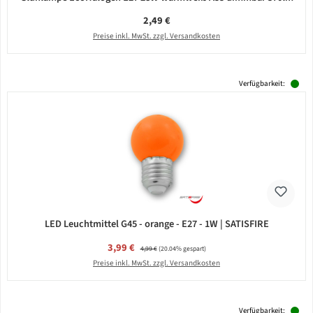
Regulärer Preis:
2,49 €
Preise inkl. MwSt. zzgl. Versandkosten
Verfügbarkeit:
LED Leuchtmittel G45 - orange - E27 - 1W | SATISFIRE
Verkaufspreis:
3,99 €
Regulärer Preis:
4,99 €
(20.04% gespart)
Preise inkl. MwSt. zzgl. Versandkosten
Verfügbarkeit: