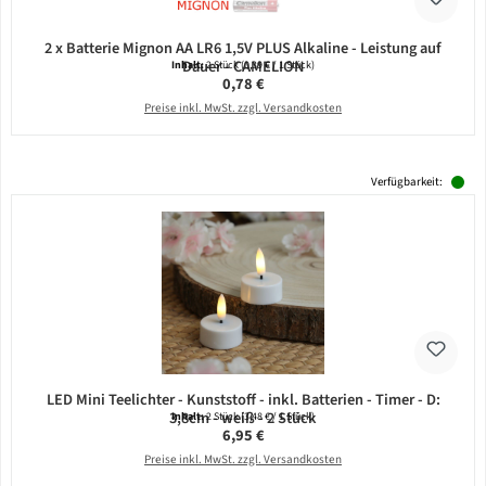
2 x Batterie Mignon AA LR6 1,5V PLUS Alkaline - Leistung auf
Dauer - CAMELION
Inhalt:
2 Stück
(0,39 € / 1 Stück)
Regulärer Preis:
0,78 €
Preise inkl. MwSt. zzgl. Versandkosten
Verfügbarkeit:
LED Mini Teelichter - Kunststoff - inkl. Batterien - Timer - D:
3,8cm - weiß - 2 Stück
Inhalt:
2 Stück
(3,48 € / 1 Stück)
Regulärer Preis:
6,95 €
Preise inkl. MwSt. zzgl. Versandkosten