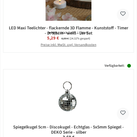
LED Maxi Teelichter - flackernde 3D Flamme - Kunststoff - Timer
- D: 5,8cm - weiß - 2er Set
Inhalt:
2 Stück
(2,65 € / 1 Stück)
Verkaufspreis:
5,29 €
Regulärer Preis:
6,99 €
(24.32% gespart)
Preise inkl. MwSt. zzgl. Versandkosten
Verfügbarkeit:
Spiegelkugel 5cm - Discokugel - Echtglas - 5x5mm Spiegel -
DEKO Serie - silber
Regulärer Preis: