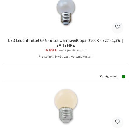
LED Leuchtmittel G45 - ultra warmweiß opal 2200K - E27 - 1,5W |
SATISFIRE
Verkaufspreis:
4,89 €
Regulärer Preis:
6,09 €
(19.7% gespart)
Preise inkl. MwSt. zzgl. Versandkosten
Verfügbarkeit: