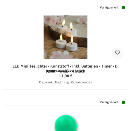
Verfügbarkeit:
LED Mini Teelichter - Kunststoff - inkl. Batterien - Timer - D:
3,8cm - weiß - 4 Stück
Inhalt:
4 Stück
(2,98 € / 1 Stück)
Regulärer Preis:
11,90 €
Preise inkl. MwSt. zzgl. Versandkosten
Verfügbarkeit: