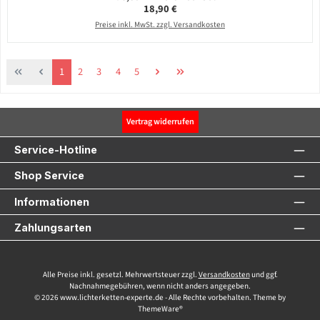
Regulärer Preis:
18,90 €
Preise inkl. MwSt. zzgl. Versandkosten
Seite
Seite
Seite
Seite
Seite
1
2
3
4
5
Vertrag widerrufen
Service-Hotline
Shop Service
Informationen
Zahlungsarten
Alle Preise inkl. gesetzl. Mehrwertsteuer zzgl.
Versandkosten
und ggf.
Nachnahmegebühren, wenn nicht anders angegeben.
© 2026 www.lichterketten-experte.de - Alle Rechte vorbehalten. Theme by
ThemeWare®