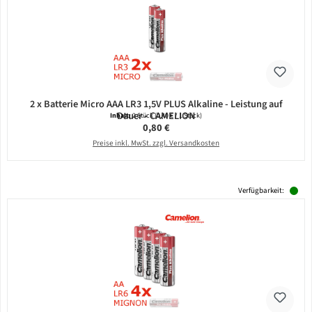
2 x Batterie Micro AAA LR3 1,5V PLUS Alkaline - Leistung auf
Dauer - CAMELION
Inhalt:
2 Stück
(0,40 € / 1 Stück)
Regulärer Preis:
0,80 €
Preise inkl. MwSt. zzgl. Versandkosten
Verfügbarkeit: