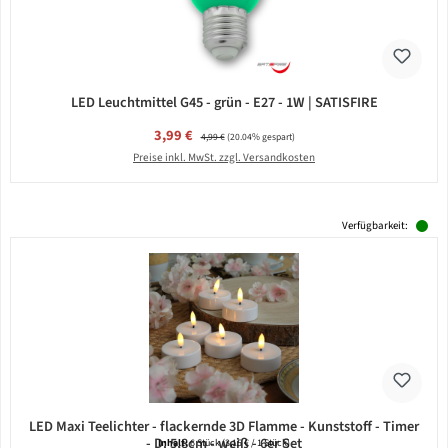
LED Leuchtmittel G45 - grün - E27 - 1W | SATISFIRE
Verkaufspreis:
3,99 €
Regulärer Preis:
4,99 €
(20.04% gespart)
Preise inkl. MwSt. zzgl. Versandkosten
Verfügbarkeit:
LED Maxi Teelichter - flackernde 3D Flamme - Kunststoff - Timer
- D: 5,8cm - weiß - 6er Set
Inhalt:
6 Stück
(3,15 € / 1 Stück)