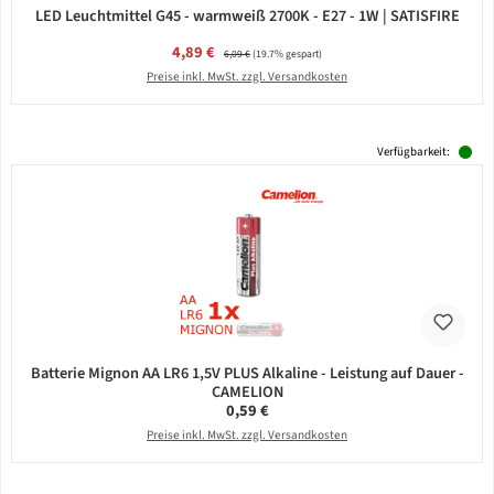
LED Leuchtmittel G45 - warmweiß 2700K - E27 - 1W | SATISFIRE
Verkaufspreis:
4,89 €
Regulärer Preis:
6,09 €
(19.7% gespart)
Preise inkl. MwSt. zzgl. Versandkosten
Verfügbarkeit:
Batterie Mignon AA LR6 1,5V PLUS Alkaline - Leistung auf Dauer -
CAMELION
Regulärer Preis:
0,59 €
Preise inkl. MwSt. zzgl. Versandkosten