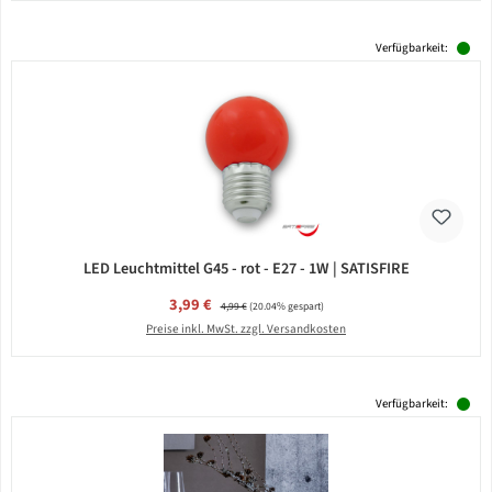
Verfügbarkeit:
LED Leuchtmittel G45 - rot - E27 - 1W | SATISFIRE
Verkaufspreis:
3,99 €
Regulärer Preis:
4,99 €
(20.04% gespart)
Preise inkl. MwSt. zzgl. Versandkosten
Verfügbarkeit: