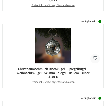
3,69 €
Preise inkl. MwSt. zzgl. Versandkosten
Verfügbarkeit:
Christbaumschmuck Discokugel - Spiegelkugel -
Weihnachtskugel - 5x5mm Spiegel - D: 5cm - silber
Regulärer Preis:
3,19 €
Preise inkl. MwSt. zzgl. Versandkosten
Verfügbarkeit: