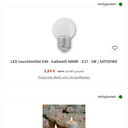
Verfügbarkeit:
LED Leuchtmittel G45 - kaltweiß 6000K - E27 - 1W | SATISFIRE
Verkaufspreis:
3,69 €
Regulärer Preis:
4,89 €
(24.54% gespart)
Preise inkl. MwSt. zzgl. Versandkosten
Verfügbarkeit: