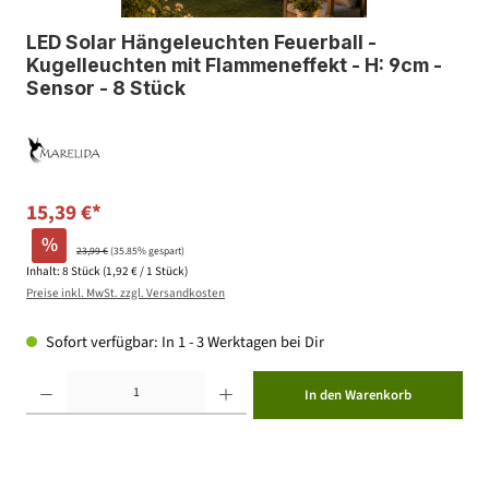
LED Solar Hängeleuchten Feuerball -
Kugelleuchten mit Flammeneffekt - H: 9cm -
Sensor - 8 Stück
15,39 €*
%
23,99 €
(35.85% gespart)
Inhalt:
8 Stück
(1,92 € / 1 Stück)
Preise inkl. MwSt. zzgl. Versandkosten
Sofort verfügbar: In 1 - 3 Werktagen bei Dir
Produkt Anzahl: Gib den gewünschten Wert ein oder benutze die Schaltflächen um die Anzahl zu erhöhen ode
In den Warenkorb