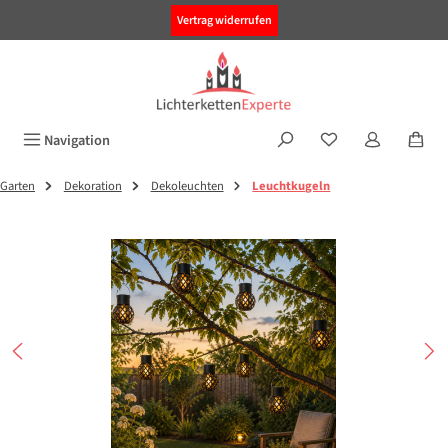
alt springen
Vertrag widerrufen
Navigation
Garten
Dekoration
Dekoleuchten
Leuchtkugeln
Bildergalerie überspringen