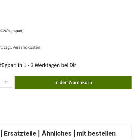
30.26% gespart)
St. zzgl. Versandkosten
fügbar: In 1 - 3 Werktagen bei Dir
ib den gewünschten Wert ein oder benutze die Schaltflächen um die Anzahl zu erhöhen od
In den Warenkorb
 Ersatzteile | Ähnliches | mit bestellen