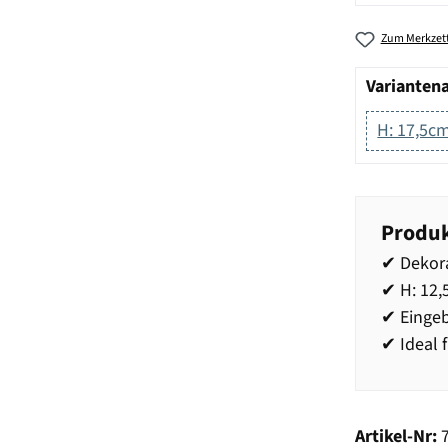
Zum Merkzett
Varianten
H: 17,5c
Produk
✔ Dekora
✔ H: 12,
✔ Einge
✔ Ideal 
Artikel-Nr: