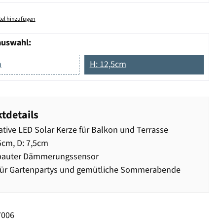
el hinzufügen
auswahl:
m
H: 12,5cm
tdetails
tive LED Solar Kerze für Balkon und Terrasse
5cm, D: 7,5cm
bauter Dämmerungssensor
für Gartenpartys und gemütliche Sommerabende
7006