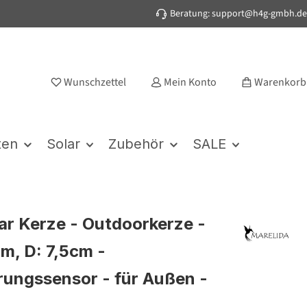
Beratung: support@h4g-gmbh.de
Wunschzettel
Mein Konto
Warenkorb
ten
Solar
Zubehör
SALE
ar Kerze - Outdoorkerze -
cm, D: 7,5cm -
ngssensor - für Außen -