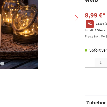
8,99 €*
%
12,89 €
(
Inhalt:
1 Stück
Preise inkl. Mw
Sofort ver
Produkt Anzahl: G
Zubehör |