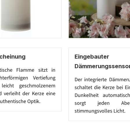
scheinung
Eingebauter
Dämmerungssenso
stische Flamme sitzt in
chterförmigen Vertiefung
Der integrierte Dämmer
leicht geschmolzenem
schaltet die Kerze bei E
 verleiht der Kerze eine
Dunkelheit automatisc
uthentische Optik.
sorgt jeden Ab
stimmungsvolles Licht.